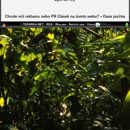
Chcete mít reklamu nebo PR článek na tomto webu?
•
Oase jezírka
©
TERARKA.NET
•
RSS
•
Reklama
•
Napište nám
•
Vzhled