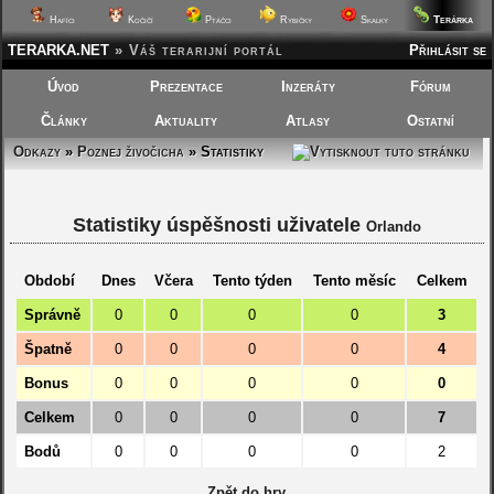
Terárka
Hafíci
Kočičí
Ptáčci
Rybičky
Skalky
TERARKA.NET
»
Váš terarijní portál
Přihlásit se
Úvod
Prezentace
Inzeráty
Fórum
Články
Aktuality
Atlasy
Ostatní
Odkazy
»
Poznej živočicha
» Statistiky
Statistiky úspěšnosti uživatele
Orlando
Období
Dnes
Včera
Tento týden
Tento měsíc
Celkem
Správně
0
0
0
0
3
Špatně
0
0
0
0
4
Bonus
0
0
0
0
0
Celkem
0
0
0
0
7
Bodů
0
0
0
0
2
Zpět do hry