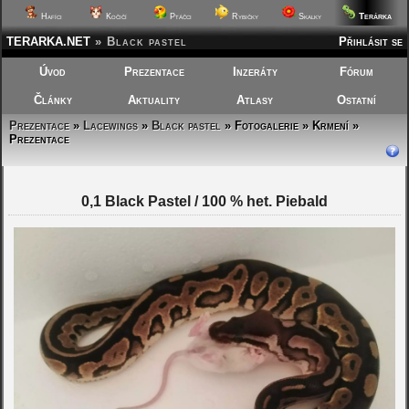
Terárka
Hafíci
Kočičí
Ptáčci
Rybičky
Skalky
TERARKA.NET
»
Black pastel
Přihlásit se
Úvod
Prezentace
Inzeráty
Fórum
Články
Aktuality
Atlasy
Ostatní
Prezentace
»
Lacewings
»
Black pastel
»
Fotogalerie » Krmení »
Prezentace
0,1 Black Pastel / 100 % het. Piebald