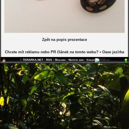
Zpět na popis prezentace
Chcete mít reklamu nebo PR článek na tomto webu?
•
Oase jezírka
©
TERARKA.NET
•
RSS
•
Reklama
•
Napište nám
•
Vzhled