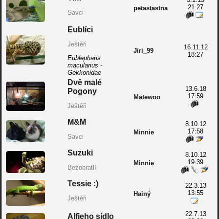
21:27
petastastna
Savci
Eublíci
Ještěři
16.11.12
Jiri_99
18:27
Eublepharis
macularius -
Gekkonidae
Dvě malé
13.6.18
Pogony
17:59
Matewoo
Ještěři
M&M
8.10.12
17:58
Minnie
Savci
Suzuki
8.10.12
19:39
Minnie
Bezobratlí
Tessie :)
22.3.13
13:55
Hainý
Ještěři
22.7.13
Alfieho sídlo