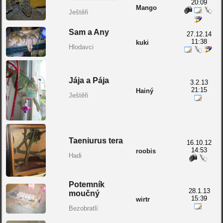
20:09
Mango
Ještěři
Sam a Any
27.12.14
11:38
kuki
Hlodavci
Jája a Pája
3.2.13
21:15
Hainý
Ještěři
Taeniurus tera
16.10.12
14:53
roobis
Hadi
Potemník
28.1.13
moučný
15:39
wirtr
Bezobratlí