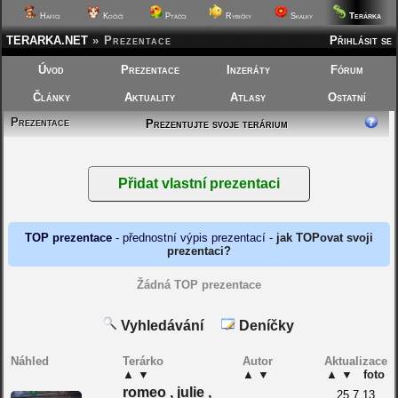
Terárka
Hafíci
Kočičí
Ptáčci
Rybičky
Skalky
TERARKA.NET
»
Prezentace
Přihlásit se
Úvod
Prezentace
Inzeráty
Fórum
Články
Aktuality
Atlasy
Ostatní
Prezentace
Prezentujte svoje terárium
TOP prezentace
- přednostní výpis prezentací -
jak TOPovat svoji
prezentaci?
Žádná TOP prezentace
Vyhledávání
Deníčky
Náhled
Terárko
Autor
Aktualizace
▲
▼
▲
▼
▲
▼
foto
romeo , julie ,
25.7.13