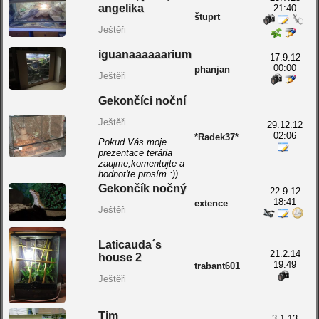
angelika
21:40
štuprt
Ještěři
iguanaaaaaarium
17.9.12
00:00
phanjan
Ještěři
Gekončíci noční
Ještěři
29.12.12
02:06
*Radek37*
Pokud Vás moje
prezentace terária
zaujme,komentujte a
hodnot'te prosím :))
Gekončík nočný
22.9.12
18:41
extence
Ještěři
Laticauda´s
21.2.14
house 2
19:49
trabant601
Ještěři
Tim
3.1.13