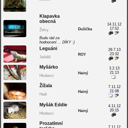
Klapavka
obecná
14.11.12
17:52
Dušička
Želvy
Budu rád za
hodnocení ... DÍKY :)
Leguáni
29.7.13
23:32
ROY
Ještěři
Myšárko
3.2.13
21:13
Hainý
Hlodavci
Žížala
7.11.12
21:08
Hainý
Hadi
Myšák Eddie
4.11.12
20:15
Hainý
Hlodavci
Prozatímní
7.11.12