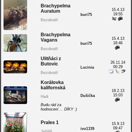
Brachypelma
15.4.13
Auratum
19:55
buri75
Bezobratlí
Brachypelma
15.4.13
Vagans
18:46
buri75
Bezobratlí
Ulitňáci z
26.11.14
Butovic
00:29
Lucinia
Bezobratlí
Korálovka
kalifornská
18.2.13
15:03
Dušička
Hadi
Budu rád za
hodnocení ... DÍKY :)
Prales 1
15.9.13
09:47
ivo1339
Ještěři