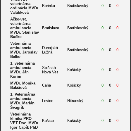
veterinárna
Borinka
Bratislavský
0
0
0
ordinácia MVDr.
Valábková
Ačko-vet,
veterinárna
ambulancia
Bratislava
Bratislavský
0
0
0
MVDr. Stanislav
Bučko
Veterinárna
ambulancia
Dunajská
Bratislavský
0
0
0
MVDr. Jaroslav
Lužná
Belko
1. veterinárna
ambulancia
Spišská
Košický
0
0
0
MVDr. Ján
Nová Ves
Korim
MVDr. Monika
Čaňa
Košický
0
0
0
Bakšiová
1. Veterinárna
ambulancia
Levice
Nitranský
0
0
0
MVDr. Marián
Švagrík
Veterinárna
klinika PRO
Košice
Košický
0
0
0
VET Doc. MVDr.
Igor Capík PhD