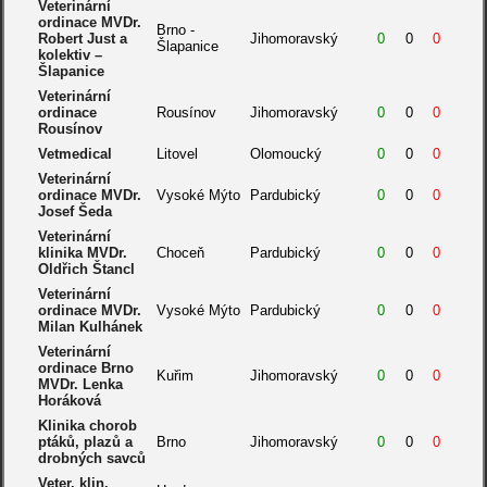
Veterinární
ordinace MVDr.
Brno -
Robert Just a
Jihomoravský
0
0
0
Šlapanice
kolektiv –
Šlapanice
Veterinární
ordinace
Rousínov
Jihomoravský
0
0
0
Rousínov
Vetmedical
Litovel
Olomoucký
0
0
0
Veterinární
ordinace MVDr.
Vysoké Mýto
Pardubický
0
0
0
Josef Šeda
Veterinární
klinika MVDr.
Choceň
Pardubický
0
0
0
Oldřich Štancl
Veterinární
ordinace MVDr.
Vysoké Mýto
Pardubický
0
0
0
Milan Kulhánek
Veterinární
ordinace Brno
Kuřim
Jihomoravský
0
0
0
MVDr. Lenka
Horáková
Klinika chorob
ptáků, plazů a
Brno
Jihomoravský
0
0
0
drobných savců
Veter. klin.