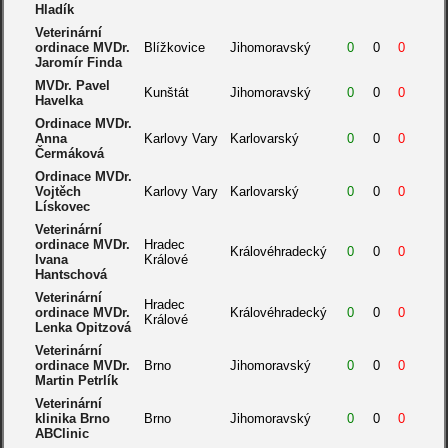
Hladík
Veterinární
ordinace MVDr.
Blížkovice
Jihomoravský
0
0
0
Jaromír Finda
MVDr. Pavel
Kunštát
Jihomoravský
0
0
0
Havelka
Ordinace MVDr.
Anna
Karlovy Vary
Karlovarský
0
0
0
Čermáková
Ordinace MVDr.
Vojtěch
Karlovy Vary
Karlovarský
0
0
0
Lískovec
Veterinární
ordinace MVDr.
Hradec
Královéhradecký
0
0
0
Ivana
Králové
Hantschová
Veterinární
Hradec
ordinace MVDr.
Královéhradecký
0
0
0
Králové
Lenka Opitzová
Veterinární
ordinace MVDr.
Brno
Jihomoravský
0
0
0
Martin Petrlík
Veterinární
klinika Brno
Brno
Jihomoravský
0
0
0
ABClinic