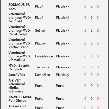
ZODIACUS 97,
Plzeň
Plzeňský
0
0
0
s.r.o.
Veterinární
ordinace MVDr.
Plzeň
Plzeňský
0
0
0
Jiří Štekl
Veterinární
ordinace MVDr.
Sušice
Plzeňský
0
0
0
Radek Švejd
Veterinární
ordinace MVDr.
Klatovy
Plzeňský
0
0
0
Václav Brand
Veterinární
ordinace MVDr.
Horažďovice
Plzeňský
0
0
0
Vít Matějka
MVDr. Zdeněk
Třemošná
Plzeňský
0
0
0
Rampich
Josef Vítek
Domažlice
Plzeňský
0
0
0
A-Z VET
Veterinární
Praha
Praha
0
0
0
klinika
Klánovice
AA-VET - MVDr.
Praha
Praha
0
0
0
Petr Gbelec
Altavet spol.
Praha
Praha
0
0
0