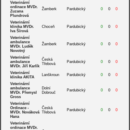
Veterinární
ordinace MVDr.
Žamberk
Pardubický
0
0
0
Zuzana
Plundrová
Veterinární
klinika MVDr.
Choceň
Pardubický
0
0
0
Iva Šírová
Veterinární
ambulance
Žamberk
Pardubický
0
0
0
MVDr. Luděk
Novotný
Veterinární
Česká
ambulance
Pardubický
0
0
0
Třebová
MVDr. Jiří Karlík
Veterinární
Lanškroun
Pardubický
0
0
0
klinika AKITA
Veterinární
ambulance
Dolní
Pardubický
0
0
0
MVDr. Přemysl
Dobrouč
Gross
Veterinární
Ordinace -
Česká
Pardubický
0
0
0
MVDr. Nováková
Třebová
Hana
Veterinární
ordinace MVDr.