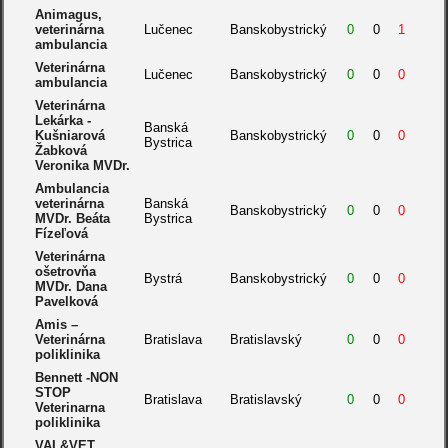
Animagus,
veterinárna
Lučenec
Banskobystrický
0
0
1
ambulancia
Veterinárna
Lučenec
Banskobystrický
0
0
0
ambulancia
Veterinárna
Lekárka -
Banská
Kušniarová
Banskobystrický
0
0
0
Bystrica
Žabková
Veronika MVDr.
Ambulancia
veterinárna
Banská
Banskobystrický
0
0
0
MVDr. Beáta
Bystrica
Fízeľová
Veterinárna
ošetrovňa
Bystrá
Banskobystrický
0
0
0
MVDr. Dana
Pavelková
Amis –
Veterinárna
Bratislava
Bratislavský
0
0
0
poliklinika
Bennett -NON
STOP
Bratislava
Bratislavský
0
0
0
Veterinarna
poliklinika
VAL&VET