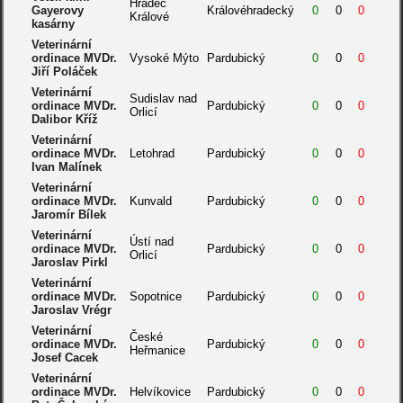
Hradec
Gayerovy
Královéhradecký
0
0
0
Králové
kasárny
Veterinární
ordinace MVDr.
Vysoké Mýto
Pardubický
0
0
0
Jiří Poláček
Veterinární
Sudislav nad
ordinace MVDr.
Pardubický
0
0
0
Orlicí
Dalibor Kříž
Veterinární
ordinace MVDr.
Letohrad
Pardubický
0
0
0
Ivan Malínek
Veterinární
ordinace MVDr.
Kunvald
Pardubický
0
0
0
Jaromír Bílek
Veterinární
Ústí nad
ordinace MVDr.
Pardubický
0
0
0
Orlicí
Jaroslav Pirkl
Veterinární
ordinace MVDr.
Sopotnice
Pardubický
0
0
0
Jaroslav Vrégr
Veterinární
České
ordinace MVDr.
Pardubický
0
0
0
Heřmanice
Josef Cacek
Veterinární
ordinace MVDr.
Helvíkovice
Pardubický
0
0
0