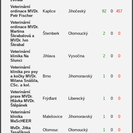
Veterinární
ordinace MVDr.
Kaplice
Jihočeský
82
0
457
Petr Fischer
Veterinární
ordinace MVDr.
Martina
Šternberk
Olomoucký
2
0
0
Škrabalová a
MVDr. Ivo
Škrabal
Veterinární
klinika Na
Jihlava
Vysočina
2
0
0
Slunci
Veterinární
klinika pro psy
a kočky MVDr.
Brno
Jihomoravský
1
0
0
Milana Snášila,
CSc. a kol.
Veterinární
praxe MVDr.
Frýdlant
Liberecký
1
0
0
Hlávka MVDr.
Štěpánek
Veterinární
klinika
Malešovice
Jihomoravský
1
0
0
MaScHEER
MvDr. Jitka
Olomouc
Olomoucký
1
0
0
Tesaříková