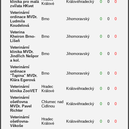
klinika pro malá
Královéhradecký
0
0
0
Králové
zvířata HKvet
Veterinární
ordinace MVDr.
Brno
Jihomoravský
0
0
0
Ludmila
Koudelová
Veterina
Kheiron Brno-
Brno
Jihomoravský
0
0
0
Líšeň
Veterinární
klinika MVDr.
Brno
Jihomoravský
0
0
0
Jindřich Nešpor
a kol.
Veterinární
ordinace
Brno
Jihomoravský
0
0
0
"Ťapina" MVDr.
Klára Egerová
Veterinární
Hradec
Královéhradecký
0
0
0
klinika ZooVET
Králové
Veterinární
ošetřovna
Chlumec nad
Královéhradecký
0
0
0
MVDr. Pavel
Cidlinou
Richter
Veterinární
Hradec
ošetřovna-
Královéhradecký
0
0
0
Králové
Věkoše