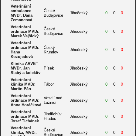
Veterinární
ambulance
České
Jihočeský
0
0
0
MVDr. Dana
Budějovice
Zemancová
Veterinární
České
ordinace MVDr.
Jihočeský
0
0
0
Budějovice
Marek Vejšický
Veterinární
ordinace MVDr.
Český
Jihočeský
0
0
0
Hana
Krumlov
Kozojedová
Klinika ARVET-
MVDr. Jan
Písek
Jihočeský
0
0
0
Slabý a kolektiv
Veterinární
klinika MVDr.
Tábor
Jihočeský
0
0
0
Martin Pán
Veterinární
Veselí nad
ordinace MVDr.
Jihočeský
0
0
0
Lužnicí
Anna Horáčková
Veterinární
Jindřichův
ordinace MVDr.
Jihočeský
0
0
0
Hradec
Josef Tichánek
Veterinární
České
klinika, MVDr.
Jihočeský
0
0
0
Budějovice