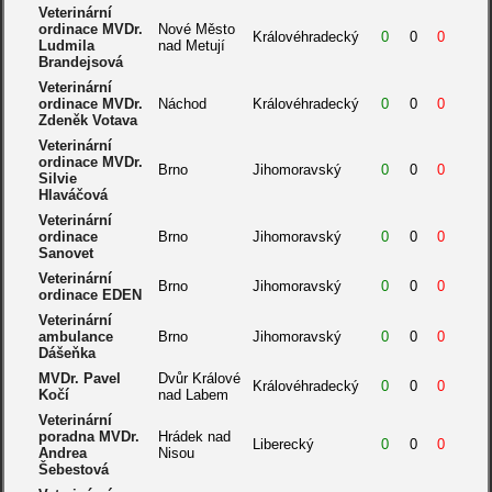
Veterinární
ordinace MVDr.
Nové Město
Královéhradecký
0
0
0
Ludmila
nad Metují
Brandejsová
Veterinární
ordinace MVDr.
Náchod
Královéhradecký
0
0
0
Zdeněk Votava
Veterinární
ordinace MVDr.
Brno
Jihomoravský
0
0
0
Silvie
Hlaváčová
Veterinární
ordinace
Brno
Jihomoravský
0
0
0
Sanovet
Veterinární
Brno
Jihomoravský
0
0
0
ordinace EDEN
Veterinární
ambulance
Brno
Jihomoravský
0
0
0
Dášeňka
MVDr. Pavel
Dvůr Králové
Královéhradecký
0
0
0
Kočí
nad Labem
Veterinární
poradna MVDr.
Hrádek nad
Liberecký
0
0
0
Andrea
Nisou
Šebestová