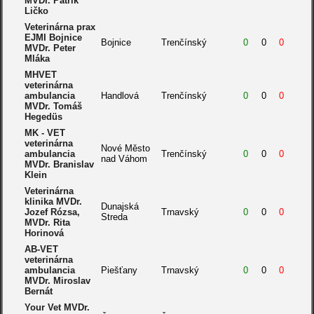
MVDr. Patrik
Ličko
Veterinárna prax
EJMI Bojnice
Bojnice
Trenčínský
0
0
0
MVDr. Peter
Mláka
MHVET
veterinárna
ambulancia
Handlová
Trenčínský
0
0
0
MVDr. Tomáš
Hegedüs
MK - VET
veterinárna
Nové Město
ambulancia
Trenčínský
0
0
0
nad Váhom
MVDr. Branislav
Klein
Veterinárna
klinika MVDr.
Dunajská
Jozef Rózsa,
Trnavský
0
0
0
Streda
MVDr. Rita
Horinová
AB-VET
veterinárna
ambulancia
Piešťany
Trnavský
0
0
0
MVDr. Miroslav
Bernát
Your Vet MVDr.