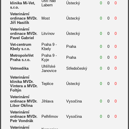
Ústí nad
klinika Mi-Vet,
Ústecký
0
0
0
Labem
s.r.o.
Veterinární
ordinace MVDr.
Most
Ústecký
0
0
0
Jiří Hasilík
Veterinární
ordinace MVDr.
Litvínov
Ústecký
0
0
0
Pavel Gabriel
Vet-centrum
Praha 9 -
Praha
0
0
0
Kbely s.r.o.
Kbely
MetropoleVet
Praha 9 -
Praha
0
0
0
Praha s.r.o.
Kyje
Uhlířské
Vetmedika
Středočeský
0
0
0
Janovice
Veterinární
klinika MVDr.
Teplice
Ústecký
0
0
0
Vintera a MVDr.
Foltýn
Veterinární
ordinace MVDr.
Jihlava
Vysočina
0
0
0
Libor Okřina
Veterinární
ordinace MVDr.
Pelhřimov
Vysočina
0
0
0
Petr Vondrák
Veterinární