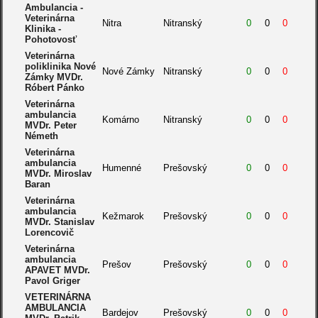
Ambulancia -
Veterinárna
Nitra
Nitranský
0
0
0
Klinika -
Pohotovosť
Veterinárna
poliklinika Nové
Nové Zámky
Nitranský
0
0
0
Zámky MVDr.
Róbert Pánko
Veterinárna
ambulancia
Komárno
Nitranský
0
0
0
MVDr. Peter
Németh
Veterinárna
ambulancia
Humenné
Prešovský
0
0
0
MVDr. Miroslav
Baran
Veterinárna
ambulancia
Kežmarok
Prešovský
0
0
0
MVDr. Stanislav
Lorencovič
Veterinárna
ambulancia
Prešov
Prešovský
0
0
0
APAVET MVDr.
Pavol Griger
VETERINÁRNA
AMBULANCIA
Bardejov
Prešovský
0
0
0