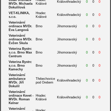
Královéhradecký
0
0
0
MVDr. Michaela
Králové
Dokulilová
VET-KLINIKA,
Hradec
Královéhradecký
0
0
0
s.r.o.
Králové
Veterinární
ordinace MVDr.
Brno
Jihomoravský
0
0
0
Eva Langová
Veterinární
ordinace MVDr.
Brno
Jihomoravský
0
0
0
Evžen Skula
Veterina Bystrc
s.r.o. Brno Max
Brno
Jihomoravský
0
0
0
Centrum
Veterina Bystrc
s.r.o. Brno
Brno
Jihomoravský
0
0
0
Kamechy
Veterinární
ambulance
Třebechovice
Královéhradecký
0
0
0
MVDr. Jiří
pod Orebem
Dokulil
Veterinární
ordinace Kevet -
Hradec
Královéhradecký
0
0
0
MVDr. Roman
Králové
Kelner
Veterinární
Hradec