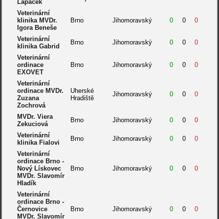
Lapáček
Veterinární
klinika MVDr.
Brno
Jihomoravský
0
0
0
Igora Beneše
Veterinární
Brno
Jihomoravský
0
0
0
klinika Gabrid
Veterinární
ordinace
Brno
Jihomoravský
0
0
0
EXOVET
Veterinární
ordinace MVDr.
Uherské
Jihomoravský
0
0
0
Zuzana
Hradiště
Zochrová
MVDr. Viera
Brno
Jihomoravský
0
0
0
Zekuciová
Veterinární
Brno
Jihomoravský
0
0
0
klinika Fialovi
Veterinární
ordinace Brno -
Nový Lískovec
Brno
Jihomoravský
0
0
0
MVDr. Slavomír
Hladík
Veterinární
ordinace Brno -
Černovice
Brno
Jihomoravský
0
0
0
MVDr. Slavomír