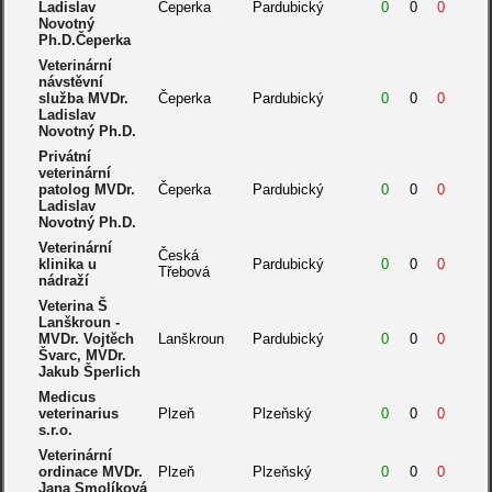
Ladislav
Čeperka
Pardubický
0
0
0
Novotný
Ph.D.Čeperka
Veterinární
návstěvní
služba MVDr.
Čeperka
Pardubický
0
0
0
Ladislav
Novotný Ph.D.
Privátní
veterinární
patolog MVDr.
Čeperka
Pardubický
0
0
0
Ladislav
Novotný Ph.D.
Veterinární
Česká
klinika u
Pardubický
0
0
0
Třebová
nádraží
Veterina Š
Lanškroun -
MVDr. Vojtěch
Lanškroun
Pardubický
0
0
0
Švarc, MVDr.
Jakub Šperlich
Medicus
veterinarius
Plzeň
Plzeňský
0
0
0
s.r.o.
Veterinární
ordinace MVDr.
Plzeň
Plzeňský
0
0
0
Jana Smolíková