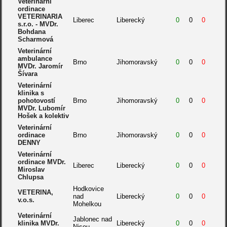
Veterinární
ordinace
VETERINARIA
Liberec
Liberecký
0
0
0
s.r.o. - MVDr.
Bohdana
Scharmová
Veterinární
ambulance
Brno
Jihomoravský
0
0
0
MVDr. Jaromír
Šívara
Veterinární
klinika s
pohotovostí
Brno
Jihomoravský
0
0
0
MVDr. Lubomír
Hošek a kolektiv
Veterinární
ordinace
Brno
Jihomoravský
0
0
0
DENNY
Veterinární
ordinace MVDr.
Liberec
Liberecký
0
0
0
Miroslav
Chlupsa
Hodkovice
VETERINA,
nad
Liberecký
0
0
0
v.o.s.
Mohelkou
Veterinární
Jablonec nad
klinika MVDr.
Liberecký
0
0
0
Nisou