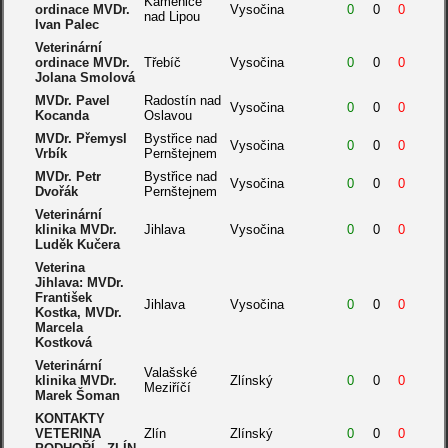
Kamenice
ordinace MVDr.
Vysočina
0
0
0
nad Lipou
Ivan Palec
Veterinární
ordinace MVDr.
Třebíč
Vysočina
0
0
0
Jolana Smolová
MVDr. Pavel
Radostín nad
Vysočina
0
0
0
Kocanda
Oslavou
MVDr. Přemysl
Bystřice nad
Vysočina
0
0
0
Vrbík
Pernštejnem
MVDr. Petr
Bystřice nad
Vysočina
0
0
0
Dvořák
Pernštejnem
Veterinární
klinika MVDr.
Jihlava
Vysočina
0
0
0
Luděk Kučera
Veterina
Jihlava: MVDr.
František
Jihlava
Vysočina
0
0
0
Kostka, MVDr.
Marcela
Kostková
Veterinární
Valašské
klinika MVDr.
Zlínský
0
0
0
Meziříčí
Marek Šoman
KONTAKTY
VETERINA
Zlín
Zlínský
0
0
0