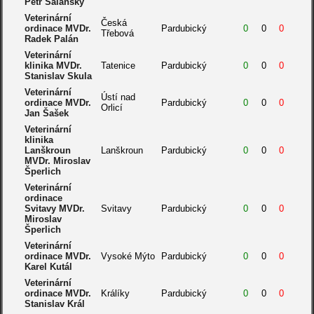
Petr Šalanský
Veterinární
Česká
ordinace MVDr.
Pardubický
0
0
0
Třebová
Radek Palán
Veterinární
klinika MVDr.
Tatenice
Pardubický
0
0
0
Stanislav Skula
Veterinární
Ústí nad
ordinace MVDr.
Pardubický
0
0
0
Orlicí
Jan Šašek
Veterinární
klinika
Lanškroun
Lanškroun
Pardubický
0
0
0
MVDr. Miroslav
Šperlich
Veterinární
ordinace
Svitavy MVDr.
Svitavy
Pardubický
0
0
0
Miroslav
Šperlich
Veterinární
ordinace MVDr.
Vysoké Mýto
Pardubický
0
0
0
Karel Kutál
Veterinární
ordinace MVDr.
Králíky
Pardubický
0
0
0
Stanislav Král