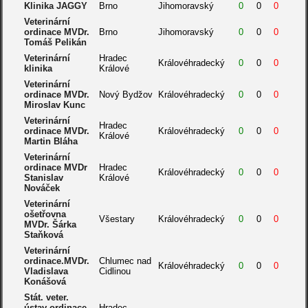
Klinika JAGGY
Brno
Jihomoravský
0
0
0
Veterinární
ordinace MVDr.
Brno
Jihomoravský
0
0
0
Tomáš Pelikán
Veterinární
Hradec
Královéhradecký
0
0
0
klinika
Králové
Veterinární
ordinace MVDr.
Nový Bydžov
Královéhradecký
0
0
0
Miroslav Kunc
Veterinární
Hradec
ordinace MVDr.
Královéhradecký
0
0
0
Králové
Martin Bláha
Veterinární
ordinace MVDr
Hradec
Královéhradecký
0
0
0
Stanislav
Králové
Nováček
Veterinární
ošetřovna
Všestary
Královéhradecký
0
0
0
MVDr. Šárka
Staňková
Veterinární
ordinace.MVDr.
Chlumec nad
Královéhradecký
0
0
0
Vladislava
Cidlinou
Konášová
Stát. veter.
ústav ordinace
Hradec