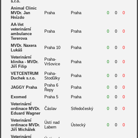
s.r.o.
Animal Clinic
MVDr. Jan
Praha
Praha
0
0
0
Hnízdo
AA-Vet
veterinární
Praha
Praha
0
0
0
ambulance
Tererova
MVDr. Naxera
Praha 10
Praha
0
0
0
Lukáš
Veterinární
Praha-
klinika - MVDr.
Praha
0
0
0
Vršovice
Jiří Filip
VETCENTRUM
Praha-
Praha
0
0
0
Duchek s.r.o.
Stodůlky
Praha 6
JAGGY Praha
Praha
0
0
0
Řepy
Exomed
Praha 5
Praha
0
0
0
Veterinární
ordinace MVDr.
Čáslav
Středočeský
0
0
0
Eduard Wagner
Veterinární
Ústí nad
ordinace MVDr.
Ústecký
0
0
0
Labem
Jiří Michálek
Veterinární