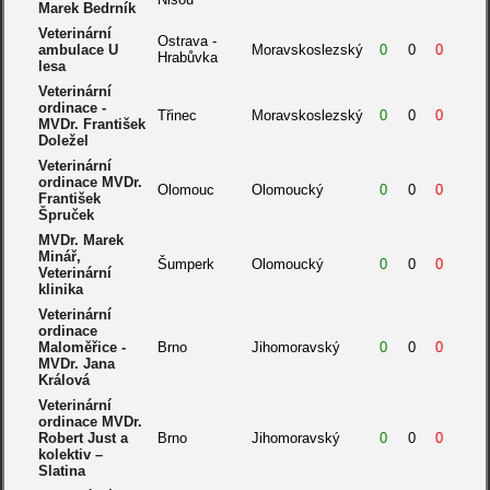
Marek Bedrník
Veterinární
Ostrava -
ambulace U
Moravskoslezský
0
0
0
Hrabůvka
lesa
Veterinární
ordinace -
Třinec
Moravskoslezský
0
0
0
MVDr. František
Doležel
Veterinární
ordinace MVDr.
Olomouc
Olomoucký
0
0
0
František
Špruček
MVDr. Marek
Minář,
Šumperk
Olomoucký
0
0
0
Veterinární
klinika
Veterinární
ordinace
Maloměřice -
Brno
Jihomoravský
0
0
0
MVDr. Jana
Králová
Veterinární
ordinace MVDr.
Robert Just a
Brno
Jihomoravský
0
0
0
kolektiv –
Slatina