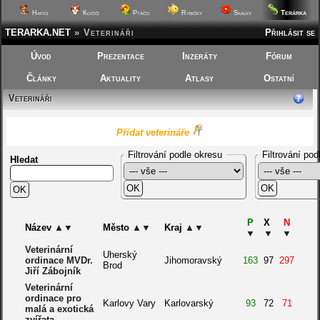
Terárka
Hafíci
Kočičí
Ptáčci
Rybičky
Skalky
TERARKA.NET
»
Veterináři
Přihlásit se
Úvod
Prezentace
Inzeráty
Fórum
Články
Aktuality
Atlasy
Ostatní
Veterináři
Přidat veterináře
Filtrování podle okresu
Filtrování pod
Hledat
P
X
N
Název
▲
▼
Město
▲
▼
Kraj
▲
▼
▼
▼
▼
Veterinární
Uherský
ordinace MVDr.
Jihomoravský
163
97
297
Brod
Jiří Zábojník
Veterinární
ordinace pro
Karlovy Vary
Karlovarský
93
72
71
malá a exotická
zvířata