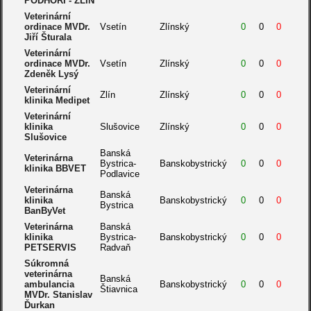
PODHOŘÍ - ZLÍN
Veterinární
ordinace MVDr.
Vsetín
Zlínský
0
0
0
Jiří Šturala
Veterinární
ordinace MVDr.
Vsetín
Zlínský
0
0
0
Zdeněk Lysý
Veterinární
Zlín
Zlínský
0
0
0
klinika Medipet
Veterinární
klinika
Slušovice
Zlínský
0
0
0
Slušovice
Banská
Veterinárna
Bystrica-
Banskobystrický
0
0
0
klinika BBVET
Podlavice
Veterinárna
Banská
klinika
Banskobystrický
0
0
0
Bystrica
BanByVet
Veterinárna
Banská
klinika
Bystrica-
Banskobystrický
0
0
0
PETSERVIS
Radvaň
Súkromná
veterinárna
Banská
ambulancia
Banskobystrický
0
0
0
Štiavnica
MVDr. Stanislav
Ďurkan