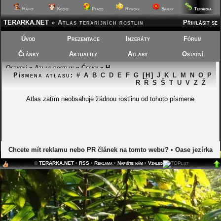
Terárka
Hafíci
Kočičí
Ptáčci
Rybičky
Skalky
TERARKA.NET
»
Atlas terarijních rostlin
Přihlásit se
Úvod
Prezentace
Inzeráty
Fórum
Články
Aktuality
Atlasy
Ostatní
Ostatní
»
Atlas rostlin
»
Česky
» H
Písmena atlasu:
#
A
B
C
D
E
F
G
[H]
J
K
L
M
N
O
P
R
Ř
S
Š
T
U
V
Z
Ž
Atlas zatím neobsahuje žádnou rostlinu od tohoto písmene
Chcete mít reklamu nebo PR článek na tomto webu?
•
Oase jezírka
©
TERARKA.NET
•
RSS
•
Reklama
•
Napište nám
•
Vzhled