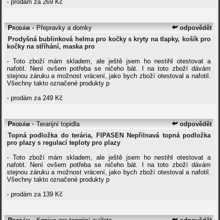
- prodám za 269 Kč
Prodám
•
Přepravky a domky
odpovědět
Prodyšná bublinková helma pro kočky s kryty na tlapky, košík pro
kočky na stříhání, maska pro
- Toto zboží mám skladem, ale ještě jsem ho nestihl otestovat a
nafotit. Není ovšem potřeba se ničeho bát. I na toto zboží dávám
stejnou záruku a možnost vrácení, jako bych zboží otestoval a nafotil.
Všechny takto označené produkty p
- prodám za 249 Kč
Prodám
•
Terarijní topidla
odpovědět
Topná podložka do terária, FIPASEN Nepřilnavá topná podložka
pro plazy s regulací teploty pro plazy
- Toto zboží mám skladem, ale ještě jsem ho nestihl otestovat a
nafotit. Není ovšem potřeba se ničeho bát. I na toto zboží dávám
stejnou záruku a možnost vrácení, jako bych zboží otestoval a nafotil.
Všechny takto označené produkty p
- prodám za 139 Kč