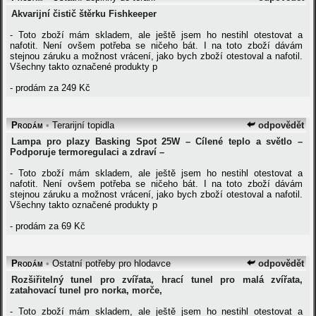
Akvarijní čistič štěrku Fishkeeper
- Toto zboží mám skladem, ale ještě jsem ho nestihl otestovat a
nafotit. Není ovšem potřeba se ničeho bát. I na toto zboží dávám
stejnou záruku a možnost vrácení, jako bych zboží otestoval a nafotil.
Všechny takto označené produkty p
- prodám za 249 Kč
Prodám
•
Terarijní topidla
odpovědět
Lampa pro plazy Basking Spot 25W – Cílené teplo a světlo –
Podporuje termoregulaci a zdraví –
- Toto zboží mám skladem, ale ještě jsem ho nestihl otestovat a
nafotit. Není ovšem potřeba se ničeho bát. I na toto zboží dávám
stejnou záruku a možnost vrácení, jako bych zboží otestoval a nafotil.
Všechny takto označené produkty p
- prodám za 69 Kč
Prodám
•
Ostatní potřeby pro hlodavce
odpovědět
Rozšiřitelný tunel pro zvířata, hrací tunel pro malá zvířata,
zatahovací tunel pro norka, morče,
- Toto zboží mám skladem, ale ještě jsem ho nestihl otestovat a