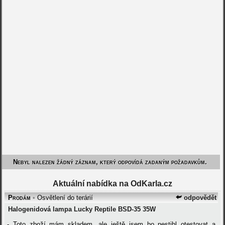
Nebyl nalezen žádný záznam, který odpovídá zadaným požadavkům.
Aktuální nabídka na OdKarla.cz
Prodám
•
Osvětlení do terárií
odpovědět
Halogenidová lampa Lucky Reptile BSD-35 35W
- Toto zboží mám skladem, ale ještě jsem ho nestihl otestovat a