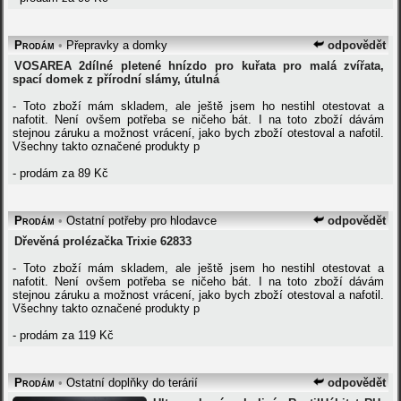
Prodám
•
Přepravky a domky
odpovědět
VOSAREA 2dílné pletené hnízdo pro kuřata pro malá zvířata,
spací domek z přírodní slámy, útulná
- Toto zboží mám skladem, ale ještě jsem ho nestihl otestovat a
nafotit. Není ovšem potřeba se ničeho bát. I na toto zboží dávám
stejnou záruku a možnost vrácení, jako bych zboží otestoval a nafotil.
Všechny takto označené produkty p
- prodám za 89 Kč
Prodám
•
Ostatní potřeby pro hlodavce
odpovědět
Dřevěná prolézačka Trixie 62833
- Toto zboží mám skladem, ale ještě jsem ho nestihl otestovat a
nafotit. Není ovšem potřeba se ničeho bát. I na toto zboží dávám
stejnou záruku a možnost vrácení, jako bych zboží otestoval a nafotil.
Všechny takto označené produkty p
- prodám za 119 Kč
Prodám
•
Ostatní doplňky do terárií
odpovědět