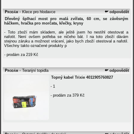
Prodám
•
Klece pro hlodavce
odpovědět
Dřevěný šplhací most pro malá zvířata, 60 cm, se závěsným
háčkem, hračka pro morčata, křečky, krysy
- Toto zboží mám skladem, ale ještě jsem ho nestihl otestovat a
nafotit. Není ovšem potřeba se ničeho bát. I na toto zboží dávám
stejnou záruku a možnost vrácení, jako bych zboží otestoval a nafotil.
Všechny takto označené produkty p
- prodám za 219 Kč
Prodám
•
Terarijní topidla
odpovědět
Topný kabel Trixie 4011905760827
- 1
- prodám za 379 Kč