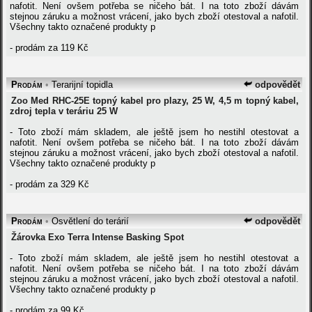
nafotit. Není ovšem potřeba se ničeho bát. I na toto zboží dávám
stejnou záruku a možnost vrácení, jako bych zboží otestoval a nafotil.
Všechny takto označené produkty p
- prodám za 119 Kč
Prodám
•
Terarijní topidla
odpovědět
Zoo Med RHC-25E topný kabel pro plazy, 25 W, 4,5 m topný kabel,
zdroj tepla v teráriu 25 W
- Toto zboží mám skladem, ale ještě jsem ho nestihl otestovat a
nafotit. Není ovšem potřeba se ničeho bát. I na toto zboží dávám
stejnou záruku a možnost vrácení, jako bych zboží otestoval a nafotil.
Všechny takto označené produkty p
- prodám za 329 Kč
Prodám
•
Osvětlení do terárií
odpovědět
Žárovka Exo Terra Intense Basking Spot
- Toto zboží mám skladem, ale ještě jsem ho nestihl otestovat a
nafotit. Není ovšem potřeba se ničeho bát. I na toto zboží dávám
stejnou záruku a možnost vrácení, jako bych zboží otestoval a nafotil.
Všechny takto označené produkty p
- prodám za 99 Kč