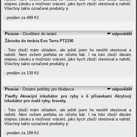
stejnou záruku a možnost vrácení, jako bych zboží otestoval a nafotil.
Všechny takto označené produkty p
- prodám za 489 Kč
Prodám
•
Osvětlení do terárií
odpovědět
Žárovka do terária Exo Terra PT2190
- Toto zboží mám skladem, ale ještě jsem ho nestihl otestovat a
nafotit. Není ovšem potřeba se ničeho bát. I na toto zboží dávám
stejnou záruku a možnost vrácení, jako bych zboží otestoval a nafotil.
Všechny takto označené produkty p
- prodám za 139 Kč
Prodám
•
Ostatní potřeby pro hlodavce
odpovědět
Pawfly Akvarijní inkubátor pro ryby s 6 přísavkami Akrylový
inkubátor pro malé ryby, krevety,
- Toto zboží mám skladem, ale ještě jsem ho nestihl otestovat a
nafotit. Není ovšem potřeba se ničeho bát. I na toto zboží dávám
stejnou záruku a možnost vrácení, jako bych zboží otestoval a nafotil.
Všechny takto označené produkty p
- prodám za 189 Kč