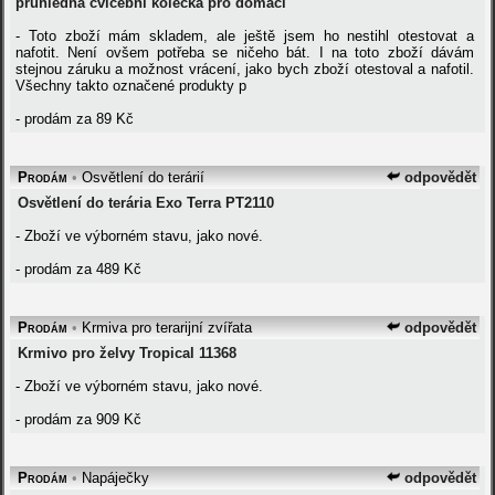
průhledná cvičební kolečka pro domácí
- Toto zboží mám skladem, ale ještě jsem ho nestihl otestovat a
nafotit. Není ovšem potřeba se ničeho bát. I na toto zboží dávám
stejnou záruku a možnost vrácení, jako bych zboží otestoval a nafotil.
Všechny takto označené produkty p
- prodám za 89 Kč
Prodám
•
Osvětlení do terárií
odpovědět
Osvětlení do terária Exo Terra PT2110
- Zboží ve výborném stavu, jako nové.
- prodám za 489 Kč
Prodám
•
Krmiva pro terarijní zvířata
odpovědět
Krmivo pro želvy Tropical 11368
- Zboží ve výborném stavu, jako nové.
- prodám za 909 Kč
Prodám
•
Napáječky
odpovědět