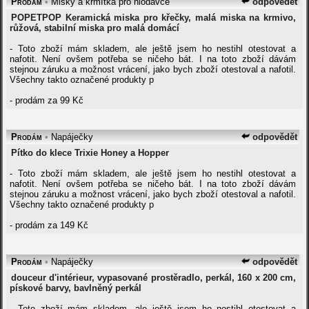
Prodám
•
Misky a krmítka pro hlodavce
odpovědět
POPETPOP Keramická miska pro křečky, malá miska na krmivo,
růžová, stabilní miska pro malá domácí
- Toto zboží mám skladem, ale ještě jsem ho nestihl otestovat a
nafotit. Není ovšem potřeba se ničeho bát. I na toto zboží dávám
stejnou záruku a možnost vrácení, jako bych zboží otestoval a nafotil.
Všechny takto označené produkty p
- prodám za 99 Kč
Prodám
•
Napáječky
odpovědět
Pítko do klece Trixie Honey a Hopper
- Toto zboží mám skladem, ale ještě jsem ho nestihl otestovat a
nafotit. Není ovšem potřeba se ničeho bát. I na toto zboží dávám
stejnou záruku a možnost vrácení, jako bych zboží otestoval a nafotil.
Všechny takto označené produkty p
- prodám za 149 Kč
Prodám
•
Napáječky
odpovědět
douceur d'intérieur, vypasované prostěradlo, perkál, 160 x 200 cm,
pískové barvy, bavlněný perkál
- Toto zboží mám skladem, ale ještě jsem ho nestihl otestovat a