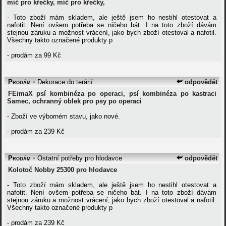
míč pro křečky, míč pro křečky,
- Toto zboží mám skladem, ale ještě jsem ho nestihl otestovat a
nafotit. Není ovšem potřeba se ničeho bát. I na toto zboží dávám
stejnou záruku a možnost vrácení, jako bych zboží otestoval a nafotil.
Všechny takto označené produkty p
- prodám za 99 Kč
Prodám
•
Dekorace do terárií
odpovědět
FEimaX psí kombinéza po operaci, psí kombinéza po kastraci
Samec, ochranný oblek pro psy po operaci
- Zboží ve výborném stavu, jako nové.
- prodám za 239 Kč
Prodám
•
Ostatní potřeby pro hlodavce
odpovědět
Kolotoč Nobby 25300 pro hlodavce
- Toto zboží mám skladem, ale ještě jsem ho nestihl otestovat a
nafotit. Není ovšem potřeba se ničeho bát. I na toto zboží dávám
stejnou záruku a možnost vrácení, jako bych zboží otestoval a nafotil.
Všechny takto označené produkty p
- prodám za 239 Kč