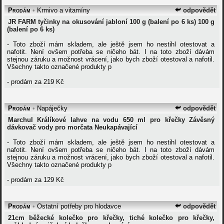
Prodám
•
Krmivo a vitamíny
odpovědět
JR FARM tyčinky na okusování jabloní 100 g (balení po 6 ks) 100 g
(balení po 6 ks)
- Toto zboží mám skladem, ale ještě jsem ho nestihl otestovat a
nafotit. Není ovšem potřeba se ničeho bát. I na toto zboží dávám
stejnou záruku a možnost vrácení, jako bych zboží otestoval a nafotil.
Všechny takto označené produkty p
- prodám za 219 Kč
Prodám
•
Napáječky
odpovědět
Marchul Králíkové lahve na vodu 650 ml pro křečky Závěsný
dávkovač vody pro morčata Neukapávající
- Toto zboží mám skladem, ale ještě jsem ho nestihl otestovat a
nafotit. Není ovšem potřeba se ničeho bát. I na toto zboží dávám
stejnou záruku a možnost vrácení, jako bych zboží otestoval a nafotil.
Všechny takto označené produkty p
- prodám za 129 Kč
Prodám
•
Ostatní potřeby pro hlodavce
odpovědět
21cm běžecké kolečko pro křečky, tiché kolečko pro křečky,