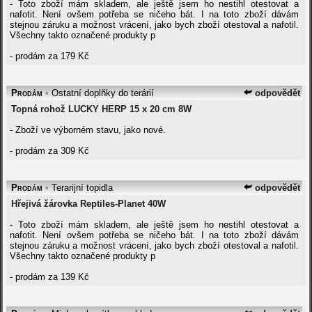
- Toto zboží mám skladem, ale ještě jsem ho nestihl otestovat a
nafotit. Není ovšem potřeba se ničeho bát. I na toto zboží dávám
stejnou záruku a možnost vrácení, jako bych zboží otestoval a nafotil.
Všechny takto označené produkty p
- prodám za 179 Kč
Prodám
•
Ostatní doplňky do terárií
odpovědět
Topná rohož LUCKY HERP 15 x 20 cm 8W
- Zboží ve výborném stavu, jako nové.
- prodám za 309 Kč
Prodám
•
Terarijní topidla
odpovědět
Hřejivá žárovka Reptiles-Planet 40W
- Toto zboží mám skladem, ale ještě jsem ho nestihl otestovat a
nafotit. Není ovšem potřeba se ničeho bát. I na toto zboží dávám
stejnou záruku a možnost vrácení, jako bych zboží otestoval a nafotil.
Všechny takto označené produkty p
- prodám za 139 Kč