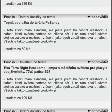
- prodám za 339 Kč
Prodám
•
Ostatní doplňky do terárií
odpovědět
Topná podložka do terária PeSandy
- Toto zboží mám skladem, ale ještě jsem ho nestihl otestovat a
nafotit. Není ovšem potřeba se ničeho bát. I na toto zboží dávám
stejnou záruku a možnost vrácení, jako bych zboží otestoval a nafotil.
Všechny takto označené produkty p
- prodám za 89 Kč
Prodám
•
Osvětlení do terárií
odpovědět
Exo Terra Night Heat Lamp, lampa s měsíčním světlem pro plazy a
obojživelníky, 75W, patice E27
- Toto zboží mám skladem, ale ještě jsem ho nestihl otestovat a
nafotit. Není ovšem potřeba se ničeho bát. I na toto zboží dávám
stejnou záruku a možnost vrácení, jako bych zboží otestoval a nafotil.
Všechny takto označené produkty p
- prodám za 109 Kč
Prodám
•
Ostatní doplňky do terárií
odpovědět