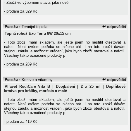
- Zboží ve výborném stavu, jako nové.
- prodám za 329 Kč
Prodám
•
Terarijní topidla
odpovědět
Topná rohož Exo Terra 8W 20x15 cm
- Toto zboží mám skladem, ale ještě jsem ho nestihl otestovat a
nafotit. Není ovšem potřeba se ničeho bát. I na toto zboží dávám
stejnou záruku a možnost vrácení, jako bych zboží otestoval a nafotil.
Všechny takto označené produkty p
- prodám za 269 Kč
Prodám
•
Krmivo a vitamíny
odpovědět
Alfavet RodiCare Vita B | Dvojbalení | 2 x 25 ml | Doplňkové
krmivo pro králíky, morčata a malé
- Toto zboží mám skladem, ale ještě jsem ho nestihl otestovat a
nafotit. Není ovšem potřeba se ničeho bát. I na toto zboží dávám
stejnou záruku a možnost vrácení, jako bych zboží otestoval a nafotil.
Všechny takto označené produkty p
- prodám za 419 Kč