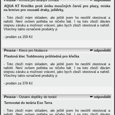
Prodám
•
Krmiva pro terarijní zvířata
odpovědět
AQUA KT Krmítko proti úniku moučných červů pro plazy, miska
na krmivo pro vousaté draky, ještěrky,
- Toto zboží mám skladem, ale ještě jsem ho nestihl otestovat a
nafotit. Není ovšem potřeba se ničeho bát. I na toto zboží dávám
stejnou záruku a možnost vrácení, jako bych zboží otestoval a nafotil.
Všechny takto označené produkty p
- prodám za 159 Kč
Prodám
•
Klece pro hlodavce
odpovědět
Plastová klec Toddmomy průhledná pro křečka
- Toto zboží mám skladem, ale ještě jsem ho nestihl otestovat a
nafotit. Není ovšem potřeba se ničeho bát. I na toto zboží dávám
stejnou záruku a možnost vrácení, jako bych zboží otestoval a nafotil.
Všechny takto označené produkty p
- prodám za 379 Kč
Prodám
•
Ostatní doplňky do terárií
odpovědět
Termostat do terária Exo Terra
- Toto zboží mám skladem, ale ještě jsem ho nestihl otestovat a
nafotit. Není ovšem potřeba se ničeho bát. I na toto zboží dávám