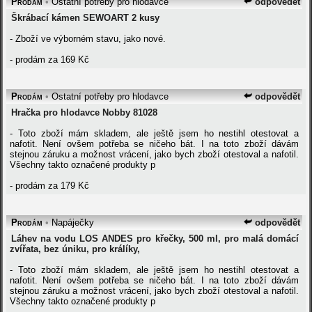
Prodám
•
Ostatní potřeby pro hlodavce
odpovědět
Škrábací kámen SEWOART 2 kusy
- Zboží ve výborném stavu, jako nové.
- prodám za 169 Kč
Prodám
•
Ostatní potřeby pro hlodavce
odpovědět
Hračka pro hlodavce Nobby 81028
- Toto zboží mám skladem, ale ještě jsem ho nestihl otestovat a
nafotit. Není ovšem potřeba se ničeho bát. I na toto zboží dávám
stejnou záruku a možnost vrácení, jako bych zboží otestoval a nafotil.
Všechny takto označené produkty p
- prodám za 179 Kč
Prodám
•
Napáječky
odpovědět
Láhev na vodu LOS ANDES pro křečky, 500 ml, pro malá domácí
zvířata, bez úniku, pro králíky,
- Toto zboží mám skladem, ale ještě jsem ho nestihl otestovat a
nafotit. Není ovšem potřeba se ničeho bát. I na toto zboží dávám
stejnou záruku a možnost vrácení, jako bych zboží otestoval a nafotil.
Všechny takto označené produkty p