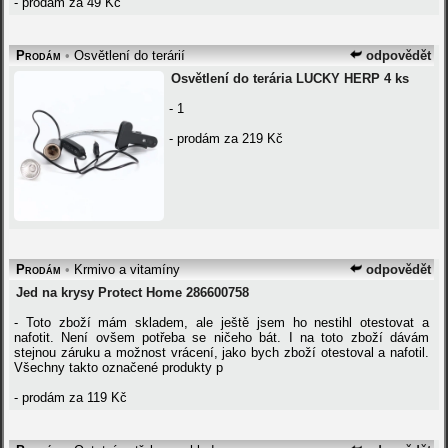
- prodám za 49 Kč
Prodám
•
Osvětlení do terárií
odpovědět
Osvětlení do terária LUCKY HERP 4 ks
- 1
- prodám za 219 Kč
Prodám
•
Krmivo a vitamíny
odpovědět
Jed na krysy Protect Home 286600758
- Toto zboží mám skladem, ale ještě jsem ho nestihl otestovat a
nafotit. Není ovšem potřeba se ničeho bát. I na toto zboží dávám
stejnou záruku a možnost vrácení, jako bych zboží otestoval a nafotil.
Všechny takto označené produkty p
- prodám za 119 Kč