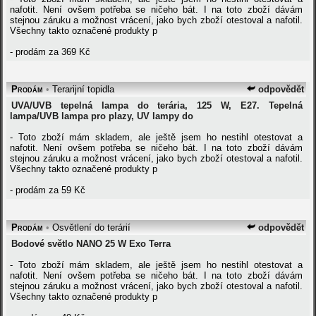
nafotit. Není ovšem potřeba se ničeho bát. I na toto zboží dávám
stejnou záruku a možnost vrácení, jako bych zboží otestoval a nafotil.
Všechny takto označené produkty p
- prodám za 369 Kč
Prodám
•
Terarijní topidla
odpovědět
UVA/UVB tepelná lampa do terária, 125 W, E27. Tepelná
lampa/UVB lampa pro plazy, UV lampy do
- Toto zboží mám skladem, ale ještě jsem ho nestihl otestovat a
nafotit. Není ovšem potřeba se ničeho bát. I na toto zboží dávám
stejnou záruku a možnost vrácení, jako bych zboží otestoval a nafotil.
Všechny takto označené produkty p
- prodám za 59 Kč
Prodám
•
Osvětlení do terárií
odpovědět
Bodové světlo NANO 25 W Exo Terra
- Toto zboží mám skladem, ale ještě jsem ho nestihl otestovat a
nafotit. Není ovšem potřeba se ničeho bát. I na toto zboží dávám
stejnou záruku a možnost vrácení, jako bych zboží otestoval a nafotil.
Všechny takto označené produkty p