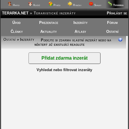
Terárka
Hafíci
Kočičí
Ptáčci
Rybičky
Skalky
TERARKA.NET
»
Teraristické inzeráty
Přihlásit se
Úvod
Prezentace
Inzeráty
Fórum
Články
Aktuality
Atlasy
Ostatní
Ostatní
» Inzeráty
Podejte si zdarma vlastní inzerát nebo na
některý již existující reagujte
Vyhledat nebo filtrovat inzeráty