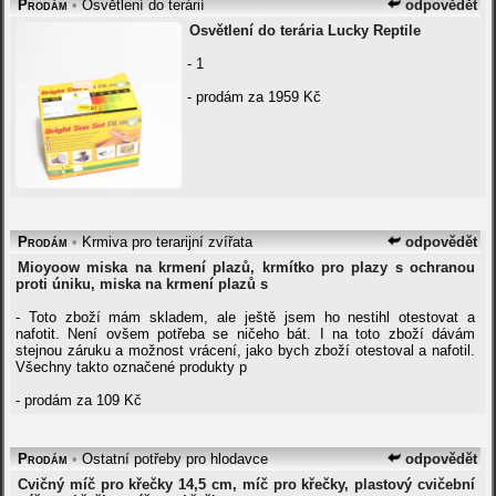
Prodám
•
Osvětlení do terárií
odpovědět
Osvětlení do terária Lucky Reptile
- 1
- prodám za 1959 Kč
Prodám
•
Krmiva pro terarijní zvířata
odpovědět
Mioyoow miska na krmení plazů, krmítko pro plazy s ochranou
proti úniku, miska na krmení plazů s
- Toto zboží mám skladem, ale ještě jsem ho nestihl otestovat a
nafotit. Není ovšem potřeba se ničeho bát. I na toto zboží dávám
stejnou záruku a možnost vrácení, jako bych zboží otestoval a nafotil.
Všechny takto označené produkty p
- prodám za 109 Kč
Prodám
•
Ostatní potřeby pro hlodavce
odpovědět
Cvičný míč pro křečky 14,5 cm, míč pro křečky, plastový cvičební