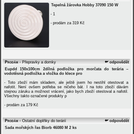
Tepelná žárovka Hobby 37090 150 W
- 1
- prodám za 319 Kč
Prodám
•
Přepravky a domky
odpovědět
Eupdd 150x100cm 2dílná podložka pro morčata do terária –
vodotěsná podložka a vložka do klece pro
- Toto zboží mám skladem, ale ještě jsem ho nestihl otestovat a
nafotit. Není ovšem potřeba se ničeho bát. I na toto zboží dávám
stejnou záruku a možnost vrácení, jako bych zboží otestoval a nafotil.
Všechny takto označené produkty p
- prodám za 179 Kč
Prodám
•
Ostatní doplňky do terárií
odpovědět
Sada mořských řas Biorb 46080 M 2 ks