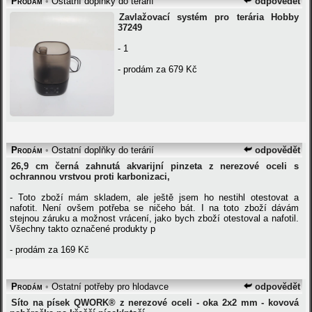
Prodám
•
Ostatní doplňky do terárií
odpovědět
Zavlažovací systém pro terária Hobby
37249
- 1
- prodám za 679 Kč
Prodám
•
Ostatní doplňky do terárií
odpovědět
26,9 cm černá zahnutá akvarijní pinzeta z nerezové oceli s
ochrannou vrstvou proti karbonizaci,
- Toto zboží mám skladem, ale ještě jsem ho nestihl otestovat a
nafotit. Není ovšem potřeba se ničeho bát. I na toto zboží dávám
stejnou záruku a možnost vrácení, jako bych zboží otestoval a nafotil.
Všechny takto označené produkty p
- prodám za 169 Kč
Prodám
•
Ostatní potřeby pro hlodavce
odpovědět
Síto na písek QWORK® z nerezové oceli - oka 2x2 mm - kovová