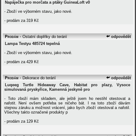
Napáječka pro morčata a ptáky GuineaLoft v0
- Zboží ve výborném stavu, jako nové.
- prodám za 319 Kč
Prodám
•
Ostatní doplňky do terárií
odpovědět
Lampa Testyu 485724 tepelná
- Zboží ve výborném stavu, jako nové.
- prodám za 429 Kč
Prodám
•
Dekorace do terárií
odpovědět
Luqeeg Turtle Hideaway Cave, Habitat pro plazy, Vysoce
simulovaná pryskyřice, Kamenná jeskyně pro
- Toto zboží mám skladem, ale ještě jsem ho nestihl otestovat a
nafotit. Není ovšem potřeba se ničeho bát. I na toto zboží dávám
stejnou záruku a možnost vrácení, jako bych zboží otestoval a nafotil.
Všechny takto označené produkty p
- prodám za 129 Kč