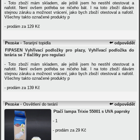
- Toto zboží mám skladem, ale ještě jsem ho nestihl otestovat a
nafotit. Není ovšem potřeba se ničeho bát. I na toto zboží dávám
stejnou záruku a možnost vrácení, jako bych zboží otestoval a nafotil.
Všechny takto označené produkty p
- prodám za 129 Kč
Prodám
•
Terarijní topidla
odpovědět
FIPASEN Vyhřívací podložky pro plazy, Vyhřívací podložka do
terária se 7 tlačítky pro regulaci
- Toto zboží mám skladem, ale ještě jsem ho nestihl otestovat a
nafotit. Není ovšem potřeba se ničeho bát. I na toto zboží dávám
stejnou záruku a možnost vrácení, jako bych zboží otestoval a nafotil.
Všechny takto označené produkty p
- prodám za 139 Kč
Prodám
•
Osvětlení do terárií
odpovědět
Ptačí lampa Trixie 55001 s UVA paprsky
- 1
- prodám za 29 Kč