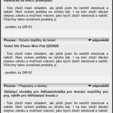
naběračka na křeččí písek/ptačí
- Toto zboží mám skladem, ale ještě jsem ho nestihl otestovat a
nafotit. Není ovšem potřeba se ničeho bát. I na toto zboží dávám
stejnou záruku a možnost vrácení, jako bych zboží otestoval a nafotil.
Všechny takto označené produkty p
- prodám za 109 Kč
Prodám
•
Ostatní doplňky do terárií
odpovědět
Vodní filtr Eheim Mini Flat 2203020
- Toto zboží mám skladem, ale ještě jsem ho nestihl otestovat a
nafotit. Není ovšem potřeba se ničeho bát. I na toto zboží dávám
stejnou záruku a možnost vrácení, jako bych zboží otestoval a nafotil.
Všechny takto označené produkty p
- prodám za 249 Kč
Prodám
•
Přepravky a domky
odpovědět
Skládací ohrádka pro štěňata/ohrádka pro domácí mazlíčky pro
psy, výběh pro štěňata/psí bouda z
- Toto zboží mám skladem, ale ještě jsem ho nestihl otestovat a
nafotit. Není ovšem potřeba se ničeho bát. I na toto zboží dávám
stejnou záruku a možnost vrácení, jako bych zboží otestoval a nafotil.