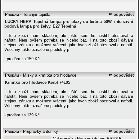
Prodám
•
Terarijní topidla
odpovědět
LUCKY HERP Tepelná lampa pro plazy do terária 50W, intenzivní
bodová lampa pro želvy, E27 Tepelná
- Toto zboží mám skladem, ale ještě jsem ho nestihl otestovat a
nafotit. Není ovšem potřeba se ničeho bát. I na toto zboží dávám
stejnou záruku a možnost vrácení, jako bych zboží otestoval a nafotil.
Všechny takto označené produkty p
- prodám za 159 Kč
Prodám
•
Misky a krmítka pro hlodavce
odpovědět
Krmítko pro hlodavce Kerbl 74105
- Toto zboží mám skladem, ale ještě jsem ho nestihl otestovat a
nafotit. Není ovšem potřeba se ničeho bát. I na toto zboží dávám
stejnou záruku a možnost vrácení, jako bych zboží otestoval a nafotil.
Všechny takto označené produkty p
- prodám za 139 Kč
Prodám
•
Přepravky a domky
odpovědět
Vakuovačka Bonsenkitchen VS3016