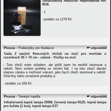
Ultrazvukový nebulizér ReptilHábitat RH-
4036
- 1
- prodám za 1279 Kč
Prodám
•
Podestýlky pro hlodavce
odpovědět
Sada 2 savých fleecových vložek na moč pro morčata o
rozměrech 50 × 70 cm - zelené - Vložky na moč
- Toto zboží mám skladem, ale ještě jsem ho nestihl otestovat a
nafotit. Není ovšem potřeba se ničeho bát. I na toto zboží dávám
stejnou záruku a možnost vrácení, jako bych zboží otestoval a nafotil.
Všechny takto označené produkty p
- prodám za 169 Kč
Prodám
•
Terarijní topidla
odpovědět
Infračervená topná lampa 250W, červená lampa R125, topná lampa
pro kuřata (1 kus), topná lampa E27