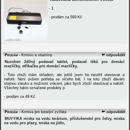
- 1
- prodám za 569 Kč
Prodám
•
Krmivo a vitamíny
odpovědět
Nuoshen 2dílný podavač tablet, podavač léků pro domácí
mazlíčky, stříkačka pro domácí mazlíčky,
- Toto zboží mám skladem, ale ještě jsem ho nestihl otestovat a
nafotit. Není ovšem potřeba se ničeho bát. I na toto zboží dávám
stejnou záruku a možnost vrácení, jako bych zboží otestoval a nafotil.
Všechny takto označené produkty p
- prodám za 49 Kč
Prodám
•
Krmiva pro terarijní zvířata
odpovědět
MUYYIKA miska na vodu terárium, příslušenství pro želvy, miska
na vodu pro plazy, miska na jídlo,