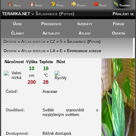
Terárka
Hafíci
Kočičí
Ptáčci
Rybičky
Skalky
TERARKA.NET
»
Šplhavnice (Potos)
Přihlásit se
Úvod
Prezentace
Inzeráty
Fórum
Články
Aktuality
Atlasy
Ostatní
Ostatní
»
Atlas rostlin
»
CZ
»
Š
» Šplhavnice (Potos)
Ostatní
»
Atlas rostlin
»
LA
»
E
» Epipremnum aureum
Náročnost
Výška
Teplota
Růst
10
16
cm
°C
200
26
Čeleď:
Araceae
Osvětlení:
Světlé stanoviště s
rozptýleným světlem
Dostupnost:
Běžně dostupná