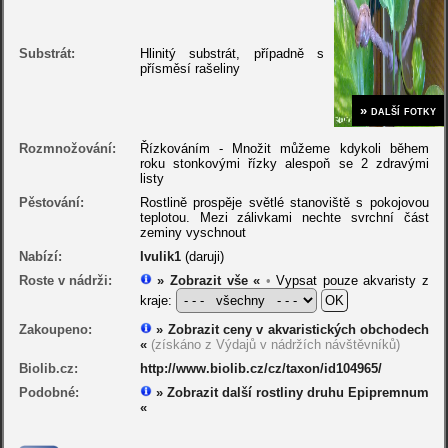
Substrát:
Hlinitý substrát, případně s
přísměsí rašeliny
» další fotky
Rozmnožování:
Řízkováním - Množit můžeme kdykoli během
roku stonkovými řízky alespoň se 2 zdravými
listy
Pěstování:
Rostlině prospěje světlé stanoviště s pokojovou
teplotou. Mezi zálivkami nechte svrchní část
zeminy vyschnout
Nabízí:
Ivulik1
(daruji)
Roste v nádrži:
» Zobrazit vše «
•
Vypsat pouze akvaristy z
kraje:
Zakoupeno:
» Zobrazit ceny v akvaristických obchodech
«
(získáno z Výdajů v nádržích návštěvníků)
Biolib.cz:
http://www.biolib.cz/cz/taxon/id104965/
Podobné:
» Zobrazit další rostliny druhu Epipremnum
«