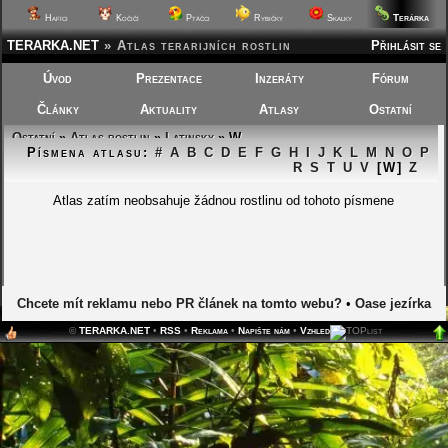
Terárka
Hafíci
Kočičí
Ptáčci
Rybičky
Skalky
TERARKA.NET
»
Atlas terarijních rostlin
Přihlásit se
Úvod
Prezentace
Inzeráty
Fórum
Články
Aktuality
Atlasy
Ostatní
Ostatní
»
Atlas rostlin
»
Latinsky
» W
Písmena atlasu:
#
A
B
C
D
E
F
G
H
I
J
K
L
M
N
O
P
R
S
T
U
V
[W]
Z
Atlas zatím neobsahuje žádnou rostlinu od tohoto písmene
Chcete mít reklamu nebo PR článek na tomto webu?
•
Oase jezírka
©
TERARKA.NET
•
RSS
•
Reklama
•
Napište nám
•
Vzhled