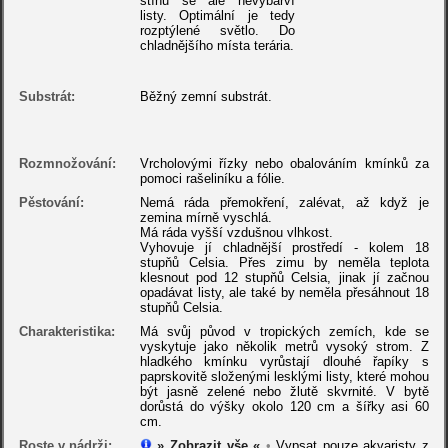
stínu se ale nevybarví
listy. Optimální je tedy
rozptýlené světlo. Do
chladnějšího místa terária.
Substrát:
Běžný zemní substrát.
Rozmnožování:
Vrcholovými řízky nebo obalováním kmínků za
pomoci rašeliníku a fólie.
Pěstování:
Nemá ráda přemokření, zalévat, až když je
zemina mírně vyschlá.
Má ráda vyšší vzdušnou vlhkost.
Vyhovuje jí chladnější prostředí - kolem 18
stupňů Celsia. Přes zimu by neměla teplota
klesnout pod 12 stupňů Celsia, jinak jí začnou
opadávat listy, ale také by neměla přesáhnout 18
stupňů Celsia.
Charakteristika:
Má svůj původ v tropických zemích, kde se
vyskytuje jako několik metrů vysoký strom. Z
hladkého kmínku vyrůstají dlouhé řapíky s
paprskovitě složenými lesklými listy, které mohou
být jasně zelené nebo žlutě skvrnité. V bytě
dorůstá do výšky okolo 120 cm a šířky asi 60
cm.
Roste v nádrži:
» Zobrazit vše «
•
Vypsat pouze akvaristy z