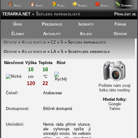
Terárka
Hafíci
Kočičí
Ptáčci
Rybičky
Skalky
TERARKA.NET
»
Šeflera paprskolistá
Přihlásit se
Úvod
Prezentace
Inzeráty
Fórum
Články
Aktuality
Atlasy
Ostatní
Ostatní
»
Atlas rostlin
»
CZ
»
Š
» Šeflera paprskolistá
Ostatní
»
Atlas rostlin
»
LA
»
S
» Schefflera arboricola
Náročnost
Výška
Teplota
Růst
10
16
cm
°C
120
22
Pošlete nám svoji
fotku této rostliny
Čeleď:
Araliaceae
Hledat fotky:
Google
Dostupnost:
Běžně dostupná
Yahoo
Umístění:
Nemá ráda přímé slunce,
ale vyhovuje spíše jí
stinnější místo. Ve velkém