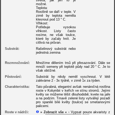
světla, jak jen to je
možné.
Teplota:
Rostlině se daří v teple. V
zimě by teplota neměla
klesnout pod 13 ° C.
Vlhkost:
Potřebuje vysokou
vlhkost. Listy často
rosíme, ne však toulce,
které by začaly hnít. Je
citlivá na průvan.
Substrát:
Rašelinový substrát nebo
jednotná zemina
Rozmnožování:
Množíme dělením trsů při přesazování. Dále se
množí semeny při teplotě půdy nad 20 ° C. Je to
však obtížné.
Pěstování:
Substrát by nikdy neměl vyschnout. V létě
zaléváme 2 - 3x týdně, v zimě 1x za týden.
Charakteristika:
Tato půvabná, elegantní avšak nenáročná rostlina
roste v Kolumbii v keřích ve stínu stromů. Jejími
květy se můžeme těšit dlouhodobě; kvete na jaře
a na podzim. Tmavě zelené listy vytvářejí pozadí
pro spanilé bílé květy (toulce) se smetanovými
palicemi.
Roste v nádrži:
» Zobrazit vše «
•
Vypsat pouze akvaristy z