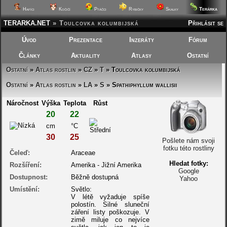
Terárka
Hafíci
Kočičí
Ptáčci
Rybičky
Skalky
TERARKA.NET
»
Toulcovka kolumbijská
Přihlásit se
Úvod
Prezentace
Inzeráty
Fórum
Články
Aktuality
Atlasy
Ostatní
Ostatní
»
Atlas rostlin
»
CZ
»
T
» Toulcovka kolumbijská
Ostatní
»
Atlas rostlin
»
LA
»
S
» Spathiphyllum wallisii
Náročnost
Výška
Teplota
Růst
20
22
cm
°C
30
25
Pošlete nám svoji
fotku této rostliny
Čeleď:
Araceae
Hledat fotky:
Rozšíření:
Amerika - Jižní Amerika
Google
Dostupnost:
Běžně dostupná
Yahoo
Umístění:
Světlo:
V létě vyžaduje spíše
polostín. Silné sluneční
záření listy poškozuje. V
zimě miluje co nejvíce