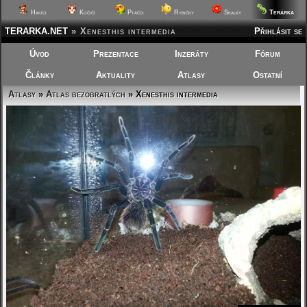
Terárka
Hafíci
Kočičí
Ptáčci
Rybičky
Skalky
TERARKA.NET
»
Xenesthis intermedia
Přihlásit se
Úvod
Prezentace
Inzeráty
Fórum
Články
Aktuality
Atlasy
Ostatní
Atlasy
»
Atlas bezobratlých
» Xenesthis intermedia