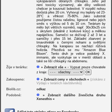
vykopáváním obraných chloupků. Jeho jed
není toxicky významný, ale díky velikosti
chelicer je kousnutí bolestivé. V rozpětí nohou
dorůstá přes 20 cm. Vyhovují mu teploty od 23-
28°C a vlhkost 75-80%. Jako substrát
použijeme čistou rašelinu, lignocel nebo jejich
směs s výškou od 5 do 10 cm. Terárium by
mělo být větších rozměrů, např. 30x30x25 cm
s úkrytem (ideálně z korkové kůry) a mělkou
napáječkou. Samečci se dožívají 2 až 3 let a
samičky i přes 15 let. Základní zbarvení je
tmavohnědé s černými nohami a světlými
chloupky. Na karapaxu se nachází růžová
hvězda. Přezdívá se mu "Amazon Blue
Bloom". Tento druh je velice podobný X.
immanis, ale vyskytuje se v menší oblasti a
také se liší chloupky na abdomenu.
Žije v terárku:
» Zobrazit vše «
•
Vypsat pouze chovatele
z kraje:
Zakoupeno:
» Zobrazit ceny v obchodech «
(získáno z
Výdajů v teráriích návštěvníků)
Biolib.cz:
odkaz
Podobné:
» Zobrazit dalšího živočicha druhu
Xenesthis «
Sdílet tuto stránku atlasu na Facebooku