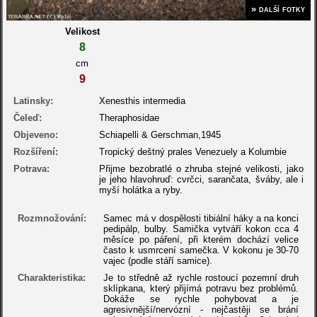
» další fotky
Velikost
8
cm
9
Latinsky:
Xenesthis intermedia
Čeleď:
Theraphosidae
Objeveno:
Schiapelli & Gerschman,1945
Rozšíření:
Tropický deštný prales Venezuely a Kolumbie
Potrava:
Přijme bezobratlé o zhruba stejné velikosti, jako
je jeho hlavohruď: cvrčci, sarančata, šváby, ale i
myší holátka a ryby.
Rozmnožování:
Samec má v dospělosti tibiální háky a na konci
pedipálp, bulby. Samička vytváří kokon cca 4
měsíce po páření, při kterém dochází velice
často k usmrcení samečka. V kokonu je 30-70
vajec (podle stáří samice).
Charakteristika:
Je to středně až rychle rostoucí pozemní druh
sklípkana, který přijímá potravu bez problémů.
Dokáže se rychle pohybovat a je
agresivnější/nervózní - nejčastěji se brání