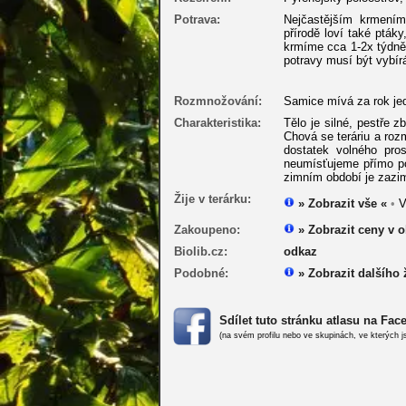
Potrava:
Nejčastějším krmením
přírodě loví také pták
krmíme cca 1-2x týdně,
potravy musí být vybír
Rozmnožování:
Samice mívá za rok jed
Charakteristika:
Tělo je silné, pestře 
Chová se teráriu a roz
dostatek volného pro
neumísťujeme přímo pod
zimním období je zazim
Žije v terárku:
» Zobrazit vše «
•
V
Zakoupeno:
» Zobrazit ceny v 
Biolib.cz:
odkaz
Podobné:
» Zobrazit dalšího 
Sdílet tuto stránku atlasu na Fa
(na svém profilu nebo ve skupinách, ve kterých j