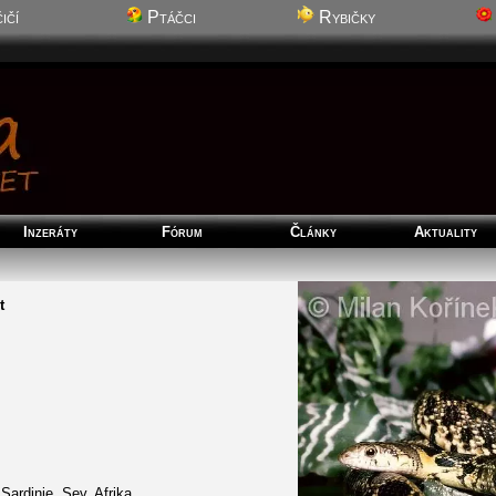
ičí
Ptáčci
Rybičky
Inzeráty
Fórum
Články
Aktuality
t
s
Sardinie, Sev. Afrika.