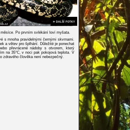
» další fotky
 měsíce. Po prvním svlékání loví myšata.
žové s mnoha pravidelnými černými skvrnami.
ek a větev pro šplhání. Důležité je ponechat
 nebo převrácené nádoby s otvorem, který
ním na 35°C, v noci pak pokojová teplota. V
 pro zdravého člověka není nebezpečný.