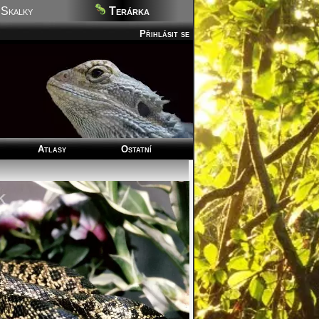
Skalky
Terárka
Přihlásit se
Atlasy
Ostatní