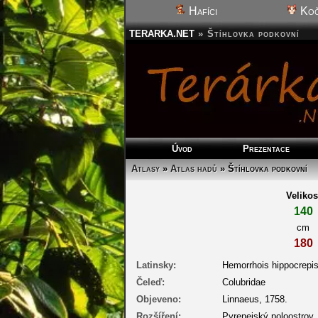
Hafíci
Koč
TERARKA.NET
»
Štíhlovka podkovní
Úvod
Prezentace
Atlasy
»
Atlas hadů
» Štíhlovka podkovní
Velikos
140
cm
180
Latinsky:
Hemorrhois hippocrepi
Čeleď:
Colubridae
Objeveno:
Linnaeus, 1758.
Rozšíření:
Pyrenejský poloostrov, 