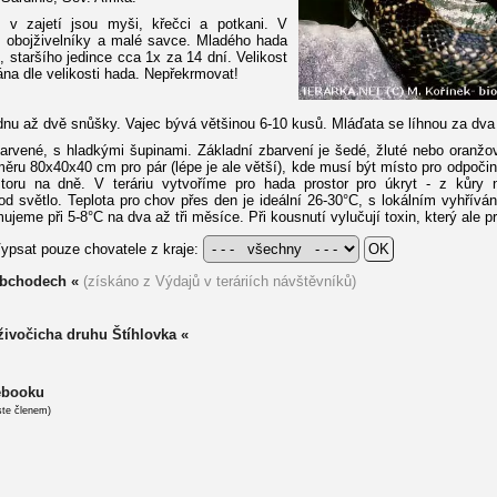
 v zajetí jsou myši, křečci a potkani. V
y, obojživelníky a malé savce. Mladého hada
 staršího jedince cca 1x za 14 dní. Velikost
ána dle velikosti hada. Nepřekrmovat!
nu až dvě snůšky. Vajec bývá většinou 6-10 kusů. Mláďata se líhnou za dva
zbarvené, s hladkými šupinami. Základní zbarvení je šedé, žluté nebo oran
měru 80x40x40 cm pro pár (lépe je ale větší), kde musí být místo pro odpočin
storu na dně. V teráriu vytvoříme pro hada prostor pro úkryt - z kůry
 světlo. Teplota pro chov přes den je ideální 26-30°C, s lokálním vyhřívá
ujeme při 5-8°C na dva až tři měsíce. Při kousnutí vylučují toxin, který ale
ypsat pouze chovatele z kraje:
obchodech «
(získáno z Výdajů v teráriích návštěvníků)
živočicha druhu Štíhlovka «
cebooku
ste členem)