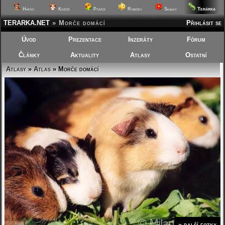
Terárka
Hafíci
Kočičí
Ptáčci
Rybičky
Skalky
TERARKA.NET
»
Morče domácí
Přihlásit se
Úvod
Prezentace
Inzeráty
Fórum
Články
Aktuality
Atlasy
Ostatní
Atlasy
»
Atlas
» Morče domácí
» další fotky