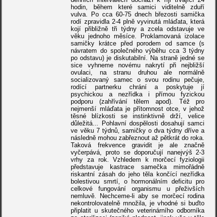
hodin, během které samici viditelně zduří
vulva. Po cca 60-75 dnech březosti samička
rodí zpravidla 2-4 plně vyvinutá mláďata, která
kojí přibližně tři týdny a zcela odstavuje ve
věku jednoho měsíce. Proklamovaná izolace
samičky krátce před porodem od samce (s
návratem do společného výběhu cca 3 týdny
po odstavu) je diskutabilní. Na straně jedné se
sice vyhneme novému nakrytí při nejbližší
ovulaci, na stranu druhou ale normálně
socializovaný samec o svou rodinu pečuje,
rodící partnerku chrání a poskytuje jí
psychickou a nezřídka i přímou fyzickou
podporu (zahřívání tělem apod). Též pro
nejmenší mláďata je přítomnost otce, v jehož
těsné blízkosti se instinktivně drží, velice
důležitá... Pohlavní dospělosti dosahují samci
ve věku 7 týdnů, samičky o dva týdny dříve a
následně mohou zabřeznout až pětkrát do roka.
Taková frekvence gravidit je ale značně
vyčerpává, proto se doporučují nanejvýš 2-3
vrhy za rok. Vzhledem k morčecí fyziologii
představuje kastrace samečka mimořádně
riskantní zásah do jeho těla končící nezřídka
bolestivou smrtí, o hormonálním deficitu pro
celkové fungování organismu u přeživších
nemluvě. Nechceme-li aby se morčecí rodina
nekontrolovatelně množila, je vhodné si buďto
připlatit u skutečného veterinárního odborníka