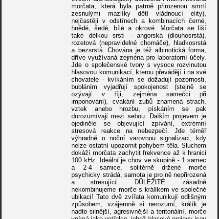
morčata, která byla patrně přirozenou smrtí
zesnulými mazlíky dětí vládnoucí elity),
nejčastěji v odstínech a kombinacích černé,
hnědé, šedé, bílé a okrové. Morčata se liší
také délkou srsti - angorská (dlouhosrstá),
rozetová (nepravidelné chomáče), hladkosrstá
a bezsrstá. Chována je též albinotická forma,
dříve využívaná zejména pro laboratorní účely.
Jde o společenské tvory s vysoce rozvinutou
hlasovou komunikací, kterou převádějí i na své
chovatele - kvíkáním se dožadují pozornosti,
bubláním vyjadřují spokojenost (stejně se
ozývají v říji, zejména samečci při
imponování), cvakání zubů znamená strach,
vztek anebo hrozbu, pískáním se pak
dorozumívají mezi sebou. Dalším projevem je
ojediněle se objevující zpívání, extrémní
stresová reakce na nebezpečí. Jde téměř
výhradně o noční varovnou signalizaci, kdy
nelze ostatní upozornit pohybem těla. Sluchem
dokáží morčata zachytit frekvence až k hranici
100 kHz. Ideální je chov ve skupině - 1 samec
a 2-4 samice, solitérně držené morče
psychicky strádá, samota je pro ně nepřirozená
a stresující. DŮLEŽITÉ: zásadně
nekombinujeme morče s králíkem ve společné
ubikaci! Tato dvě zvířata komunikují odlišným
způsobem, vzájemně si nerozumí, králík je
nadto silnější, agresivnější a teritoriální, morče
vnímá jako vetřelce, jehož hlasové projevy jsou