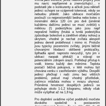
mu navíc nepříjemné a znervózňující... v
podstatě jde o konkurenty a ačkoli jsou někteří
jedinci schopni se vzájemně tolerovat, nikdy se
nebudou přátelit. Jako ubikace morčatům
poslouží co nejprostornější bedna nebo kotec o
minimální délce 120 cm pro dvě (úměrně
každému dalšímu jedinci se musí zvětšit) s
měkkou (!) podestýlkou jako jsou např
neprašné hobliny (hrubá a tvrdá podestýlka
způsobuje bolestivé a zánětlivé otlaky nohou) a
úkrytem, vhodné je nechat zvířata alespoň
jednou denně proběhnout i mimo ni. Protože
jsou typicky pozemními zvířaty, jinými běžně
chovanými hlodavci oblíbené prolézačky,
šplhadla apod. naprosto nevyužijí, tyto jim v
ubikaci naopak překáží a stávají se
potenciálním zdrojem úrazů. Potřebují přístup k
vodě, kterou každý den měníme. Teplota
postačí běžná pokojová, v létě mohou být
chována venku v zastřešeném výběhu. Dospělí
jedinci přečkají i naši zimu bez větších
problémů, pokud mají vhodný přístřešek,
zatímco mláďata mohou v mrazu uhynout.
Průměrná hmotnost dospělých jedinců se
pohybuje okolo 1-1,2 kilogramu, někdy však
může vyšplhat až na 1,8 kg.
Pro doplnění uvádíme výčet poddruhů morčete
divokého společně s postavením