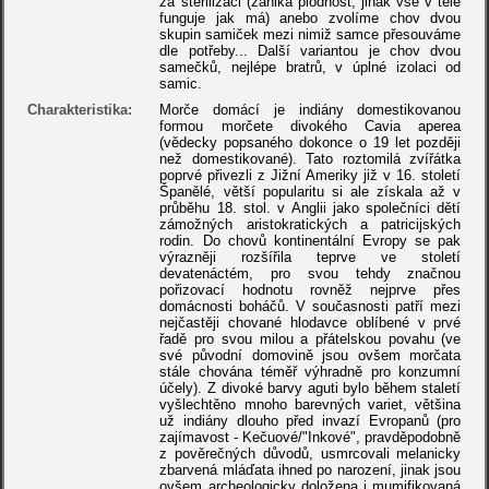
za sterilizaci (zaniká plodnost, jinak vše v těle
funguje jak má) anebo zvolíme chov dvou
skupin samiček mezi nimiž samce přesouváme
dle potřeby... Další variantou je chov dvou
samečků, nejlépe bratrů, v úplné izolaci od
samic.
Charakteristika:
Morče domácí je indiány domestikovanou
formou morčete divokého Cavia aperea
(vědecky popsaného dokonce o 19 let později
než domestikované). Tato roztomilá zvířátka
poprvé přivezli z Jižní Ameriky již v 16. století
Španělé, větší popularitu si ale získala až v
průběhu 18. stol. v Anglii jako společníci dětí
zámožných aristokratických a patricijských
rodin. Do chovů kontinentální Evropy se pak
výrazněji rozšířila teprve ve století
devatenáctém, pro svou tehdy značnou
pořizovací hodnotu rovněž nejprve přes
domácnosti boháčů. V současnosti patří mezi
nejčastěji chované hlodavce oblíbené v prvé
řadě pro svou milou a přátelskou povahu (ve
své původní domovině jsou ovšem morčata
stále chována téměř výhradně pro konzumní
účely). Z divoké barvy aguti bylo během staletí
vyšlechtěno mnoho barevných variet, většina
už indiány dlouho před invazí Evropanů (pro
zajímavost - Kečuové/"Inkové", pravděpodobně
z pověrečných důvodů, usmrcovali melanicky
zbarvená mláďata ihned po narození, jinak jsou
ovšem archeologicky doložena i mumifikovaná