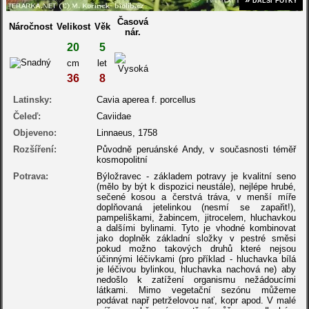
Časová
Náročnost
Velikost
Věk
nár.
20
5
cm
let
36
8
Latinsky:
Cavia aperea f. porcellus
Čeleď:
Caviidae
Objeveno:
Linnaeus, 1758
Rozšíření:
Původně peruánské Andy, v současnosti téměř
kosmopolitní
Potrava:
Býložravec - základem potravy je kvalitní seno
(mělo by být k dispozici neustále), nejlépe hrubé,
sečené kosou a čerstvá tráva, v menší míře
doplňovaná jetelinkou (nesmí se zapařit!),
pampeliškami, žabincem, jitrocelem, hluchavkou
a dalšími bylinami. Tyto je vhodné kombinovat
jako doplněk základní složky v pestré směsi
pokud možno takových druhů které nejsou
účinnými léčivkami (pro příklad - hluchavka bílá
je léčivou bylinkou, hluchavka nachová ne) aby
nedošlo k zatížení organismu nežádoucími
látkami. Mimo vegetační sezónu můžeme
podávat např petrželovou nať, kopr apod. V malé