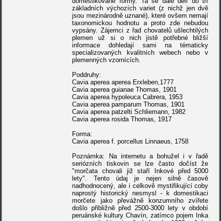
domestikované formy. Ta se dále dělí do tří
základních výchozích variet (z nichž jen dvě
jsou mezinárodně uznané), které ovšem nemají
taxonomickou hodnotu a proto zde nebudou
vypsány. Zájemci z řad chovatelů ušlechtilých
plemen už si o nich jistě potřebné bližší
informace dohledají sami na tématicky
specializovaných kvalitních webech nebo v
plemenných vzornících.
Poddruhy:
Cavia aperea aperea Erxleben,1777
Cavia aperea guianae Thomas, 1901
Cavia aperea hypoleuca Cabrera, 1953
Cavia aperea pamparum Thomas, 1901
Cavia aperea patzelti Schliemann, 1982
Cavia aperea rosida Thomas, 1917
Forma:
Cavia aperea f. porcellus Linnaeus, 1758
Poznámka: Na internetu a bohužel i v řadě
seriózních tiskovin se lze často dočíst že
"morčata chovali již staří Inkové před 5000
lety". Tento údaj je nejen silně časově
nadhodnocený, ale i celkově mystifikující coby
naprostý historický nesmysl - k domestikaci
morčete jako převážně konzumního zvířete
došlo přibližně před 2500-3000 lety v období
peruánské kultury Chavín, zatímco pojem Inka