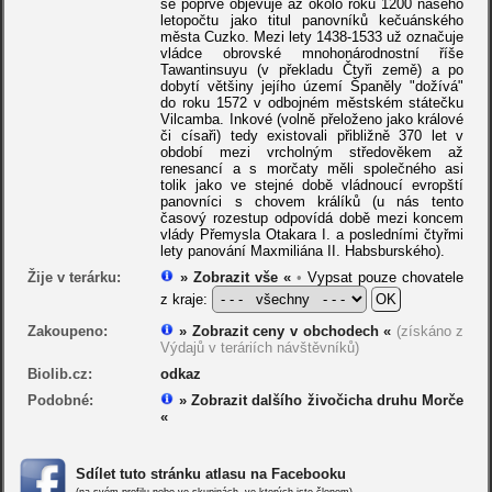
se poprvé objevuje až okolo roku 1200 našeho
letopočtu jako titul panovníků kečuánského
města Cuzko. Mezi lety 1438-1533 už označuje
vládce obrovské mnohonárodnostní říše
Tawantinsuyu (v překladu Čtyři země) a po
dobytí většiny jejího území Španěly "dožívá"
do roku 1572 v odbojném městském státečku
Vilcamba. Inkové (volně přeloženo jako králové
či císaři) tedy existovali přibližně 370 let v
období mezi vrcholným středověkem až
renesancí a s morčaty měli společného asi
tolik jako ve stejné době vládnoucí evropští
panovníci s chovem králíků (u nás tento
časový rozestup odpovídá době mezi koncem
vlády Přemysla Otakara I. a posledními čtyřmi
lety panování Maxmiliána II. Habsburského).
Žije v terárku:
» Zobrazit vše «
•
Vypsat pouze chovatele
z kraje:
Zakoupeno:
» Zobrazit ceny v obchodech «
(získáno z
Výdajů v teráriích návštěvníků)
Biolib.cz:
odkaz
Podobné:
» Zobrazit dalšího živočicha druhu Morče
«
Sdílet tuto stránku atlasu na Facebooku
(na svém profilu nebo ve skupinách, ve kterých jste členem)