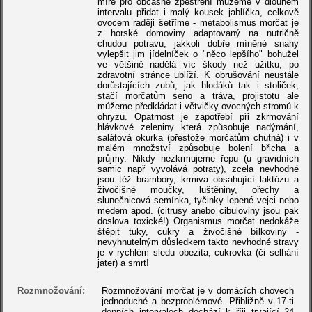
míře pro občasné zpestření můžeme v dlouhém
intervalu přidat i malý kousek jablíčka, celkově
ovocem raději šetříme - metabolismus morčat je
z horské domoviny adaptovaný na nutričně
chudou potravu, jakkoli dobře míněné snahy
vylepšit jim jídelníček o "něco lepšího" bohužel
ve většině nadělá víc škody než užitku, po
zdravotní stránce ublíží. K obrušování neustále
dorůstajících zubů, jak hlodáků tak i stoliček,
stačí morčatům seno a tráva, projistotu ale
můžeme předkládat i větvičky ovocných stromů k
ohryzu. Opatrnost je zapotřebí při zkrmování
hlávkové zeleniny která způsobuje nadýmání,
salátová okurka (přestože morčatům chutná) i v
malém množství způsobuje bolení břicha a
průjmy. Nikdy nezkrmujeme řepu (u gravidních
samic např vyvolává potraty), zcela nevhodné
jsou též brambory, krmiva obsahující laktózu a
živočišné moučky, luštěniny, ořechy a
slunečnicová semínka, tyčinky lepené vejci nebo
medem apod. (citrusy anebo cibuloviny jsou pak
doslova toxické!) Organismus morčat nedokáže
štěpit tuky, cukry a živočišné bílkoviny -
nevyhnutelným důsledkem takto nevhodné stravy
je v rychlém sledu obezita, cukrovka (či selhání
jater) a smrt!
Rozmnožování:
Rozmnožování morčat je v domácích chovech
jednoduché a bezproblémové. Přibližně v 17-ti
denních intervalech dochází k říji trvající 24