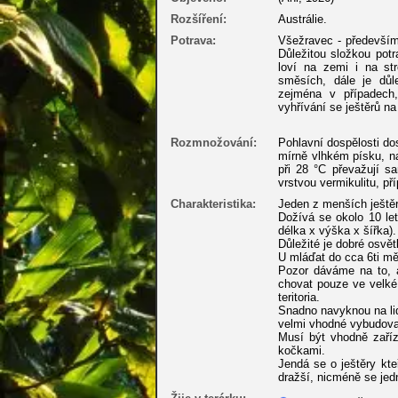
Rozšíření:
Austrálie.
Potrava:
Všežravec - především
Důležitou složkou potr
loví na zemi i na s
směsích, dále je důle
zejména v případech,
vyhřívání se ještěrů na
Rozmnožování:
Pohlavní dospělosti do
mírně vlhkém písku, na
při 28 °C převažují s
vrstvou vermikulitu, příp
Charakteristika:
Jeden z menších ještěr
Dožívá se okolo 10 le
délka x výška x šířka).
Důležité je dobré osvě
U mláďat do cca 6ti mě
Pozor dáváme na to, 
chovat pouze ve velké 
teritoria.
Snadno navyknou na lidk
velmi vhodné vybudovat
Musí být vhodně zaříz
kočkami.
Jendá se o ještěry kte
dražší, nicméně se jed