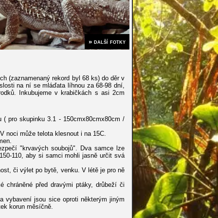
» další fotky
ích (zaznamenaný rekord byl 68 ks) do děr v
losti na ní se mláďata líhnou za 68-98 dní,
árodků. Inkubujeme v krabičkách s asi 2cm
ypu ( pro skupinku 3.1 - 150cmx80cmx80cm /
 V noci může telota klesnout i na 15C.
ámen.
ezpečí "krvavých soubojů". Dva samce lze
50-110, aby si samci mohli jasně určit svá
t, či výlet po bytě, venku. V létě je pro ně
ké chráněné před dravými ptáky, drůbeží či
m a vybavení jsou sice oproti některým jiným
ítek korun měsíčně.