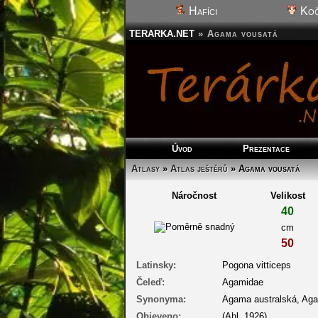
Hafíci
Koč
TERARKA.NET
»
Agama vousatá
Úvod
Prezentace
Atlasy
»
Atlas ještěrů
» Agama vousatá
Náročnost
Velikost
40
cm
50
Latinsky:
Pogona vitticeps
Čeleď:
Agamidae
Synonyma:
Agama australská, Ag
Objeveno:
(Ahl, 1926)