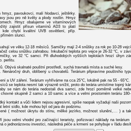
 hmyz, pavoukovci, malí hlodavci, ještěrky.
avy jsou pro ně květy a plody rostlin. Hmyz
tromech. Hmyz obalujeme ve vitamínových
žitý zajistit přísun vitamínů AD3 to platí
 kde chybí kvalitní UVB osvětlení, příp.
 přímém slunci.
sahují ve věku 12-18 měsíců. Samičky mají 2-4 snůšky za rok po 10-28 vejc
čež celou snůšku zahrabou. Inkubační teplota pro vejce je 26-32 °C, v závis
amičky, ve 32 °C samci. Při dluhodobých vyšších teplotách hrozí úhyn z
. perlitu.
ů. Obývá skalnaté pouštní prostředí, suchá travnatá místa a suché lesy.
t. Nenáročný druh, oblíbený u chovatelů. Terárium připravíme pouštního t
tlení a UV záření. Terárium vyhříváme na cca 25°C, lokálně pak na 55 - 65°C.
síců se teplota nesmí tak výrazně snížit, proto do terária umístíme topný k
aby se nám do terária nedostali dva samci, zde hrozí poměrně velké neb
chovné skupině 2 samci a 10 samic a více a velmi prostorném teráriu 180-1
ý kontakt a vůči lidem nejsou agresivní, spíše naopak vyžadují naši pozornos
 letní sídlo, kde mohou být od jara do podzimu.
ené ( možnost úkrytu do stínu, mělké jezírko, možnost slunění,.... ) a ta
ří jsou velmi vhodní pro začínající teraristy, pořizovací náklady na teráriu
ná o jednorázovou investici, následná péče a krmení se pohybuje v řádu des