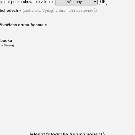
ypsat pouze chovatele z kraje:
obchodech «
(získáno z Výdajů v teráriích návštěvníků)
 živočicha druhu Agama «
cebooku
ste členem)
Hledat fotografie Agama vousatá