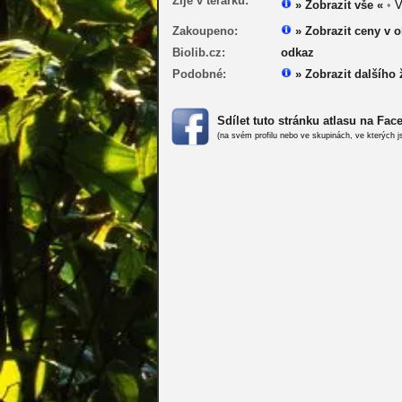
Žije v terárku:
» Zobrazit vše «
•
V
Zakoupeno:
» Zobrazit ceny v 
Biolib.cz:
odkaz
Podobné:
» Zobrazit dalšího
Sdílet tuto stránku atlasu na Fa
(na svém profilu nebo ve skupinách, ve kterých j