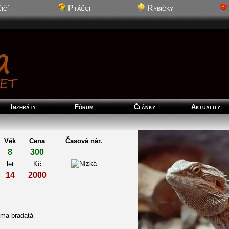
ičí
Ptáčci
Rybičky
Inzeráty
Fórum
Články
Aktuality
Věk
Cena
Časová nár.
8
300
let
Kč
14
2000
ama bradatá