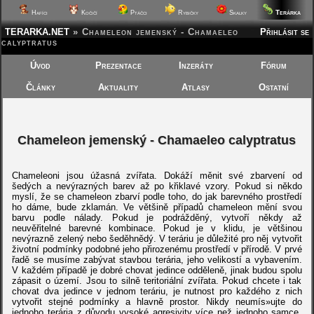
Terárka
Hafíci
Kočičí
Ptáčci
Rybičky
Skalky
TERARKA.NET
»
Chameleon jemenský - Chamaeleo
Přihlásit se
calyptratus
Úvod
Prezentace
Inzeráty
Fórum
Články
Aktuality
Atlasy
Ostatní
Chameleon jemenský - Chamaeleo calyptratus
Chameleoni jsou úžasná zvířata. Dokáží měnit své zbarvení od
šedých a nevýrazných barev až po křiklavé vzory. Pokud si někdo
myslí, že se chameleon zbarví podle toho, do jak barevného prostředí
ho dáme, bude zklamán. Ve většině případů chameleon mění svou
barvu podle nálady. Pokud je podrážděný, vytvoří někdy až
neuvěřitelné barevné kombinace. Pokud je v klidu, je většinou
nevýrazně zelený nebo šeděhnědý. V teráriu je důležité pro něj vytvořit
životní podmínky podobné jeho přirozenému prostředí v přírodě. V prvé
řadě se musíme zabývat stavbou terária, jeho velikostí a vybavením.
V každém případě je dobré chovat jedince odděleně, jinak budou spolu
zápasit o území. Jsou to silně teritoriální zvířata. Pokud chcete i tak
chovat dva jedince v jednom teráriu, je nutnost pro každého z nich
vytvořit stejné podmínky a hlavně prostor. Nikdy neumís»ujte do
jednoho terária z důvodu vysoké agresivity více než jednoho samce.