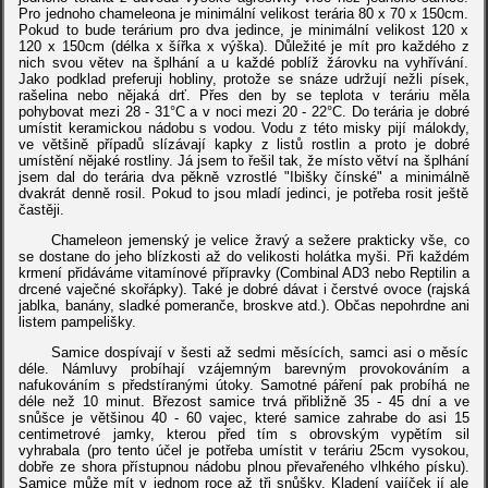
Pro jednoho chameleona je minimální velikost terária 80 x 70 x 150cm.
Pokud to bude terárium pro dva jedince, je minimální velikost 120 x
120 x 150cm (délka x šířka x výška). Důležité je mít pro každého z
nich svou větev na šplhání a u každé poblíž žárovku na vyhřívání.
Jako podklad preferuji hobliny, protože se snáze udržují nežli písek,
rašelina nebo nějaká drť. Přes den by se teplota v teráriu měla
pohybovat mezi 28 - 31°C a v noci mezi 20 - 22°C. Do terária je dobré
umístit keramickou nádobu s vodou. Vodu z této misky pijí málokdy,
ve většině případů slízávají kapky z listů rostlin a proto je dobré
umístění nějaké rostliny. Já jsem to řešil tak, že místo větví na šplhání
jsem dal do terária dva pěkně vzrostlé "Ibišky čínské" a minimálně
dvakrát denně rosil. Pokud to jsou mladí jedinci, je potřeba rosit ještě
častěji.
Chameleon jemenský je velice žravý a sežere prakticky vše, co
se dostane do jeho blízkosti až do velikosti holátka myši. Při každém
krmení přidáváme vitamínové přípravky (Combinal AD3 nebo Reptilin a
drcené vaječné skořápky). Také je dobré dávat i čerstvé ovoce (rajská
jablka, banány, sladké pomeranče, broskve atd.). Občas nepohrdne ani
listem pampelišky.
Samice dospívají v šesti až sedmi měsících, samci asi o měsíc
déle. Námluvy probíhají vzájemným barevným provokováním a
nafukováním s předstíranými útoky. Samotné páření pak probíhá ne
déle než 10 minut. Březost samice trvá přibližně 35 - 45 dní a ve
snůšce je většinou 40 - 60 vajec, které samice zahrabe do asi 15
centimetrové jamky, kterou před tím s obrovským vypětím sil
vyhrabala (pro tento účel je potřeba umístit v teráriu 25cm vysokou,
dobře ze shora přístupnou nádobu plnou převařeného vlhkého písku).
Samice může mít v jednom roce až tři snůšky. Kladení vajíček jí ale