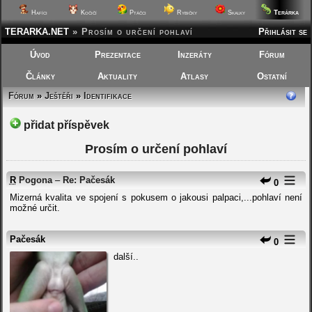
Terárka
Hafíci
Kočičí
Ptáčci
Rybičky
Skalky
TERARKA.NET
»
Prosím o určení pohlaví
Přihlásit se
Úvod
Prezentace
Inzeráty
Fórum
Články
Aktuality
Atlasy
Ostatní
Fórum
»
Ještěři
»
Identifikace
přidat příspěvek
Prosím o určení pohlaví
R
Pogona
–
Re: Pačesák
0
Mizerná kvalita ve spojení s pokusem o jakousi palpaci,...pohlaví není
možné určit.
Pačesák
0
další..