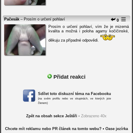
Pačesák
– Prosím o určení pohlaví
0
Prosím o určení pohlaví, vím že je mizerná
kvalita a možná i poloha agamy kočičinské,
děkuju za případné odpovědi.
Přidat reakci
Sdílet toto diskuzní téma na Facebooku
(na svém profilu nebo ve skupinách, ve kterých jste
členem)
Zpět na obsah sekce Ještěři
• Zobrazeno 40x
Chcete mít reklamu nebo PR článek na tomto webu?
•
Oase jezírka