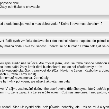
 popsané dole.
žáby od nějakého chovatele...
hod skade kupujes veci a mas dobru vodu ? Kolko litrove mas akvarium ?
vní řadě bych změnila dodavatele ( tím nechci nikoho napadat,ale pokud c
n by možná dodal i své zkušenosti.Podívat se po burzách.Držím palce,ať se d
sou spíš žrádlo než škůdce. Ale myslel jsem, jestli se třeba hlístice nelíhnou
 co jsem začal žáby krmit těmi buchankami, tak se asi přistěhovaly s tím.
 to koupené platíčko, trvanlivost do 2017. Navíc ho žerou i Razborky a Boj
bachu (Praha Černý most).
 ale nemusí neznamenat, že nežraly.
že by hýřily pohybem, ale nějaká aktivita tam byla.
vé. V zájmu zachování duševního draví svého tříletého syna, který pohřeb p
em mu, že je zalezlá a že se určitě objeví. Což nastane dnes, hned potom, 
.
 nedaří. Sice už vydrží déle, než původní nebožky, ale i tak se mi 3-4 týd