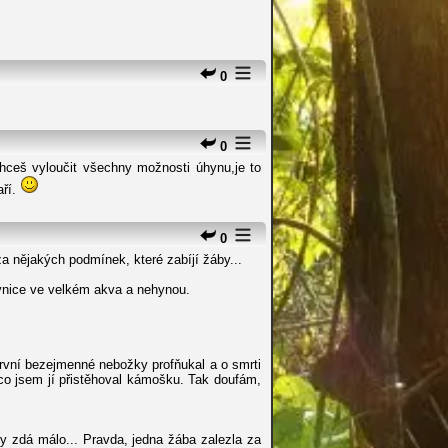
0
0
hceš vyloučit všechny možnosti úhynu,je to
aří.
0
 za nějakých podmínek, které zabíjí žáby...
ovnice ve velkém akva a nehynou.
rvní bezejmenné nebožky profňukal a o smrti
co jsem jí přistěhoval kámošku. Tak doufám,
ny zdá málo... Pravda, jedna žába zalezla za