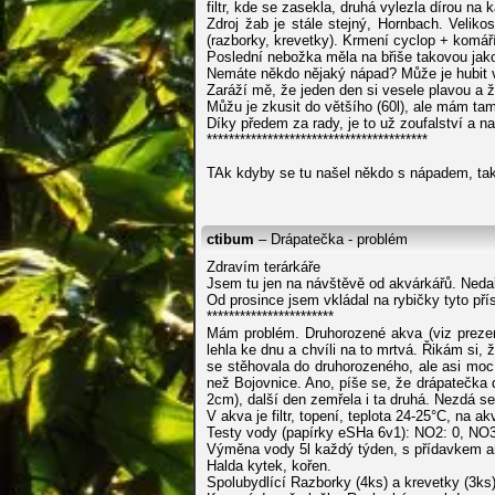
filtr, kde se zasekla, druhá vylezla dírou na 
Zdroj žab je stále stejný, Hornbach. Veliko
(razborky, krevetky). Krmení cyclop + komáří
Poslední nebožka měla na břiše takovou jako p
Nemáte někdo nějaký nápad? Může je hubit ve
Zaráží mě, že jeden den si vesele plavou a ž
Můžu je zkusit do většího (60l), ale mám tam 
Díky předem za rady, je to už zoufalství a 
****************************************
TAk kdyby se tu našel někdo s nápadem, tak
ctibum
– Drápatečka - problém
Zdravím terárkáře
Jsem tu jen na návštěvě od akvárkářů. Nedař
Od prosince jsem vkládal na rybičky tyto pří
***********************
Mám problém. Druhorozené akva (viz prezen
lehla ke dnu a chvíli na to mrtvá. Řikám si, ž
se stěhovala do druhorozeného, ale asi moc 
než Bojovnice. Ano, píše se, že drápatečka d
2cm), další den zemřela i ta druhá. Nezdá se
V akva je filtr, topení, teplota 24-25°C, na a
Testy vody (papírky eSHa 6v1): NO2: 0, NO3
Výměna vody 5l každý týden, s přídavkem an
Halda kytek, kořen.
Spolubydlící Razborky (4ks) a krevetky (3ks