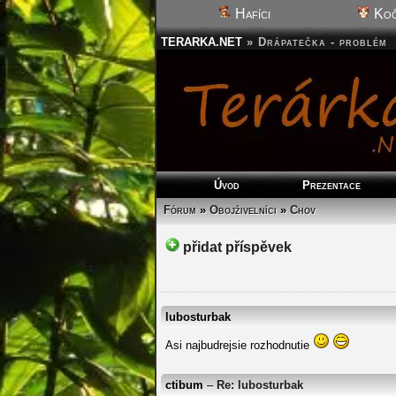
Hafíci
Koč
TERARKA.NET
»
Drápatečka - problém
Úvod
Prezentace
Fórum
»
Obojživelníci
»
Chov
přidat příspěvek
lubosturbak
Asi najbudrejsie rozhodnutie
ctibum
–
Re: lubosturbak