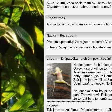
Akva 12 litrů, voda podle testů ok. Je to vše
Chystám se na burzu, nabrat moudra a nové 
lubosturbak
Ano ja to tiez odporucam skusit zmenit obc
Nadka
–
Re: ctibum
Předem upozorňuji,že nejsem odborník.V pr
nutné ).Raději bych si sehnala chovatele,te
ctibum
– Drápatečka - problém pokračování
No četl jsem, že hlístice j
Objevily se chvíli po tom,
Jinak mražené nesmrdí. Je
Žáby i krmení jsou z Horn
Žrát jsem je neviděl, což
Úplní lazaři to nebyly. Ne 
No, dneska jsem koupil no
paní Žábové neví. Řekl js
že to fakt byla jen smůla..
************************************
Zdravím
Tak jsem to zakřiknul. Drápatečkám se stále