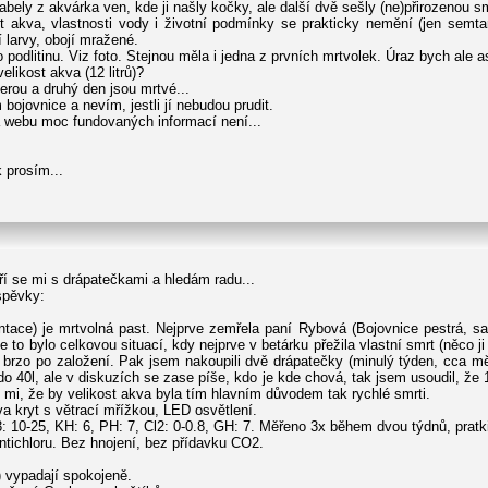
kabely z akvárka ven, kde ji našly kočky, ale další dvě sešly (ne)přirozenou sm
st akva, vlastnosti vody i životní podmínky se prakticky nemění (jen semt
 larvy, obojí mražené.
odlitinu. Viz foto. Stejnou měla i jedna z prvních mrtvolek. Úraz bych ale as
likost akva (12 litrů)?
erou a druhý den jsou mrtvé...
bojovnice a nevím, jestli jí nebudou prudit.
na webu moc fundovaných informací není...
 prosím...
í se mi s drápatečkami a hledám radu...
spěvky:
tace) je mrtvolná past. Nejprve zemřela paní Rybová (Bojovnice pestrá, s
e to bylo celkovou situací, kdy nejprve v betárku přežila vlastní smrt (něco ji 
brzo po založení. Pak jsem nakoupili dvě drápatečky (minulý týden, cca mě
o 40l, ale v diskuzích se zase píše, kdo je kde chová, tak jsem usoudil, že 
 mi, že by velikost akva byla tím hlavním důvodem tak rychlé smrti.
kva kryt s větrací mřížkou, LED osvětlení.
: 10-25, KH: 6, PH: 7, Cl2: 0-0.8, GH: 7. Měřeno 3x během dvou týdnů, prat
tichloru. Bez hnojení, bez přídavku CO2.
) vypadají spokojeně.