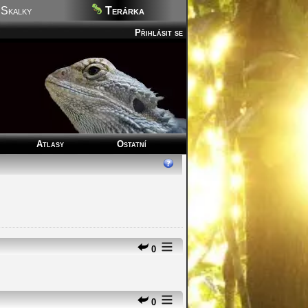
Skalky
Terárka
Přihlásit se
Atlasy
Ostatní
0
0