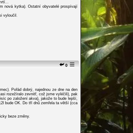
rtí...
am nová kytka). Ostatní obyvatelé prospívají
i vyloučil.
0
amec). Pořád dobrý, najednou ze dne na den
asi rozežíralo zevnitř, což jsme vyléčili), pak
síc po založení akva), jakože to bude lepší,
12l bude OK. Do tří dnů zemřela ta větší (cca
kicky beze změny.