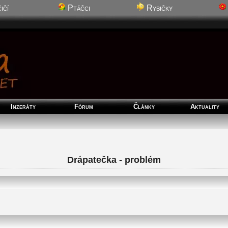
ičí
Ptáčci
Rybičky
Inzeráty
Fórum
Články
Aktuality
Drápatečka - problém