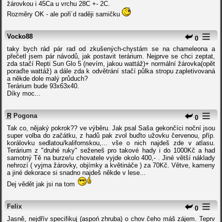
žárovkou i 45Ca u vrchu 28C +- 2C.
Rozměry OK - ale poři´d raději samičku
Vocko88
0
taky bych rád pár rad od zkušených-chystám se na chameleona a
přečetl jsem pár návodů, jak postavit terárium. Nejprve se chci zeptat,
zda stačí Repti Sun Glo 5 (nevím, jakou wattáž)+ normální žárovka(opět
poraďte wattáž) a dále zda k odvětrání stačí půlka stropu zapletivovaná
a někde dole malý průduch?
Terárium bude 93x63x40.
Díky moc...
R
Pogona
0
Tak co, nějaký pokrok?? ve výběru. Jak psal Saša gekončíci noční jsou
super volba do začátku, z hadů pak zvol buďto užovku červenou, příp.
korálovku sedlatou/kalifornskou,... vše o nich najdeš zde v atlasu.
Terárium z "druhé ruky" seženeš pro takové hady i do 1000Kč a had
samotný Tě na burze/u chovatele vyjde okolo 400,- . Jiné větší náklady
nehrozí ( vyjma žárovky, objímky a květináče ) za 70Kč. Větve, kameny
a jiné dekorace si snadno najdeš někde v lese...
Dej vědět jak jsi na tom
Felix
0
Jasně, nejdřív specifikuj (aspoń zhruba) o chov čeho máš zájem. Teprv