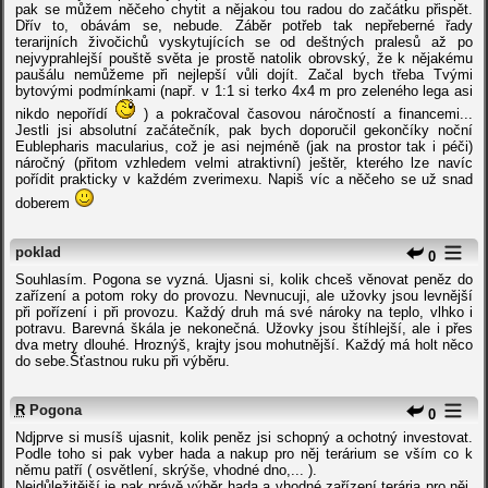
pak se můžem něčeho chytit a nějakou tou radou do začátku přispět.
Dřív to, obávám se, nebude. Záběr potřeb tak nepřeberné řady
terarijních živočichů vyskytujících se od deštných pralesů až po
nejvyprahlejší pouště světa je prostě natolik obrovský, že k nějakému
paušálu nemůžeme při nejlepší vůli dojít. Začal bych třeba Tvými
bytovými podmínkami (např. v 1:1 si terko 4x4 m pro zeleného lega asi
nikdo nepořídí
) a pokračoval časovou náročností a financemi...
Jestli jsi absolutní začátečník, pak bych doporučil gekončíky noční
Eublepharis macularius, což je asi nejméně (jak na prostor tak i péči)
náročný (přitom vzhledem velmi atraktivní) ještěr, kterého lze navíc
pořídit prakticky v každém zverimexu. Napiš víc a něčeho se už snad
doberem
poklad
0
Souhlasím. Pogona se vyzná. Ujasni si, kolik chceš věnovat peněz do
zařízení a potom roky do provozu. Nevnucuji, ale užovky jsou levnější
při pořízení i při provozu. Každý druh má své nároky na teplo, vlhko i
potravu. Barevná škála je nekonečná. Užovky jsou štíhlejší, ale i přes
dva metry dlouhé. Hroznýš, krajty jsou mohutnější. Každý má holt něco
do sebe.Šťastnou ruku při výběru.
R
Pogona
0
Ndjprve si musíš ujasnit, kolik peněz jsi schopný a ochotný investovat.
Podle toho si pak vyber hada a nakup pro něj terárium se vším co k
němu patří ( osvětlení, skrýše, vhodné dno,... ).
Nejdůležitější je pak právě výběr hada a vhodné zařízení terária pro něj.