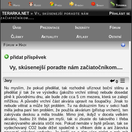
Terárka
Hafíci
Kočičí
Ptáčci
Rybičky
Skalky
TERARKA.NET
»
Vy, skúsenejší poradte nám
Přihlásit se
začiatočníkom....
Úvod
Prezentace
Inzeráty
Fórum
Články
Aktuality
Atlasy
Ostatní
Fórum
»
Hadi
přidat příspěvek
Vy, skúsenejší poradte nám začiatočníkom....
Jery
0
Nu myslím, že pokud předělat, tak rozhodně uříznout boční stěnu a
předělat jí tak že ve výsledku (jakožto vrchní stěna) nebude dosedat
plně k původnímu dnu, ale bude zde cca 5 cm mezera, která se zalepí
mřížkou. A původní vrchní část akvária upravit na šoupačky. Jinak to
nebude větrat a může být problém. Tu na diskuzním foru v sekci hadi
měla jedna paní ten problém, že použila akvárium (přístup vrchem), ten
zakrývala deskou a měla trouble. Mimo jiné, ikdyž v docela velkém
akváriu, budou žít třeba jen myši, tak si zkuste do takového i třeba
nezakrývaného akvária strčit nos. Pokud nemáte v bytě průvan, tak se
vydechovaný CO2 bude držet společně s vlhkem dole a ani žárovka