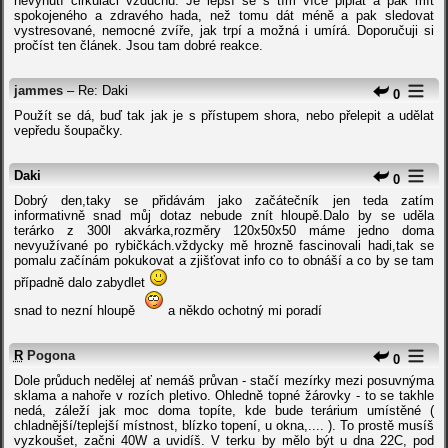
nevynutí cirkulaci vzduchu. Je lepší se s tím více piplat a pak mít
spokojeného a zdravého hada, než tomu dát méně a pak sledovat
vystresované, nemocné zvíře, jak trpí a možná i umírá. Doporučuji si
pročíst ten článek. Jsou tam dobré reakce.
jammes
– Re: Daki
0
Použít se dá, buď tak jak je s přístupem shora, nebo přelepit a udělat
vepředu šoupačky.
Daki
0
Dobrý den,taky se přidávám jako začátečník jen teda zatím
informativně snad můj dotaz nebude znít hloupě.Dalo by se uděla
terárko z 300l akvárka,rozměry 120x50x50 máme jedno doma
nevyužívané po rybičkách.vždycky mě hrozně fascinovali hadi,tak se
pomalu začínám pokukovat a zjišťovat info co to obnáší a co by se tam
případně dalo zabydlet
snad to nezní hloupě
a někdo ochotný mi poradí
R
Pogona
0
Dole průduch nedělej ať nemáš průvan - stačí mezírky mezi posuvnýma
sklama a nahoře v rozích pletivo. Ohledně topné žárovky - to se takhle
nedá, záleží jak moc doma topíte, kde bude terárium umístěné (
chladnější/teplejší místnost, blízko topení, u okna,.... ). To prostě musíš
vyzkoušet, začni 40W a uvidíš. V terku by mělo být u dna 22C, pod