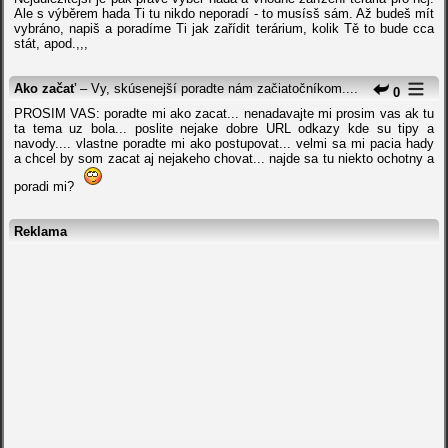
Ale s výběrem hada Ti tu nikdo neporadí - to musísš sám. Až budeš mít
vybráno, napiš a poradíme Ti jak zařídit terárium, kolik Tě to bude cca
stát, apod.,,,
Ako začať
– Vy, skúsenejší poradte nám začiatočníkom....
0
PROSIM VAS: poradte mi ako zacat... nenadavajte mi prosim vas ak tu
ta tema uz bola... poslite nejake dobre URL odkazy kde su tipy a
navody.... vlastne poradte mi ako postupovat... velmi sa mi pacia hady
a chcel by som zacat aj nejakeho chovat... najde sa tu niekto ochotny a
poradi mi?
Reklama