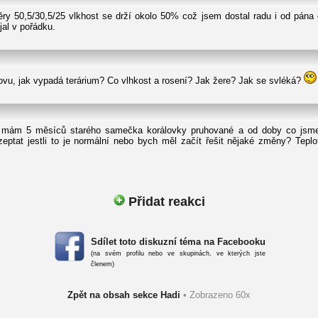
y 50,5/30,5/25 vlkhost se drží okolo 50% což jsem dostal radu i od pána 
jal v pořádku.
vu, jak vypadá terárium? Co vlhkost a rosení? Jak žere? Jak se svléká?
mám 5 měsíců starého samečka korálovky pruhované a od doby co jsme ho
ptat jestli to je normální nebo bych měl začít řešit nějaké změny? Teplo
Přidat reakci
Sdílet toto diskuzní téma na Facebooku
(na svém profilu nebo ve skupinách, ve kterých jste
členem)
Zpět na obsah sekce Hadi
• Zobrazeno 60x