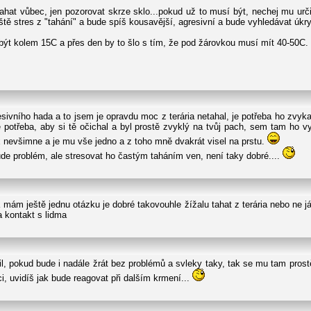
tahat vůbec, jen pozorovat skrze sklo...pokud už to musí být, nechej mu ur
eště stres z "tahání" a bude spíš kousavější, agresivní a bude vyhledávat úkry
být kolem 15C a přes den by to šlo s tím, že pod žárovkou musí mít 40-50C.
sivního hada a to jsem je opravdu moc z terária netahal, je potřeba ho zvykat 
potřeba, aby si tě očichal a byl prostě zvyklý na tvůj pach, sem tam ho v
x nevšimne a je mu vše jedno a z toho mně dvakrát visel na prstu.
de problém, ale stresovat ho častým taháním ven, není taky dobré....
mám ještě jednu otázku je dobré takovouhle žížalu tahat z terária nebo ne j
a kontakt s lidma
l, pokud bude i nadále žrát bez problémů a svleky taky, tak se mu tam prost
, uvidíš jak bude reagovat při dalším krmení...