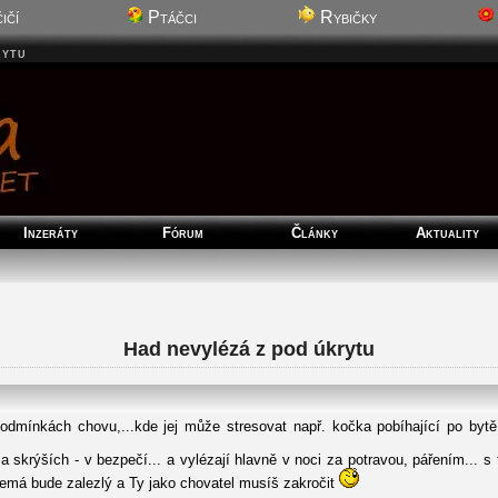
ičí
Ptáčci
Rybičky
rytu
Inzeráty
Fórum
Články
Aktuality
Had nevylézá z pod úkrytu
odmínkách chovu,...kde jej může stresovat např. kočka pobíhající po bytě
h a skrýších - v bezpečí... a vylézají hlavně v noci za potravou, pářením... s
emá bude zalezlý a Ty jako chovatel musíš zakročit