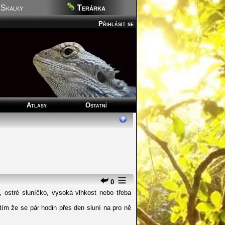
Skalky
Terárka
Přihlásit se
Atlasy
Ostatní
0
, ostré sluníčko, vysoká vlhkost nebo třeba
 tím že se pár hodin přes den sluní na pro ně