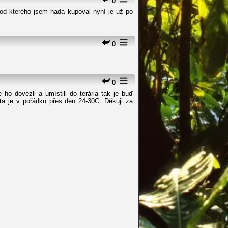
0
od kterého jsem hada kupoval nyní je už po
0
0
 dovezli a umístili do terária tak je buď
ta je v pořádku přes den 24-30C. Děkuji za