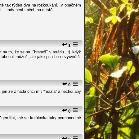
čitě tak týden dva na rozkoukání...v opačném
t... tady není spěch na místě!
1
na to, že se mu "hrabeš" v teráriu...tj. když
ytáhnout můžeš, ale jako psa ho nevycvičíš.
0
á jen že z hada chci mít “mazla” a nechci aby
0
ě jen líbí, mě se korálovka taky permanentně