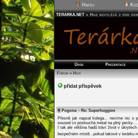
Hafíci
Koč
TERARKA.NET
»
Had nevylézá z pod úk
Úvod
Prezentace
Fórum
»
Hadi
přidat příspěvek
R
Pogona
–
Re: Superhuggies
Přesně jak napsal kolega... nevíme nic o p
soused co poslouchá metal na plný pecky....
I tak ale většina hadů tráví život v úkrytec
bezpečném místě...pokud takové v terárku n