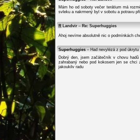
Mám ho od soboty večer terátium má rozměr
svleku a nakrmený byl v sobotu a potravu při
R
Landvir
–
Re: Superhuggies
Ahoj nevíme absolutně nic o podmínkách cho
Superhuggies
– Had nevylézá z pod úkrytu
Dobrý den, jsem začátečník v chovu hadů 
zahrabaný nebo pod kokosem jen se chci ze
jakoukilv radu