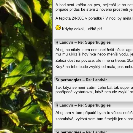
A had není kočka ani pes, nejlepší je ho ne
případě přidáš ke steru z nového prostředí j
A teplota 24-30C v pořádku? V noci by měla 
Kdyby cokoli, určitě piš.
R
Landvir
–
Re: Superhuggies
Ahoj, no nikdy jsem nemusel řešit nějak agre
mu mu uklízíš hovínka nebo měníš vodu, je 
Záleží dost na povaze, ale i mě si třebas 10
Když na tebe bude zvyklý od mala, pak nebu
Superhuggies
–
Re: Landvir
Tak když se není zatím čeho bát tak super a 
popřípadě vystartoval, když nebude zvyklí n
R
Landvir
–
Re: Superhuggies
Ahoj tam v tom případě bych to vůbec neřeši
zahrabává, vylézá sem tam šmejdit jen v noci
Superhuggies
–
Re: Landvir