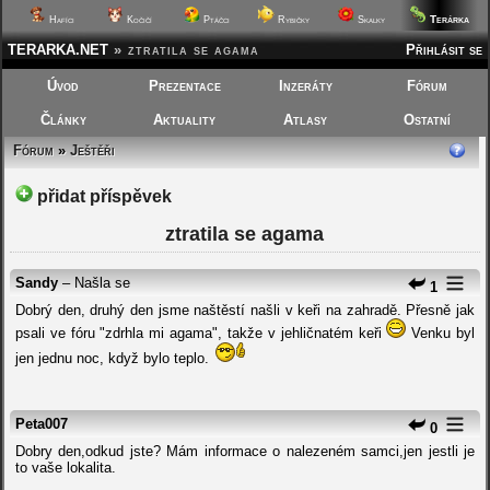
Terárka
Hafíci
Kočičí
Ptáčci
Rybičky
Skalky
TERARKA.NET
»
ztratila se agama
Přihlásit se
Úvod
Prezentace
Inzeráty
Fórum
Články
Aktuality
Atlasy
Ostatní
Fórum
»
Ještěři
přidat příspěvek
ztratila se agama
Sandy
– Našla se
1
Dobrý den, druhý den jsme naštěstí našli v keři na zahradě. Přesně jak
psali ve fóru "zdrhla mi agama", takže v jehličnatém keři
Venku byl
jen jednu noc, když bylo teplo.
Peta007
0
Dobry den,odkud jste? Mám informace o nalezeném samci,jen jestli je
to vaše lokalita.