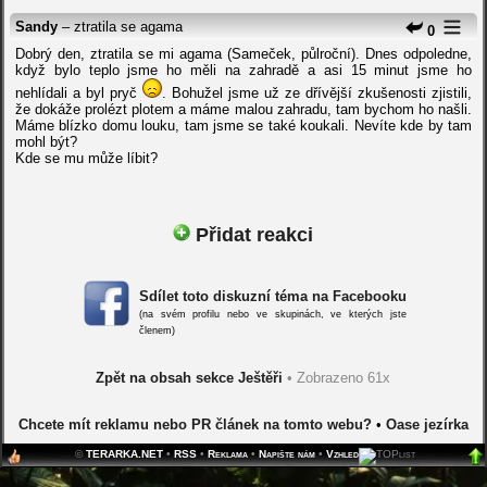
Sandy
– ztratila se agama
0
Dobrý den, ztratila se mi agama (Sameček, půlroční). Dnes odpoledne,
když bylo teplo jsme ho měli na zahradě a asi 15 minut jsme ho
nehlídali a byl pryč
. Bohužel jsme už ze dřívější zkušenosti zjistili,
že dokáže prolézt plotem a máme malou zahradu, tam bychom ho našli.
Máme blízko domu louku, tam jsme se také koukali. Nevíte kde by tam
mohl být?
Kde se mu může líbit?
Přidat reakci
Sdílet toto diskuzní téma na Facebooku
(na svém profilu nebo ve skupinách, ve kterých jste
členem)
Zpět na obsah sekce Ještěři
• Zobrazeno 61x
Chcete mít reklamu nebo PR článek na tomto webu?
•
Oase jezírka
©
TERARKA.NET
•
RSS
•
Reklama
•
Napište nám
•
Vzhled