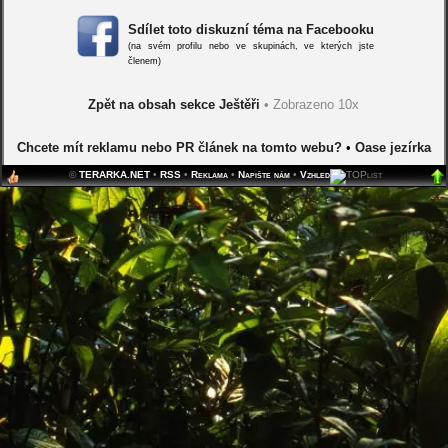
Sdílet toto diskuzní téma na Facebooku
(na svém profilu nebo ve skupinách, ve kterých jste
členem)
Zpět na obsah sekce Ještěři
• Zobrazeno 10x
Chcete mít reklamu nebo PR článek na tomto webu?
•
Oase jezírka
©
TERARKA.NET
•
RSS
•
Reklama
•
Napište nám
•
Vzhled