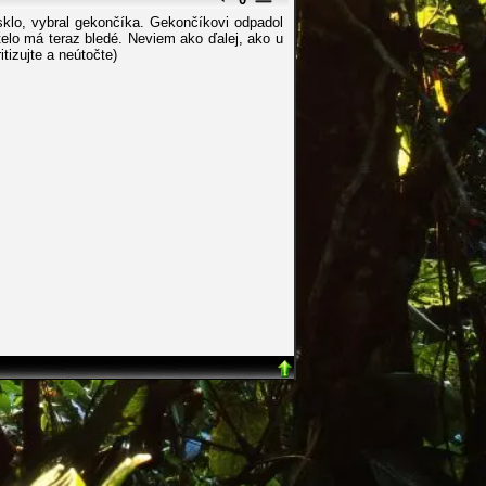
 sklo, vybral gekončíka. Gekončíkovi odpadol
elo má teraz bledé. Neviem ako ďalej, ako u
tizujte a neútočte)