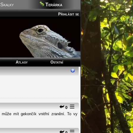
Skalky
Terárka
Přihlásit se
Atlasy
Ostatní
0
, může mít gekončík vnitřní zranění. To vy
0