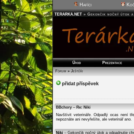
Hafíci
Koč
TERARKA.NET
»
Gekončik nočný útok a
Úvod
Prezentace
Fórum
»
Ještěři
přidat příspěvek
BBchory
–
Re: Niki
Navštívit veterináře. Odpadlý ocas není t
nepoznáte ani nevyřešíte, ale veterinář ano.
Niki
– Gekončik nočný útok a odpadnutie ch