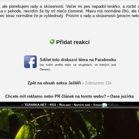
 ale potrebujem rady a skúsenosti. Večer mi pes napadol terárko, a rozbil
sa v pohode, nevídím že by ml niečo zlomené. Hlavu má normálne žltú, ale t
c teraz normálne že je vyblednutý. Prosím o rady a skúsenosti (prosím nekri
Přidat reakci
Sdílet toto diskuzní téma na Facebooku
(na svém profilu nebo ve skupinách, ve kterých jste
členem)
Zpět na obsah sekce Ještěři
• Zobrazeno 13x
Chcete mít reklamu nebo PR článek na tomto webu?
•
Oase jezírka
©
TERARKA.NET
•
RSS
•
Reklama
•
Napište nám
•
Vzhled