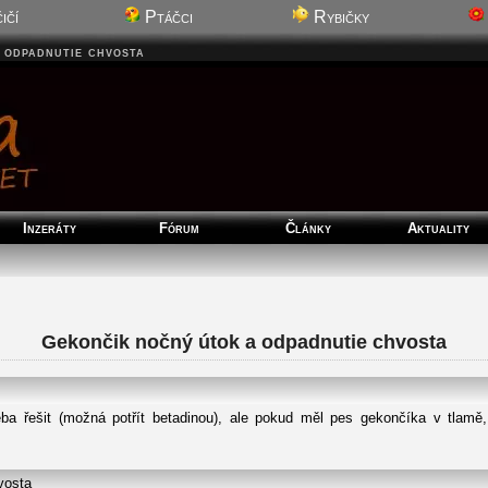
ičí
Ptáčci
Rybičky
 odpadnutie chvosta
Inzeráty
Fórum
Články
Aktuality
Gekončik nočný útok a odpadnutie chvosta
řeba řešit (možná potřít betadinou), ale pokud měl pes gekončíka v tlamě
vosta