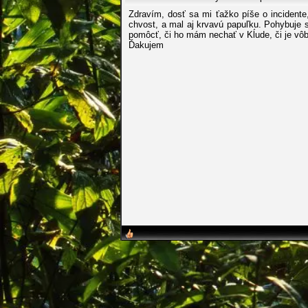
Zdravím, dosť sa mi ťažko píše o incidente,
chvost, a mal aj krvavú papuľku. Pohybuje 
pomôcť, či ho mám nechať v Kĺude, či je vôbe
Ďakujem