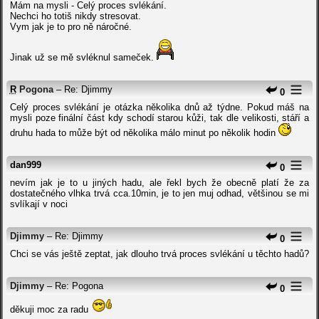
Mám na mysli - Celý proces svlékání.
Nechci ho totiš nikdy stresovat.
Vym jak je to pro ně náročné.
Jinak už se mě svléknul sameček.
R
Pogona
– Re: Djimmy
0
Celý proces svlékání je otázka několika dnů až týdne. Pokud máš na
mysli poze finální část kdy schodí starou kůži, tak dle velikosti, stáří a
druhu hada to může být od několika málo minut po několik hodin
dan999
0
nevím jak je to u jiných hadu, ale řekl bych že obecně platí že za
dostatečného vlhka trvá cca.10min, je to jen muj odhad, většinou se mi
svlíkají v noci
Djimmy
– Re: Djimmy
0
Chci se vás ještě zeptat, jak dlouho trvá proces svlékání u těchto hadů?
Djimmy
– Re: Pogona
0
děkuji moc za radu