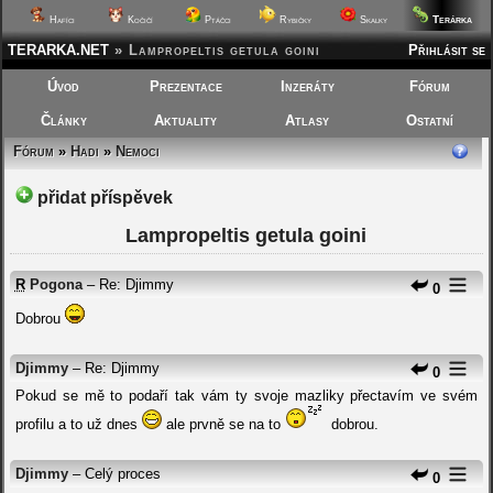
Terárka
Hafíci
Kočičí
Ptáčci
Rybičky
Skalky
TERARKA.NET
»
Lampropeltis getula goini
Přihlásit se
Úvod
Prezentace
Inzeráty
Fórum
Články
Aktuality
Atlasy
Ostatní
Fórum
»
Hadi
»
Nemoci
přidat příspěvek
Lampropeltis getula goini
R
Pogona
– Re: Djimmy
0
Dobrou
Djimmy
– Re: Djimmy
0
Pokud se mě to podaří tak vám ty svoje mazliky přectavím ve svém
profilu a to už dnes
ale prvně se na to
dobrou.
Djimmy
– Celý proces
0