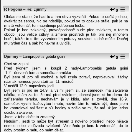
R
Pogona
– Re: Djimmy
0
Občas se stane, že had tu a tam strvu vyzvrátí. Pokud to udělá jednou,
dvakrát za sebou, nic se ndeděje, pokud se to opakuje stále, pak je na
místě veterinář, ten naordinuje potřebnou léčbu.
Pokud je had zakalený, pravděpodobně bude před svlekem, v tomto
období jsou velice citlivý a změna prostředí je tak pro něj mnohem
horší, takže to s tím vyzvrácením potravy souviset klidně může. Dopřej
mu týden čas a pak ho nakrm a uvidíš.
Djimmy
– Lampropeltis getula goini
0
Chci se zeptat.
Před týdnem jsem si koupil 2 hady-Lampropeltis getula goini
-1,2...červená forma.samečka-samičku.
Byl jsem si pro ně osobně a byli zcela zdraví, neprojevovali žádný
náznak nemoci, jsou staří asi 11 měsíců.
V neděli 12.9. naposledy jedli.
Byl jsem si pro ně 14.9. a všiml jsem si, že sameček má zakalená
očička, mám za to, že má před svlekem, donesl jsem si ho domu do
zařízeného terárka, nechavám je v klidu, aby si zvykli, dne 16.9.
sameček vyvrhl kašovytou hmotu, nevím čím to může být, dnes jsem
ho kontroloval asi šest a půl hodiny a zdálo se mi, že má už jen jedno
očičko zakalené.
Jsem z toho dočista zmatený.
Netuším, jestli to může být stresem z nového prostředí nebo nějaká
nemoc nebo z důvodu svlečení. Ve středu je beru k veterináři, do té
doby prosím o radu, co mám dělat.