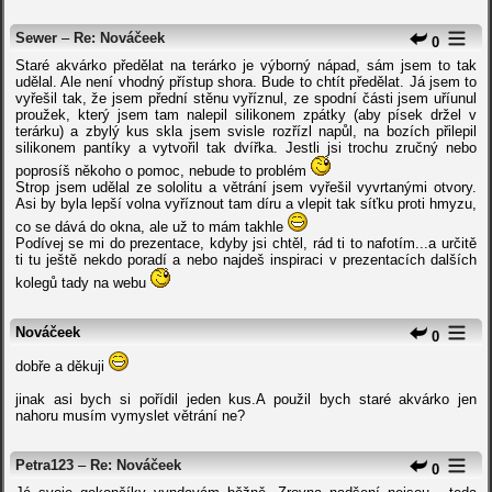
Sewer
–
Re: Nováčeek
0
Staré akvárko předělat na terárko je výborný nápad, sám jsem to tak
udělal. Ale není vhodný přístup shora. Bude to chtít předělat. Já jsem to
vyřešil tak, že jsem přední stěnu vyříznul, ze spodní části jsem uříunul
proužek, který jsem tam nalepil silikonem zpátky (aby písek držel v
terárku) a zbylý kus skla jsem svisle rozřízl napůl, na bozích přilepil
silikonem pantíky a vytvořil tak dvířka. Jestli jsi trochu zručný nebo
poprosíš někoho o pomoc, nebude to problém
Strop jsem udělal ze sololitu a větrání jsem vyřešil vyvrtanými otvory.
Asi by byla lepší volna vyříznout tam díru a vlepit tak síťku proti hmyzu,
co se dává do okna, ale už to mám takhle
Podívej se mi do prezentace, kdyby jsi chtěl, rád ti to nafotím...a určitě
ti tu ještě nekdo poradí a nebo najdeš inspiraci v prezentacích dalších
kolegů tady na webu
Nováčeek
0
dobře a děkuji
jinak asi bych si pořídil jeden kus.A použil bych staré akvárko jen
nahoru musím vymyslet větrání ne?
Petra123
–
Re: Nováčeek
0