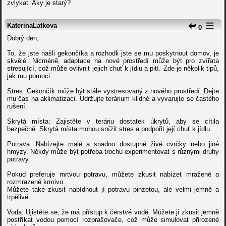
zvlykat. Aky je starý?
KaterinaLatkova
0
Dobrý den,
To, že jste našli gekončíka a rozhodli jste se mu poskytnout domov, je
skvělé. Nicméně, adaptace na nové prostředí může být pro zvířata
stresující, což může ovlivnit jejich chuť k jídlu a pití. Zde je několik tipů,
jak mu pomoci:
Stres: Gekončík může být stále vystresovaný z nového prostředí. Dejte
mu čas na aklimatizaci. Udržujte terárium klidné a vyvarujte se častého
rušení.
Skrytá místa: Zajistěte v teráriu dostatek úkrytů, aby se cítila
bezpečně. Skrytá místa mohou snížit stres a podpořit její chuť k jídlu.
Potrava: Nabízejte malé a snadno dostupné živé cvrčky nebo jiné
hmyzy. Někdy může být potřeba trochu experimentovat s různými druhy
potravy.
Pokud preferuje mrtvou potravu, můžete zkusit nabízet mražené a
rozmrazené krmivo.
Můžete také zkusit nabídnout jí potravu pinzetou, ale velmi jemně a
trpělivě.
Voda: Ujistěte se, že má přístup k čerstvé vodě. Můžete ji zkusit jemně
postříkat vodou pomocí rozprašovače, což může simulovat přirozené