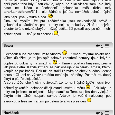
Já svoje gekončíky vyndavám běžně. Zrovna nadšení nejsou - teda
spíš podle toho kdy. Jsou chvíle, kdy si na ruku vlezou sami, ale jindy
zase ne. Něco o "ochočení" gekončíka máš třeba tady
terarka.net/forum/341
, ale žádného ještěra nemůžeš ochočit úplně
jako např. psa, králíka a pod.
Jinak si myslím, že pro začátečníka jsou nejvhodnější právě ti
gekončíci a nároční na prostor taky nejsou, pokud využiješ co nejvíce
prostor teráriu (různé skrýše, můžeš udělat 3D pozadí aby po něm mohli
šplhat apod. ... tipů je tu spoustu
)
Sewer
1
Gekončík bude pro tebe určitě vhodný
. Krmení myšími holaty není
vůbec důležité, je to jen spíš takové zpestření potravy (jako když si
dojdeš do cukrárny na zmrzlinu
). Krmení postačí hmyzem, přesně
jak píše Petra. Každé krmení se pak obaluje v minerální směsi, kterou
koupíš za pár kaček. Pak už jen stačí žárovka na ohřev a jednou denně
porosit. Čili ani na výbavu terárka není nijak náročný. Postačí mu dobrý
úkryt a pár "prolejzaček".
A co se týče toho "nočního života", tak to není úplně 100% noční tvor,
někteří gekončíci dokonce dělají ostudu svému jménu
. Jak kdy... a
taky co jedinec, to originál... Moje samička Terezka přes den vylejzá z
úkrytu minimálně, naopak samec Arturek je večně nalepenej pod
žárovkou a leze sem a tam po celém terárku i přes den
Nováčeek
0