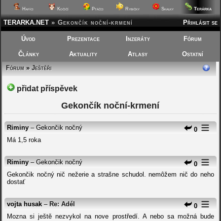
Terárka
Hafíci
Kočičí
Ptáčci
Rybičky
Skalky
TERARKA.NET
»
Gekončík noční-krmení
Přihlásit se
Úvod
Prezentace
Inzeráty
Fórum
Články
Aktuality
Atlasy
Ostatní
Fórum
»
Ještěři
přidat příspěvek
Gekončík noční-krmení
Riminy
– Gekončik nočný
0
Má 1,5 roka
Riminy
– Gekončik nočný
0
Gekončik nočný nič nežerie a strašne schudol. nemôžem nič do neho
dostať
vojta husak
–
Re: Adél
0
Mozna si ještě nezvykol na nove prostředí. A nebo sa možná bude