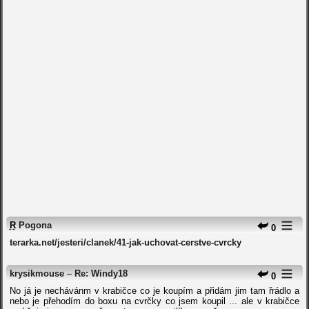
R
Pogona
0
terarka.net/jesteri/clanek/41-jak-uchovat-cerstve-cvrcky
krysikmouse
–
Re: Windy18
0
No já je nechávánm v krabičce co je koupím a přidám jim tam řrádlo a
nebo je přehodím do boxu na cvrčky co jsem koupil ... ale v krabičce