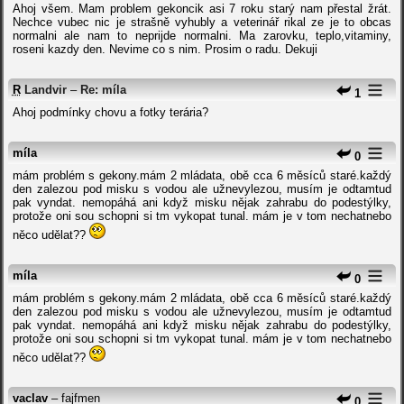
Ahoj všem. Mam problem gekoncik asi 7 roku starý nam přestal žrát.
Nechce vubec nic je strašně vyhubly a veterinář rikal ze je to obcas
normalni ale nam to neprijde normalni. Ma zarovku, teplo,vitaminy,
roseni kazdy den. Nevime co s nim. Prosim o radu. Dekuji
R
Landvir
–
Re: míla
1
Ahoj podmínky chovu a fotky terária?
míla
0
mám problém s gekony.mám 2 mládata, obě cca 6 měsíců staré.každý
den zalezou pod misku s vodou ale užnevylezou, musím je odtamtud
pak vyndat. nemopáhá ani když misku nějak zahrabu do podestýlky,
protože oni sou schopni si tm vykopat tunal. mám je v tom nechatnebo
něco udělat??
míla
0
mám problém s gekony.mám 2 mládata, obě cca 6 měsíců staré.každý
den zalezou pod misku s vodou ale užnevylezou, musím je odtamtud
pak vyndat. nemopáhá ani když misku nějak zahrabu do podestýlky,
protože oni sou schopni si tm vykopat tunal. mám je v tom nechatnebo
něco udělat??
vaclav
– fajfmen
0