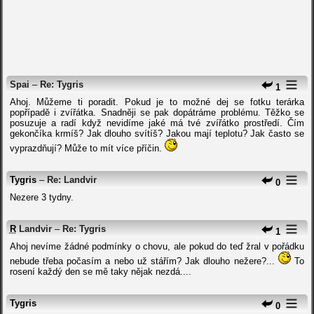
Spai
–
Re: Tygris
1
Ahoj. Můžeme ti poradit. Pokud je to možné dej se fotku terárka
popřípadě i zvířátka. Snadněji se pak dopátráme problému. Těžko se
posuzuje a radí když nevidíme jaké má tvé zvířátko prostředí. Čím
gekončíka krmíš? Jak dlouho svítíš? Jakou mají teplotu? Jak často se
vyprazdňují? Může to mít více příčin.
Tygris
–
Re: Landvir
0
Nezere 3 tydny.
R
Landvir
–
Re: Tygris
1
Ahoj nevíme žádné podmínky o chovu, ale pokud do teď žral v pořádku
nebude třeba počasím a nebo už stářím? Jak dlouho nežere?...
To
rosení každý den se mě taky nějak nezdá....
Tygris
0