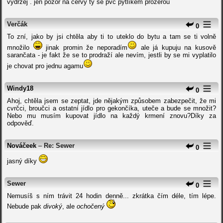
vydržej . jen pozor na červy ty se pvc pytlíkem prožerou
Verčák
0
To zní, jako by jsi chtěla aby ti to uteklo do bytu a tam se ti volně
množilo
jinak promin že neporadím
ale já kupuju na kusově
sarančata - je fakt že se to prodraží ale nevím, jestli by se mi vyplatilo
je chovat pro jednu agamu
Windy18
0
Ahoj, chtěla jsem se zeptat, jde nějakým způsobem zabezpečit, že mi
cvrčci, broučci a ostatní jídlo pro gekončíka, uteče a bude se množit?
Nebo mu musím kupovat jídlo na každý krmení znovu?Díky za
odpověď.
Nováčeek
–
Re: Sewer
0
jasný díky
Sewer
0
Nemusíš s ním trávit 24 hodin denně... zkrátka čím déle, tím lépe.
Nebude pak
divoký
, ale
ochočený