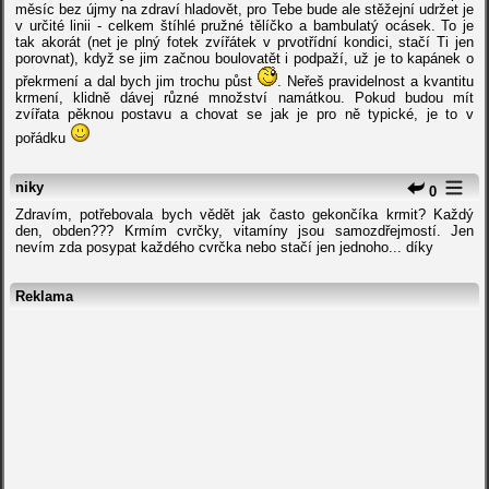
měsíc bez újmy na zdraví hladovět, pro Tebe bude ale stěžejní udržet je
v určité linii - celkem štíhlé pružné tělíčko a bambulatý ocásek. To je
tak akorát (net je plný fotek zvířátek v prvotřídní kondici, stačí Ti jen
porovnat), když se jim začnou boulovatět i podpaží, už je to kapánek o
překrmení a dal bych jim trochu půst
. Neřeš pravidelnost a kvantitu
krmení, klidně dávej různé množství namátkou. Pokud budou mít
zvířata pěknou postavu a chovat se jak je pro ně typické, je to v
pořádku
niky
0
Zdravím, potřebovala bych vědět jak často gekončíka krmit? Každý
den, obden??? Krmím cvrčky, vitamíny jsou samozdřejmostí. Jen
nevím zda posypat každého cvrčka nebo stačí jen jednoho... díky
Reklama