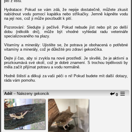
pití z listů.
Hydratace: Pokud se vám zdá, že nepije dostatečně, můžete zkusit
nabídnout vodu pomocí kapátka nebo stříkačky. Jemně kápněte vodu
na její nos, což ji může povzbudit k pití.
Pozorování: Sledujte ji pečlivě. Pokud nebude jíst nebo pít po delší
dobu (několik dní), může být vhodné vyhledat radu veterináře
specializovaného na plazy.
Vitamíny a minerály: Ujistěte se, že potrava je obohacená o potřebné
vitamíny a minerály, což je důležité pro zdraví gekončíka.
Dejte jí čas, aby si zvykla na nové prostředí. Je skvělé, že je aktivní a
prozkoumává své okolí, což je dobré znamení. S trochou trpělivosti by
měla začít přijímat potravu a vodu normálně.
Hodně štěstí a děkuji za vaši péči o ni! Pokud budete mít další dotazy,
ráda vám pomohu.
Adél
– Nalezeny gekoncik
0