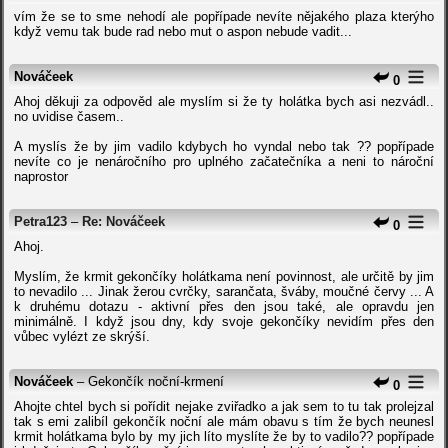
vím že se to sme nehodí ale popřípade nevíte nějakého plaza kterýho
když vemu tak bude rad nebo mut o aspon nebude vadit...
Nováčeek
0
Ahoj děkuji za odpověd ale myslím si že ty holátka bych asi nezvádl..
no uvidise časem..
A myslís že by jim vadilo kdybych ho vyndal nebo tak ?? popřípade
nevíte co je nenáročního pro uplného začatečníka a neni to nároční
naprostor
Petra123
–
Re: Nováčeek
0
Ahoj.
Myslím, že krmit gekončíky holátkama není povinnost, ale určitě by jim
to nevadilo ... Jinak žerou cvrčky, sarančata, šváby, moučné červy ... A
k druhému dotazu - aktivní přes den jsou také, ale opravdu jen
minimálně. I když jsou dny, kdy svoje gekončíky nevidím přes den
vůbec vylézt ze skrýší.
Nováčeek
– Gekončík noční-krmení
0
Ahojte chtel bych si pořídit nejake zviřadko a jak sem to tu tak prolejzal
tak s emi zalibíl gekončík noční ale mám obavu s tím že bych neunesl
krmit holátkama bylo by my jich líto myslíte že by to vadilo?? popřípade