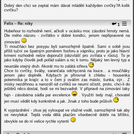
Dobrý den chci se zeptat mám dávat mláděti každyden cvrčky?A kolik
cvrčku?
Felix
–
Re: niky
1
Hubeňour to rozhodně není, ačkoli v ocásku moc zásobní hmoty nemá.
Dle mého názoru - zvířátko v dobré kondici, jenom nepřipravené na
zimování
Ti moučňáci bez posypu byli samozřejmě špatně. Sami o sobě jsou
příliš tuční se špatným poměrem fosforu a vápníku, proto je jako hlavní
krmení rozhodně nelze doporučit (obzvlášť pro zvířata v růstu). To je
jako kdyby člověk jedl pořád salám a nic k tomu. Nějaký ten levný typ a
neustále stejný druh. Akorát mu to zalátá střeva
Chce to cvrčky, šváby, sarančata odchycená na louce... a moučňáky
jenom jako doplněk. Kdybych je přirovnal k chlebu - housenka
potemníka je krajíc a to v čem ji oválím zas máslo, šunka, sýr... Z
misky nezdrhnou a narozdíl od cvrliků se neumí očistit, proto, chci-li do
ještěrů něco dostat, hodí se mi bezvadně. V přípravě na zimování taky
fajn - zásobárna sádla par excelence
. Využití tedy mají, chovatel
jen musí vědět kdy konkrétně a jak. Jinak z toho bude průšvih
K vyprázdnění - zkus jej vykoupat ve vlažné vodě, samozřejmě tak aby
se nevylekal. Teplá voda dělá plazům všeobecně dobře na bříško,
obvykle se do ní velice rychle vytentí