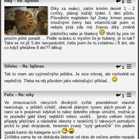
niky
–
Re: fajfmen
0
Díky za reakci, zatím krmím denně 1 - 2
cvrčky, plánuji každý týden 1 den půstu.
Původním majitelem byl 2roky krmen pouze
moučnými červy bez vitamínů,tak jsem si
nebyla jistá zda má žravou díky změně
jídelníčku nebo je hladový
Mohl by jste mi
prosím ještě poradit ... Podle ocásku si myslím že je hubený, je to tak?
Také se mi již 5 dní nevyprázdnil, četla jsem že to zvládnou i 8 dní, ale
co když přetáhne 8 dní?? děkuji
Střelec
–
Re: fajfmen
1
Tak to mam asi vyjímečnýho ještěra. Je sice mlsnej, ale rozhodně se
nepřežírá. Třeba na něj působim jako odstrašující příklad...
Felix
–
Re: niky
1
Ve stravovacích návycích divokých zvířat pravidelnost vlastně
neexistuje, u ještěrů zvlášť, obecně platným rysem jejich povah je -
narvi se k prasknutí kdykoli to nález dobrého zdroje umožní, možná je
to poslední gábl který nejbližší měsíc uvidíš... (proto celkem četné
případy přežírání a následné obezity v teráriích) U takových pomalých
prcků to platí dvojnásob, fenomén zvaný "sytý gekončík" tím pádem
spadá kamsi do kategorie sci-fi
.
Zvířátka sama by se dokázala ládovat od rána do večera anebo naopak