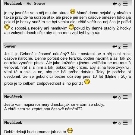
Nováčeek
–
Re: Sewer
0
je my jasnéže se o něj musím starat
Mamé doma nejaké ty akvárka
takže pravidelná udrzba atak ale prece jen sem časové omezen (škola)a
pokud je hezky snažím se byt venku.ale určitě večír na nej čas je pořád
o sobotě,a neděly ani nemluvim
pokud by denně stačily 2 hodky
a o volných dnech déle aby si na me zvikl byl bych rád
Sewer
2
Jestli je Gekončík časově náročný? No... postarat se o něj není nijak
časově náročné. Denně porosit celé terárko, obden nakrmit a asi tak 2x
do roka vyměnit písek. Ale jako každému jinému zvířátku se mu musíš
věnovat, hrát si s ním a tak, pokud tedy chceš, aby si na tebe zvyknul,
vítal tě a tak...a ne, aby se bál tvého dotyku. Taky je potřeba si
uvědomit, že se gekončíci běžně dožívají přes 10 let (klidně i 20) a
proto je to celkem zodpovědnost si ho pořídit
Nováčeek
0
Ješte vám napisi rozměry dneska jak se vrátím že skoly..
A chtěl sem se zeptat sou časově nároční??
Nováčeek
0
Dobře dekuji budu koumat jak na to