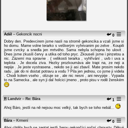
Adél
– Gekoncik nocni
0
Dobry den. Predevcirem jsme nasli na stromě gekoncika a vzali jsme si
ho domu. Mame volne terarko s veškerým vyhrivanim po zelve . Koupili
jsme cvrcky a snedla jen mrtvého. Sama nebyla schopna ho ulovit .
Dnes jsme zkusili červy a utika od toho pryc. Zkouseli jsme i pinzetou a
nic. Zázemí ma spravne . ( velikosti terarka , vyhřívání , uvb i uva a
teplota . Je docela ziva. Hezky prozkoumáva ale trapi na, ze neji a
nepije . Je jeste vystrasena , nekdo se ji asi zbavil. Mate prosim nekdo
radu , jak do ni dostat potravu a vodu ? Pila jen jednou, co jsme ji videla
. Chodi kolem vseho , olizuje se , ale nic nesni , ani nevypije . Vypada
to na Samecka , ale syn ji dal holcici jmeno , proto pisu v rodě ženském
R
Landvir
–
Re: Bára
1
Ahoj Báro, jestli na ně nejsou moc velký, tak bych se toho nebál...
Bára
– Krmení
0
Ahoj chtěla bych se zeptat jestli žerou gekončíci noční chrousty. Děkuji