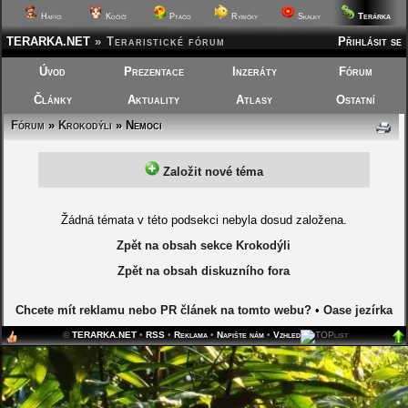
Terárka
Hafíci
Kočičí
Ptáčci
Rybičky
Skalky
TERARKA.NET
»
Teraristické fórum
Přihlásit se
Úvod
Prezentace
Inzeráty
Fórum
Články
Aktuality
Atlasy
Ostatní
Fórum
»
Krokodýli
»
Nemoci
Založit nové téma
Žádná témata v této podsekci nebyla dosud založena.
Zpět na obsah sekce Krokodýli
Zpět na obsah diskuzního fora
Chcete mít reklamu nebo PR článek na tomto webu?
•
Oase jezírka
©
TERARKA.NET
•
RSS
•
Reklama
•
Napište nám
•
Vzhled