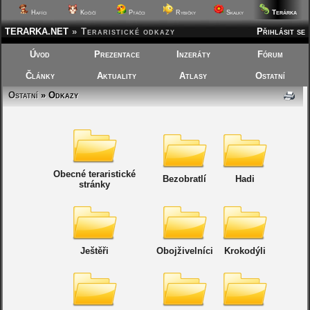
Terárka
Hafíci
Kočičí
Ptáčci
Rybičky
Skalky
TERARKA.NET
»
Teraristické odkazy
Přihlásit se
Úvod
Prezentace
Inzeráty
Fórum
Články
Aktuality
Atlasy
Ostatní
Ostatní
» Odkazy
Obecné teraristické
Bezobratlí
Hadi
stránky
Ještěři
Obojživelníci
Krokodýli