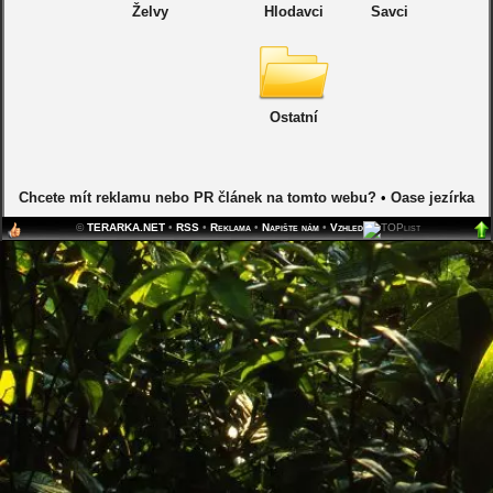
Želvy
Hlodavci
Savci
Ostatní
Chcete mít reklamu nebo PR článek na tomto webu?
•
Oase jezírka
©
TERARKA.NET
•
RSS
•
Reklama
•
Napište nám
•
Vzhled