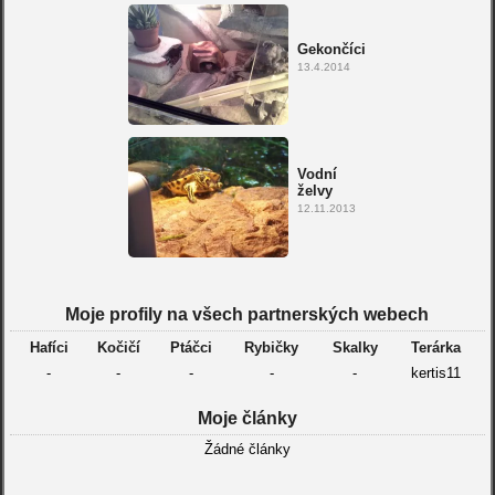
Gekončíci
13.4.2014
Vodní
želvy
12.11.2013
Moje profily na všech partnerských webech
Hafíci
Kočičí
Ptáčci
Rybičky
Skalky
Terárka
-
-
-
-
-
kertis11
Moje články
Žádné články