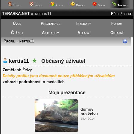
Terárka
Hafíci
Kočičí
Ptáčci
Rybičky
Skalky
TERARKA.NET
»
kertis11
Přihlásit se
Úvod
Prezentace
Inzeráty
Fórum
Články
Aktuality
Atlasy
Ostatní
Profil » kertis11
kertis11
Občasný uživatel
Zaměření:
Želvy
Detaily profilu jsou dostupné pouze přihlášeným uživatelům
zobrazit podrobnosti o medailích
Moje prezentace
domov
pro želvu
18.4.2014