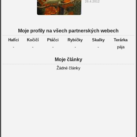
26.4.2012
Moje profily na všech partnerských webech
Hafíci
Kočičí
Ptáčci
Rybičky
Skalky
Terárka
-
-
-
-
-
pája
Moje články
Žádné články