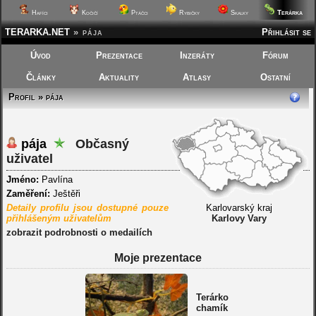
Terárka
Hafíci
Kočičí
Ptáčci
Rybičky
Skalky
TERARKA.NET
»
pája
Přihlásit se
Úvod
Prezentace
Inzeráty
Fórum
Články
Aktuality
Atlasy
Ostatní
Profil » pája
pája
Občasný
uživatel
Jméno:
Pavlína
Zaměření:
Ještěři
Detaily profilu jsou dostupné pouze
Karlovarský kraj
přihlášeným uživatelům
Karlovy Vary
zobrazit podrobnosti o medailích
Moje prezentace
Terárko
chamík