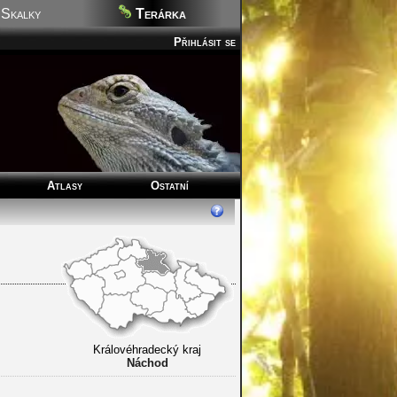
Skalky
Terárka
Přihlásit se
Atlasy
Ostatní
Královéhradecký kraj
Náchod