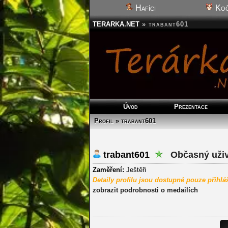
Hafíci
Koč
TERARKA.NET
»
trabant601
Úvod
Prezentace
Profil » trabant601
trabant601
Občasný uživ
Zaměření:
Ještěři
Detaily profilu jsou dostupné pouze přihl
zobrazit podrobnosti o medailích