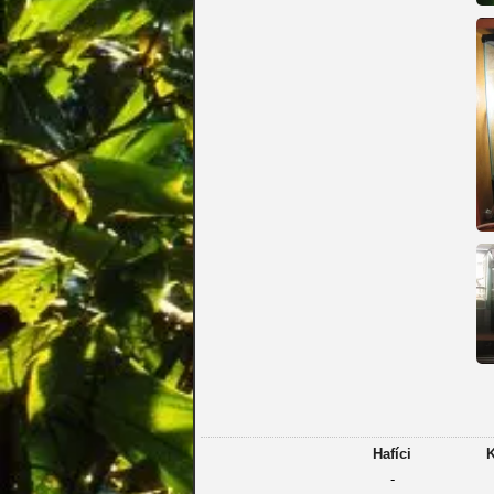
Hafíci
K
-