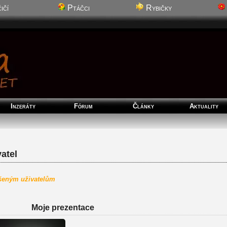
ičí
Ptáčci
Rybičky
Inzeráty
Fórum
Články
Aktuality
atel
ášeným uživatelům
Moje prezentace