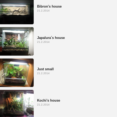
Bibron's house
21.2.2014
Japalura´s house
21.2.2014
Just small
21.2.2014
Kochi's house
21.2.2014