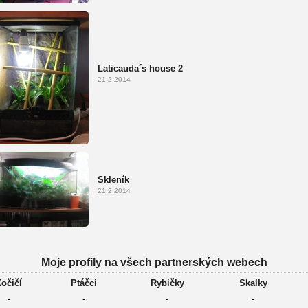
Laticauda´s house 2
21.2.2014
Skleník
21.2.2014
Moje profily na všech partnerských webech
očičí
Ptáčci
Rybičky
Skalky
-
-
-
-