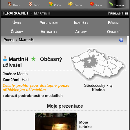
Terárka
Hafíci
Kočičí
Ptáčci
Rybičky
Skalky
TERARKA.NET
»
MartinH
Přihlásit se
Úvod
Prezentace
Inzeráty
Fórum
Články
Aktuality
Atlasy
Ostatní
Profil » MartinH
MartinH
Občasný
uživatel
Jméno:
Martin
Zaměření:
Hadi
Detaily profilu jsou dostupné pouze
Středočeský kraj
přihlášeným uživatelům
Kladno
zobrazit podrobnosti o medailích
Moje prezentace
Moje
terárko