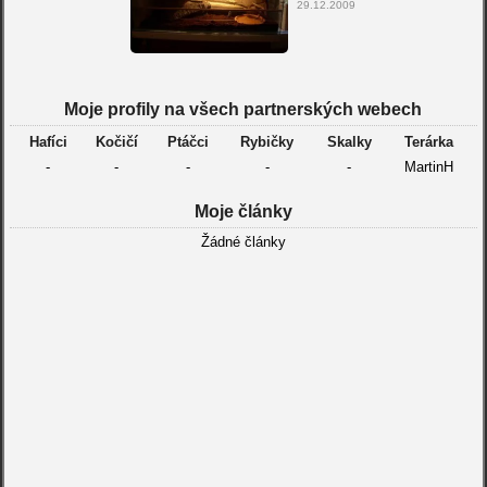
29.12.2009
Moje profily na všech partnerských webech
Hafíci
Kočičí
Ptáčci
Rybičky
Skalky
Terárka
-
-
-
-
-
MartinH
Moje články
Žádné články