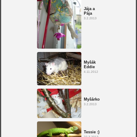
Jája a
Pája
3.2.2013
Myšák
Eddie
4.11.2012
Myšárko
3.2.2013
Tessie :)
22.3.2013