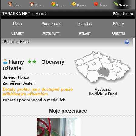
Terárka
Hafíci
Kočičí
Ptáčci
Rybičky
Skalky
TERARKA.NET
»
Hainý
Přihlásit se
Úvod
Prezentace
Inzeráty
Fórum
Články
Aktuality
Atlasy
Ostatní
Profil » Hainý
Hainý
Občasný
uživatel
Jméno:
Honza
Zaměření:
Ještěři
Detaily profilu jsou dostupné pouze
Vysočina
přihlášeným uživatelům
Havlíčkův Brod
zobrazit podrobnosti o medailích
Moje prezentace