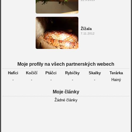
Žížala
7.11.2012
Moje profily na všech partnerských webech
Hafíci
Kočičí
Ptáčci
Rybičky
Skalky
Terárka
-
-
-
-
-
Hainý
Moje články
Žádné články