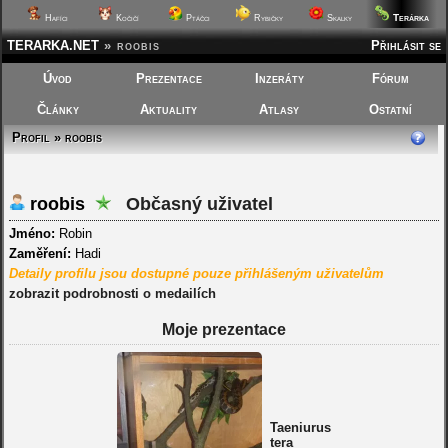
Terárka
Hafíci
Kočičí
Ptáčci
Rybičky
Skalky
TERARKA.NET
»
roobis
Přihlásit se
Úvod
Prezentace
Inzeráty
Fórum
Články
Aktuality
Atlasy
Ostatní
Profil » roobis
roobis
Občasný uživatel
Jméno:
Robin
Zaměření:
Hadi
Detaily profilu jsou dostupné pouze přihlášeným uživatelům
zobrazit podrobnosti o medailích
Moje prezentace
Taeniurus
tera