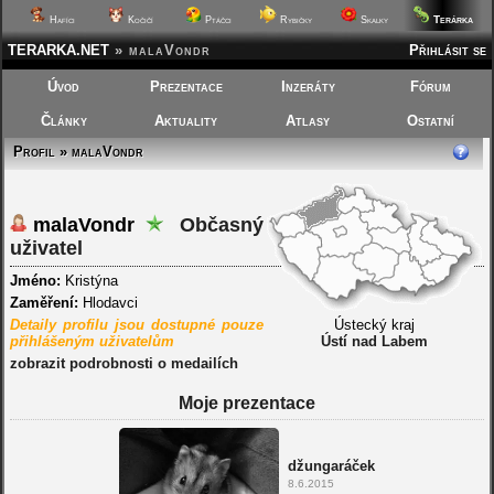
Terárka
Hafíci
Kočičí
Ptáčci
Rybičky
Skalky
TERARKA.NET
»
malaVondr
Přihlásit se
Úvod
Prezentace
Inzeráty
Fórum
Články
Aktuality
Atlasy
Ostatní
Profil » malaVondr
malaVondr
Občasný
uživatel
Jméno:
Kristýna
Zaměření:
Hlodavci
Detaily profilu jsou dostupné pouze
Ústecký kraj
přihlášeným uživatelům
Ústí nad Labem
zobrazit podrobnosti o medailích
Moje prezentace
džungaráček
8.6.2015