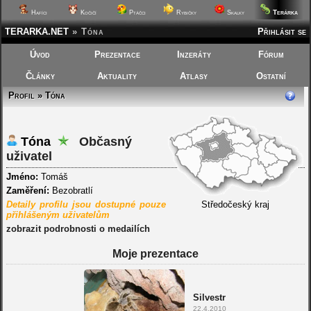
Terárka
Hafíci
Kočičí
Ptáčci
Rybičky
Skalky
TERARKA.NET
»
Tóna
Přihlásit se
Úvod
Prezentace
Inzeráty
Fórum
Články
Aktuality
Atlasy
Ostatní
Profil » Tóna
Tóna
Občasný
uživatel
Jméno:
Tomáš
Zaměření:
Bezobratlí
Detaily profilu jsou dostupné pouze
Středočeský kraj
přihlášeným uživatelům
zobrazit podrobnosti o medailích
Moje prezentace
Silvestr
22.4.2010