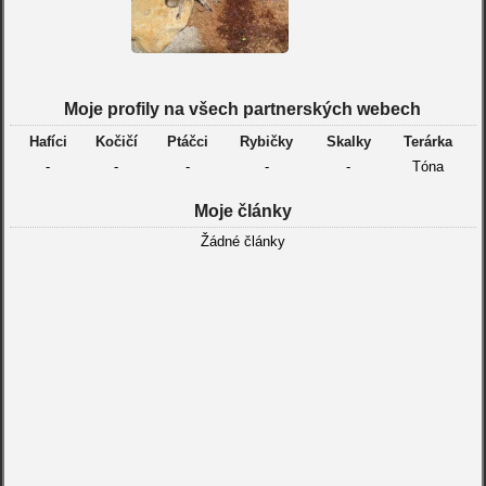
Moje profily na všech partnerských webech
Hafíci
Kočičí
Ptáčci
Rybičky
Skalky
Terárka
-
-
-
-
-
Tóna
Moje články
Žádné články