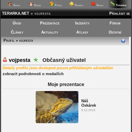
Terárka
Hafíci
Kočičí
Ptáčci
Rybičky
Skalky
TERARKA.NET
»
vojpesta
Přihlásit se
Úvod
Prezentace
Inzeráty
Fórum
Články
Aktuality
Atlasy
Ostatní
Profil » vojpesta
vojpesta
Občasný uživatel
Detaily profilu jsou dostupné pouze přihlášeným uživatelům
zobrazit podrobnosti o medailích
Moje prezentace
Náš
Oskárek
9.12.2015