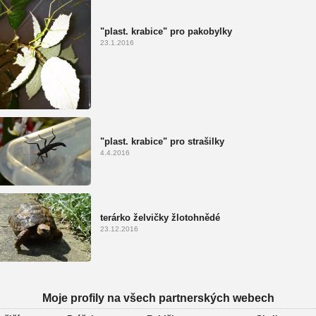
"plast. krabice" pro pakobylky
23.1.2016
"plast. krabice" pro strašilky
4.4.2016
terárko želvičky žlotohnědé
23.12.2016
Moje profily na všech partnerských webech