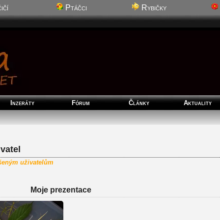
ičí
Ptáčci
Rybičky
Inzeráty
Fórum
Články
Aktuality
vatel
ášeným uživatelům
Moje prezentace