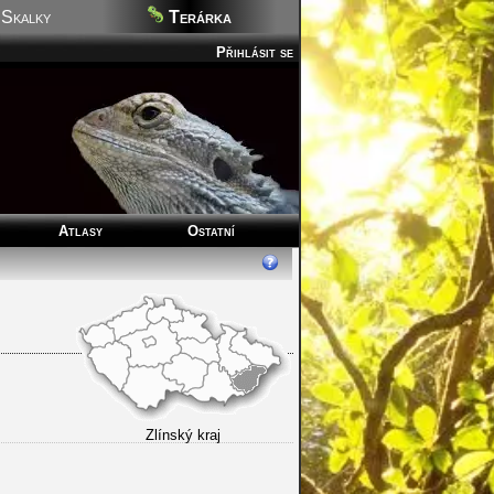
Skalky
Terárka
Přihlásit se
Atlasy
Ostatní
Zlínský kraj