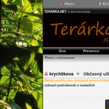
Hafíci
Koč
TERARKA.NET
»
krychlikova
Úvod
Prezentace
Profil » krychlikova
krychlikova
Občasný uži
Detaily profilu jsou dostupné pouze přihl
zobrazit podrobnosti o medailích