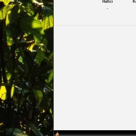
Hafíci
K
-