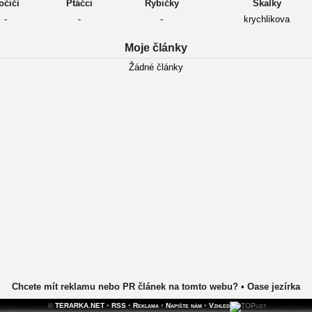
očičí
Ptáčci
Rybičky
Skalky
-
-
-
krychlikova
Moje články
Žádné články
Chcete mít reklamu nebo PR článek na tomto webu?
•
Oase jezírka
©
TERARKA.NET
•
RSS
•
Reklama
•
Napište nám
•
Vzhled