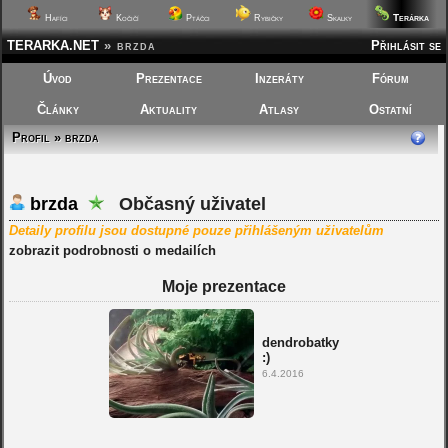
Terárka
Hafíci
Kočičí
Ptáčci
Rybičky
Skalky
TERARKA.NET
»
brzda
Přihlásit se
Úvod
Prezentace
Inzeráty
Fórum
Články
Aktuality
Atlasy
Ostatní
Profil » brzda
brzda
Občasný uživatel
Detaily profilu jsou dostupné pouze přihlášeným uživatelům
zobrazit podrobnosti o medailích
Moje prezentace
dendrobatky
:)
6.4.2016