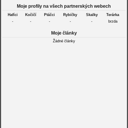
Moje profily na všech partnerských webech
Hafíci
Kočičí
Ptáčci
Rybičky
Skalky
Terárka
-
-
-
-
-
brzda
Moje články
Žádné články