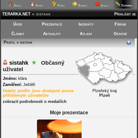
Terárka
Hafíci
Kočičí
Ptáčci
Rybičky
Skalky
TERARKA.NET
»
sistahk
Přihlásit se
Úvod
Prezentace
Inzeráty
Fórum
Články
Aktuality
Atlasy
Ostatní
Profil » sistahk
sistahk
Občasný
uživatel
Jméno:
klára
Zaměření:
Ještěři
Detaily profilu jsou dostupné pouze
Plzeňský kraj
přihlášeným uživatelům
Plzeň
zobrazit podrobnosti o medailích
Moje prezentace