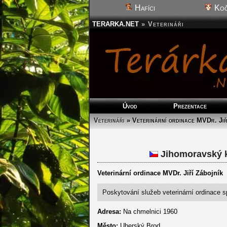
Hafíci
Koč
TERARKA.NET
»
Veterináři
Úvod
Prezentace
Veterináři
» Veterinární ordinace MVDr. Jiř
Jihomoravský k
Veterinární ordinace MVDr. Jiří Zábojník
Poskytování služeb veterinární ordinace s
Adresa:
Na chmelnici 1960
Město:
Uherský Brod