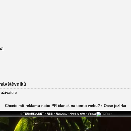
241
návštěvníků
 uživatele
Chcete mít reklamu nebo PR článek na tomto webu?
•
Oase jezírka
©
TERARKA.NET
•
RSS
•
Reklama
•
Napište nám
•
Vzhled