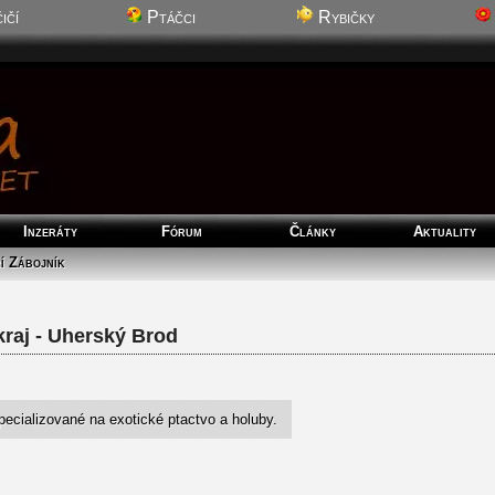
ičí
Ptáčci
Rybičky
Inzeráty
Fórum
Články
Aktuality
í Zábojník
raj - Uherský Brod
pecializované na exotické ptactvo a holuby.