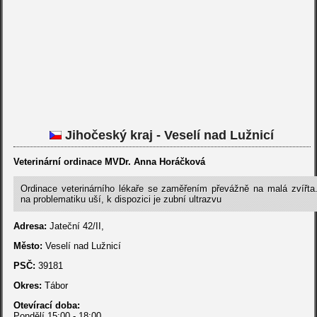
Jihočeský kraj - Veselí nad Lužnicí
Veterinární ordinace MVDr. Anna Horáčková
Ordinace veterinárního lékaře se zaměřením převážně na malá zvířta.
na problematiku uší, k dispozici je zubní ultrazvu
Adresa:
Jateční 42/II,
Město:
Veselí nad Lužnicí
PSČ:
39181
Okres:
Tábor
Otevírací doba:
Pondělí 15:00 - 18:00