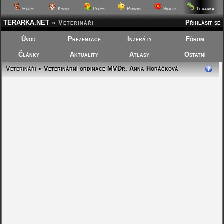
Terárka
Hafíci
Kočičí
Ptáčci
Rybičky
Skalky
TERARKA.NET
»
Veterináři
Přihlásit se
Úvod
Prezentace
Inzeráty
Fórum
Články
Aktuality
Atlasy
Ostatní
Veterináři
» Veterinární ordinace MVDr. Anna Horáčková