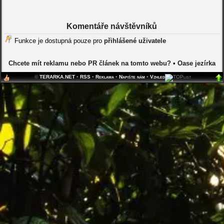
Komentáře návštěvníků
Funkce je dostupná pouze pro
přihlášené uživatele
Chcete mít reklamu nebo PR článek na tomto webu?
•
Oase jezírka
©
TERARKA.NET
•
RSS
•
Reklama
•
Napište nám
•
Vzhled