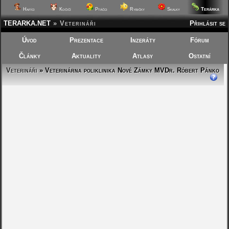
Terárka
Hafíci
Kočičí
Ptáčci
Rybičky
Skalky
TERARKA.NET
»
Veterináři
Přihlásit se
Úvod
Prezentace
Inzeráty
Fórum
Články
Aktuality
Atlasy
Ostatní
Veterináři
» Veterinárna poliklinika Nové Zámky MVDr. Róbert Pánko