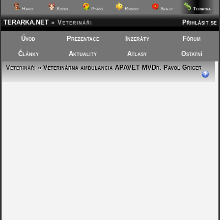
Terárka
Hafíci
Kočičí
Ptáčci
Rybičky
Skalky
TERARKA.NET
»
Veterináři
Přihlásit se
Úvod
Prezentace
Inzeráty
Fórum
Články
Aktuality
Atlasy
Ostatní
Veterináři
» Veterinárna ambulancia APAVET MVDr. Pavol Griger