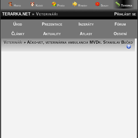
Terárka
Hafíci
Kočičí
Ptáčci
Rybičky
Skalky
TERARKA.NET
»
Veterináři
Přihlásit se
Úvod
Prezentace
Inzeráty
Fórum
Články
Aktuality
Atlasy
Ostatní
Veterináři
» Ačko-vet, veterinárna ambulancia MVDr. Stanislav Bučko