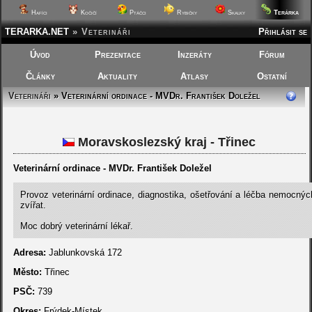
Terárka
Hafíci
Kočičí
Ptáčci
Rybičky
Skalky
TERARKA.NET
»
Veterináři
Přihlásit se
Úvod
Prezentace
Inzeráty
Fórum
Články
Aktuality
Atlasy
Ostatní
Veterináři
» Veterinární ordinace - MVDr. František Doležel
Moravskoslezský kraj - Třinec
Veterinární ordinace - MVDr. František Doležel
Provoz veterinární ordinace, diagnostika, ošetřování a léčba nemocný
zvířat.
Moc dobrý veterinární lékař.
Adresa:
Jablunkovská 172
Město:
Třinec
PSČ:
739
Okres:
Frýdek-Místek