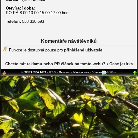
Otevírací doba:
PO-PÁ 8.00-10.00 15.00-17.00 hod.
Telefon:
558 330 693
Komentáře návštěvníků
Funkce je dostupná pouze pro
přihlášené uživatele
Chcete mít reklamu nebo PR článek na tomto webu?
•
Oase jezírka
©
TERARKA.NET
•
RSS
•
Reklama
•
Napište nám
•
Vzhled