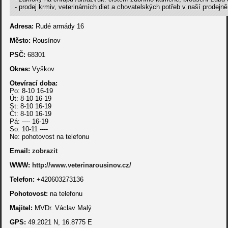
- prodej krmiv, veterinárních diet a chovatelských potřeb v naší prodejně
Adresa:
Rudé armády 16
Město:
Rousínov
PSČ:
68301
Okres:
Vyškov
Otevírací doba:
Po: 8-10 16-19
Út: 8-10 16-19
St: 8-10 16-19
Čt: 8-10 16-19
Pá: ---- 16-19
So: 10-11 ----
Ne: pohotovost na telefonu
Email:
zobrazit
WWW:
http://www.veterinarousinov.cz/
Telefon:
+420603273136
Pohotovost:
na telefonu
Majitel:
MVDr. Václav Malý
GPS:
49.2021 N, 16.8775 E