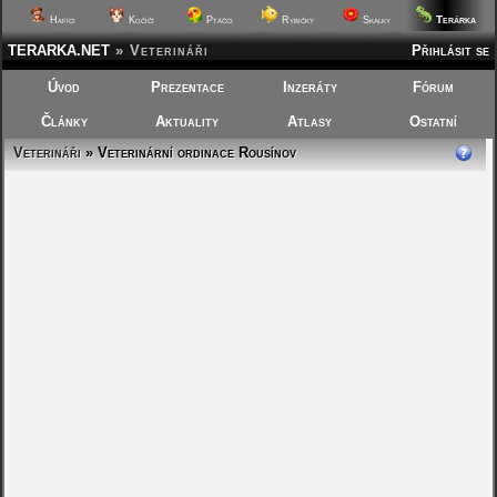
Terárka
Hafíci
Kočičí
Ptáčci
Rybičky
Skalky
TERARKA.NET
»
Veterináři
Přihlásit se
Úvod
Prezentace
Inzeráty
Fórum
Články
Aktuality
Atlasy
Ostatní
Veterináři
» Veterinární ordinace Rousínov