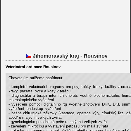
Jihomoravský kraj - Rousínov
Veterinární ordinace Rousínov
Chovatelům můžeme nabídnout:
- kompletní vakcinační programy pro psy, kočky, fretky, králíky v ordina
krávy, prasata, ovce a kozy v terénu
- diagnostiku a terapii interních chorob, včetně biochemického, hem
mikroskopického vyšetření
- vyšetření pomocí digitálního rtg /včetně zhotovení DKK, DKL snímk
vyšetření, endoskop. vyšetření
- běžné chirurgické zákroky /kastrace, operace kýly, císařský řez, oš
apod/ u malých i velkých zvířat
- gynekologicko-porodnická péče u malých i velkých zvířat
- zavedení mikročipu a vystavení petpasu pro malá zvířata
- zákroky na chrupu /ultrazvuk. čištění zubního kamene, broušení zubů u