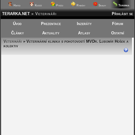
Terárka
Hafíci
Kočičí
Ptáčci
Rybičky
Skalky
TERARKA.NET
»
Veterináři
Přihlásit se
Úvod
Prezentace
Inzeráty
Fórum
Články
Aktuality
Atlasy
Ostatní
Veterináři
» Veterinární klinika s pohotovostí MVDr. Lubomír Hošek a
kolektiv