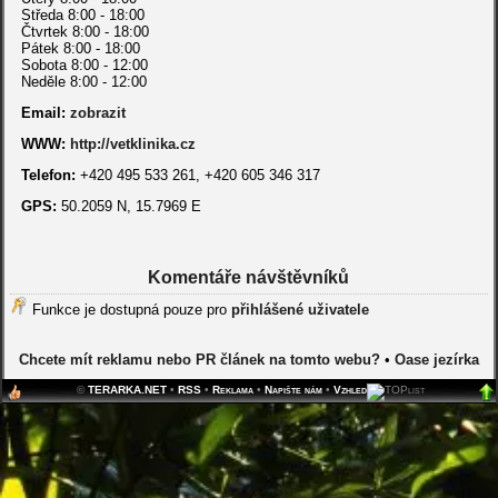
Středa 8:00 - 18:00
Čtvrtek 8:00 - 18:00
Pátek 8:00 - 18:00
Sobota 8:00 - 12:00
Neděle 8:00 - 12:00
Email:
zobrazit
WWW:
http://vetklinika.cz
Telefon:
+420 495 533 261, +420 605 346 317
GPS:
50.2059 N, 15.7969 E
Komentáře návštěvníků
Funkce je dostupná pouze pro
přihlášené uživatele
Chcete mít reklamu nebo PR článek na tomto webu?
•
Oase jezírka
©
TERARKA.NET
•
RSS
•
Reklama
•
Napište nám
•
Vzhled