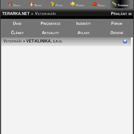
Terárka
Hafíci
Kočičí
Ptáčci
Rybičky
Skalky
TERARKA.NET
»
Veterináři
Přihlásit se
Úvod
Prezentace
Inzeráty
Fórum
Články
Aktuality
Atlasy
Ostatní
Veterináři
» VET-KLINIKA, s.r.o.