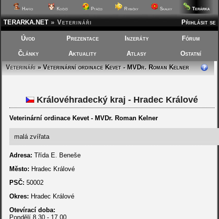
Terárka
Hafíci
Kočičí
Ptáčci
Rybičky
Skalky
TERARKA.NET
»
Veterináři
Přihlásit se
Úvod
Prezentace
Inzeráty
Fórum
Články
Aktuality
Atlasy
Ostatní
Veterináři
» Veterinární ordinace Kevet - MVDr. Roman Kelner
Královéhradecký kraj - Hradec Králové
Veterinární ordinace Kevet - MVDr. Roman Kelner
malá zvířata
Adresa:
Třída E. Beneše
Město:
Hradec Králové
PSČ:
50002
Okres:
Hradec Králové
Otevírací doba:
Pondělí 8,30 - 17,00