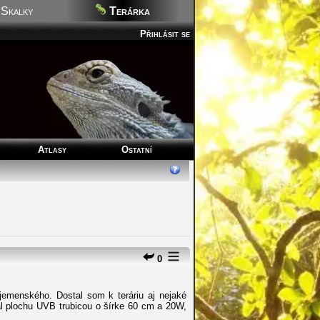
Skalky
Terárka
Přihlásit se
Atlasy
Ostatní
0
emenského. Dostal som k teráriu aj nejaké
al plochu UVB trubicou o šírke 60 cm a 20W,