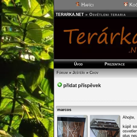
Hafíci
Koč
TERARKA.NET
»
Osvětleni teraria
Úvod
Prezentace
Fórum
»
Ještěři
»
Chov
přidat příspěvek
marcos
Ahojte,
kúpil s
osvetle
plus ne