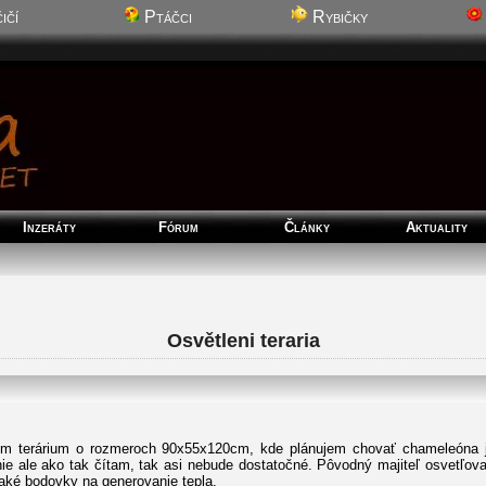
ičí
Ptáčci
Rybičky
Inzeráty
Fórum
Články
Aktuality
Osvětleni teraria
om terárium o rozmeroch 90x55x120cm, kde plánujem chovať chameleóna j
nie ale ako tak čítam, tak asi nebude dostatočné. Pôvodný majiteľ osvetľov
jaké bodovky na generovanie tepla.