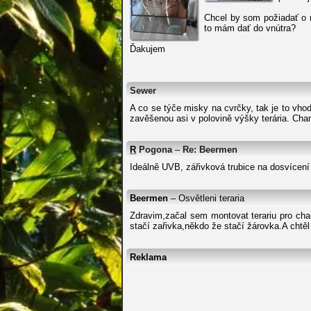
Chcel by som požiadať o r
to mám dať do vnútra?
Ďakujem
Sewer
A co se týče misky na cvrčky, tak je to vh
zavěšenou asi v polovině výšky terária. Cha
R
Pogona
–
Re: Beermen
Ideálně UVB, zářivková trubice na dosvícení 
Beermen
– Osvětleni teraria
Zdravim,začal sem montovat terariu pro cha
stačí zařivka,někdo že stačí žárovka.A chtě
Reklama