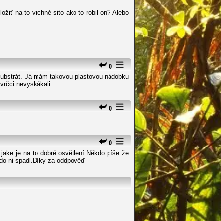
žiť na to vrchné sito ako to robil on? Alebo
0
 substrát. Já mám takovou plastovou nádobku
vrčci nevyskákali.
0
0
jake je na to dobré osvětlení.Někdo píše že
 do ni spadl.Díky za oddpověď