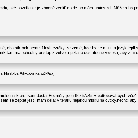
adu, aké osvetlenie je vhodné zvoliť a kde ho mám umiestniť. Môžem ho polo
odné, chamík pak nemusí lovit cvrčky ze země, kde by se mu ma jazyk lepil
mík tam má pohodlný přístup z větve a pixla je dostatečně vysoká, aby z ní c
a klasická žárovka na výhřev,...
meleona ktere jsem dostal.Rozměry jsou 90x57x45.A potřeboval bych vědět 
l sem se zeptat jestli mam dělat v terariu nějakou misku na cvčky.nechci aby