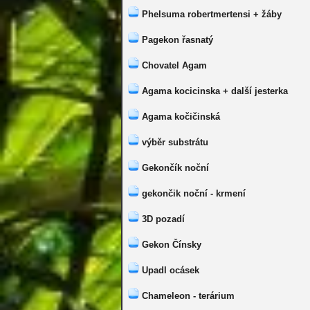
Phelsuma robertmertensi + žáby
Pagekon řasnatý
Chovatel Agam
Agama kocicinska + další jesterka
Agama kočičinská
výběr substrátu
Gekončík noční
gekončik noční - krmení
3D pozadí
Gekon Čínsky
Upadl ocásek
Chameleon - terárium