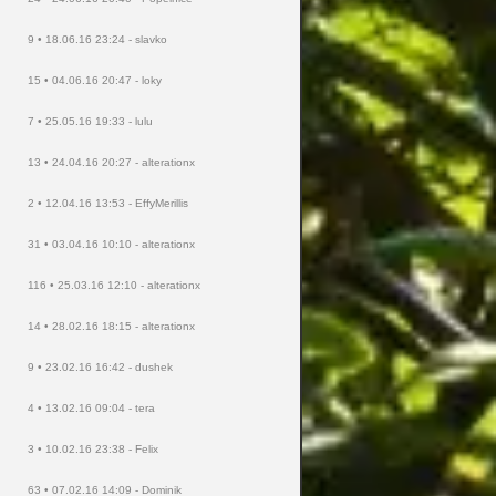
9 • 18.06.16 23:24 - slavko
15 • 04.06.16 20:47 - loky
7 • 25.05.16 19:33 - lulu
13 • 24.04.16 20:27 - alterationx
2 • 12.04.16 13:53 - EffyMerillis
31 • 03.04.16 10:10 - alterationx
116 • 25.03.16 12:10 - alterationx
14 • 28.02.16 18:15 - alterationx
9 • 23.02.16 16:42 - dushek
4 • 13.02.16 09:04 - tera
3 • 10.02.16 23:38 - Felix
63 • 07.02.16 14:09 - Dominik