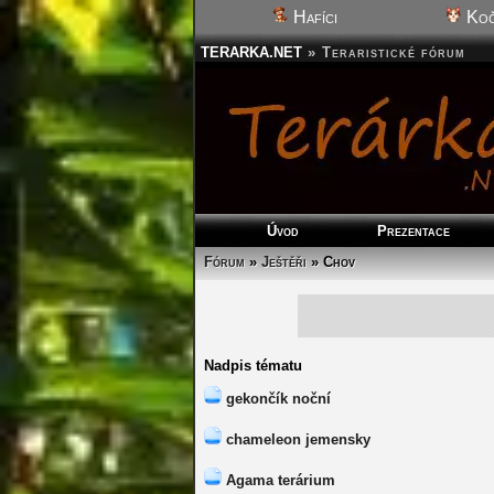
Hafíci
Koč
TERARKA.NET
»
Teraristické fórum
Úvod
Prezentace
Fórum
»
Ještěři
»
Chov
Nadpis tématu
gekončík noční
chameleon jemensky
Agama terárium