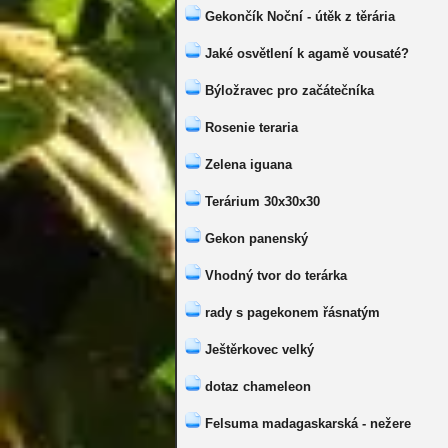
Gekončík Noční - útěk z těrária
Jaké osvětlení k agamě vousaté?
Býložravec pro začátečníka
Rosenie teraria
Zelena iguana
Terárium 30x30x30
Gekon panenský
Vhodný tvor do terárka
rady s pagekonem řásnatým
Ještěrkovec velký
dotaz chameleon
Felsuma madagaskarská - nežere