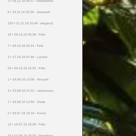
3 • 28.12.16 09:57 - Alizzabetha
9 • 23.11.16 20:36 - Jimmycek
220 • 21.11.16 20:49 - elegans1
13 • 29.10.16 00:56 - Felix
7 • 29.10.16 00:24 - Felix
3 • 27.10.16 07:46 - Landvir
23 • 04.10.16 22:52 - Felix
1 • 19.09.16 13:06 - HonzaH
4 • 23.08.16 21:01 - cadaverous
1 • 16.08.16 13:50 - Omak
2 • 30.07.16 19:19 - honza
13 • 18.07.16 23:08 - Felix
24 • 24.06.16 20:40 - Popelnice