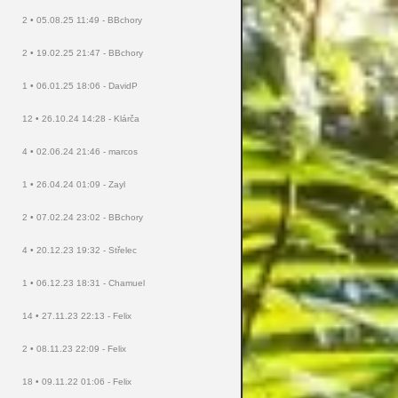
2 • 05.08.25 11:49 - BBchory
2 • 19.02.25 21:47 - BBchory
1 • 06.01.25 18:06 - DavidP
12 • 26.10.24 14:28 - Klárča
4 • 02.06.24 21:46 - marcos
1 • 26.04.24 01:09 - Zayl
2 • 07.02.24 23:02 - BBchory
4 • 20.12.23 19:32 - Střelec
1 • 06.12.23 18:31 - Chamuel
14 • 27.11.23 22:13 - Felix
2 • 08.11.23 22:09 - Felix
18 • 09.11.22 01:06 - Felix