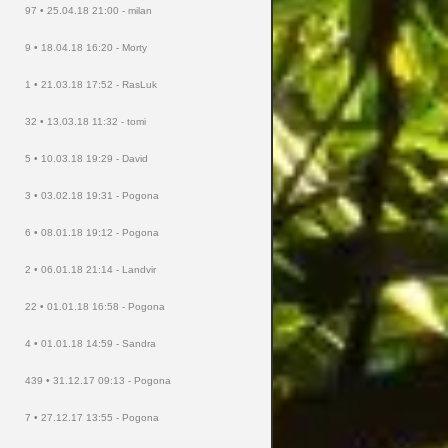
97 • 25.04.18 21:00 - milan
9 • 18.04.18 16:20 - Morty
1 • 21.03.18 17:52 - RasLuk
32 • 13.03.18 11:32 - tomi
5 • 10.03.18 19:29 - David
3 • 03.02.18 19:31 - Pogona
6 • 08.01.18 19:12 - Pogona
2 • 06.01.18 21:14 - Landvir
22 • 01.01.18 16:58 - Pogona
4 • 01.01.18 14:59 - Sandra
439 • 31.12.17 09:13 - Pogona
7 • 27.12.17 13:55 - Pogona