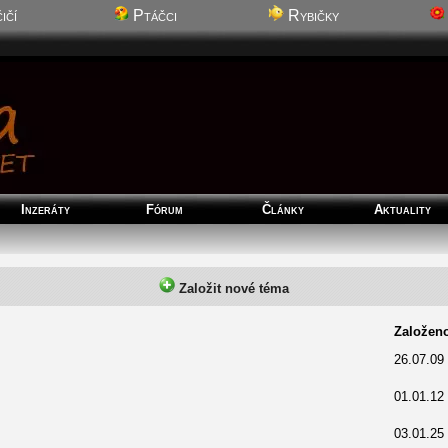
ičí
Ptáčci
Rybičky
Inzeráty
Fórum
Články
Aktuality
Založit nové téma
Založen
26.07.09
01.01.12
03.01.25