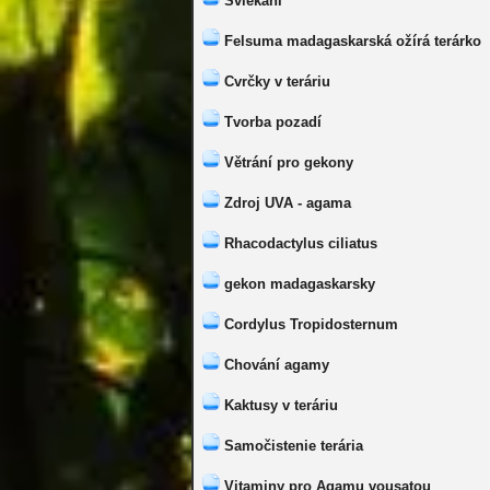
Svlékání
Felsuma madagaskarská ožírá terárko
Cvrčky v teráriu
Tvorba pozadí
Větrání pro gekony
Zdroj UVA - agama
Rhacodactylus ciliatus
gekon madagaskarsky
Cordylus Tropidosternum
Chování agamy
Kaktusy v teráriu
Samočistenie terária
Vitaminy pro Agamu vousatou