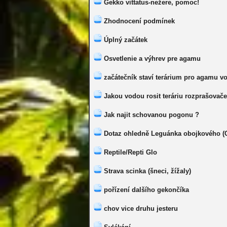
Gekko vittatus-nežere, pomoc!
Zhodnocení podmínek
Úplný začátek
Osvetlenie a výhrev pre agamu
začátečník staví terárium pro agamu vou
Jakou vodou rosit teráriu rozprašovač
Jak najit schovanou pogonu ?
Dotaz ohledně Leguánka obojkového (Cr
Reptile/Repti Glo
Strava scinka (šneci, žížaly)
pořízení dalšího gekončíka
chov vice druhu jesteru