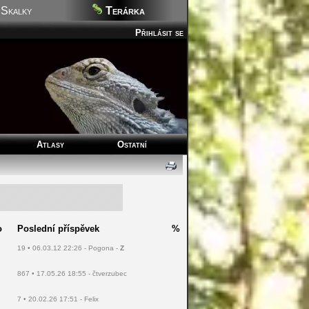
Skalky
Terárka
Přihlásit se
Atlasy
Ostatní
o
Poslední příspěvek
%
19 • 06.03.12 22:26 - Pogona -
Z
867 • 17.05.26 18:55 - čtverzubec
7 • 20.02.26 17:51 - Felix