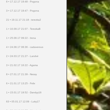
6 • 17.12.17 19:48 - Pogona
3 • 17.12.17 19:47 - Pogona
21 • 19.11.17 21:18 - terezka2
1 • 10.09.17 21:07 - TerezkaB
1 • 25.08.17 09:22 - Irena
4 • 24.08.17 08:36 - cadaverous
2 • 24.03.17 21:27 - Landvir
3 • 21.02.17 16:22 - Agama
8 • 27.01.17 21:39 - Nessy
6 • 21.01.17 13:25 - Felix
1 • 15.01.17 19:52 - Dandyy16
63 • 05.01.17 12:09 - Luky17