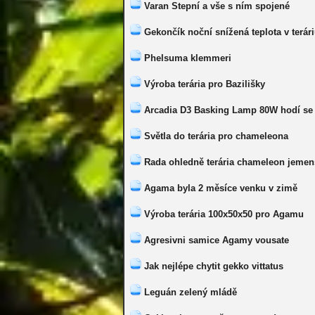
Varan Stepní a vše s ním spojené
Gekončík noční snížená teplota v terár
Phelsuma klemmeri
Výroba terária pro Bazilišky
Arcadia D3 Basking Lamp 80W hodí se 
Světla do terária pro chameleona
Rada ohledně terária chameleon jemen
Agama byla 2 měsíce venku v zimě
Výroba terária 100x50x50 pro Agamu
Agresivni samice Agamy vousate
Jak nejlépe chytit gekko vittatus
Leguán zelený mládě