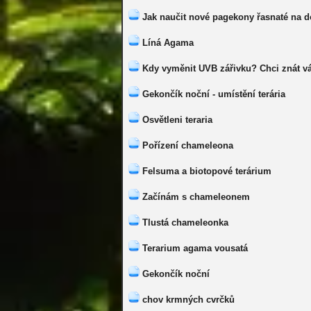
Jak naučit nové pagekony řasnaté na do
Líná Agama
Kdy vyměnit UVB zářivku? Chci znát vá
Gekončík noční - umístění terária
Osvětleni teraria
Pořízení chameleona
Felsuma a biotopové terárium
Začínám s chameleonem
Tlustá chameleonka
Terarium agama vousatá
Gekončík noční
chov krmných cvrčků