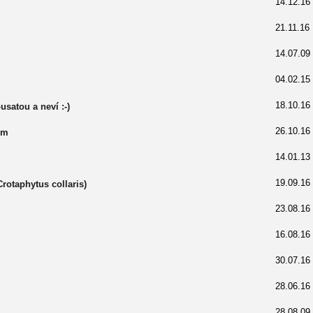
14.12.16
21.11.16
14.07.09
04.02.15
18.10.16
satou a neví :-)
26.10.16
em
14.01.13
19.09.16
otaphytus collaris)
23.08.16
16.08.16
30.07.16
28.06.16
28.08.09