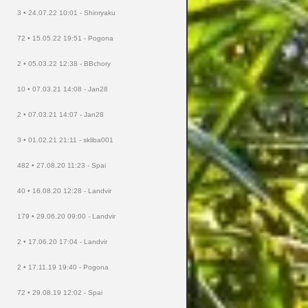
3 • 24.07.22 10:01 - Shinryaku
72 • 15.05.22 19:51 - Pogona
2 • 05.03.22 12:38 - BBchory
10 • 07.03.21 14:08 - Jan28
2 • 07.03.21 14:07 - Jan28
3 • 01.02.21 21:11 - skliba001
482 • 27.08.20 11:23 - Spai
40 • 16.08.20 12:28 - Landvir
179 • 29.06.20 09:00 - Landvir
2 • 17.06.20 17:04 - Landvir
2 • 17.11.19 19:40 - Pogona
72 • 29.08.19 12:02 - Spai